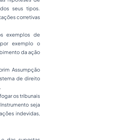
dos seus tipos.
etações corretivas
rios exemplos de
 por exemplo o
cabimento da ação
Amorim Assumpção
stema de direito
.
ogar os tribunais
Instrumento seja
ações indevidas,
 e das supostas