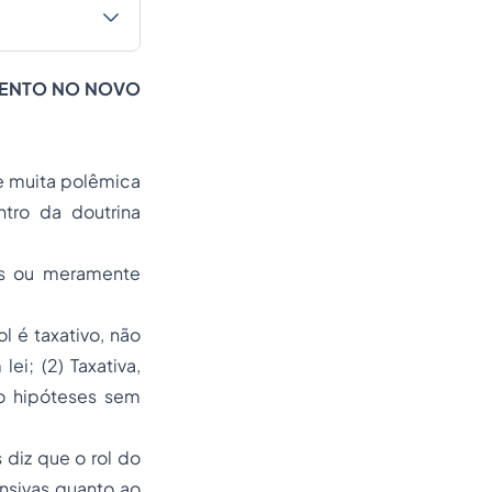
UMENTO NO NOVO
e muita polêmica
tro da doutrina
vas ou meramente
l é taxativo, não
ei; (2) Taxativa,
do hipóteses sem
 diz que o rol do
ensivas quanto ao