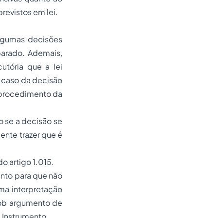
evistos em lei.
gumas decisões
parado. Ademais,
utória que a lei
 caso da decisão
o procedimento da
o se a decisão se
ente trazer que é
o artigo 1.015.
ento para que não
ma interpretação
sob argumento de
de Instrumento.