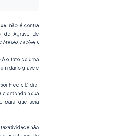
ue, não é contra
ão do Agravo de
póteses cabíveis
 é o fato de uma
o um dano grave e
or Fredie Didier
que entenda a sua
to para que seja
 taxatividade não
 as hipóteses de