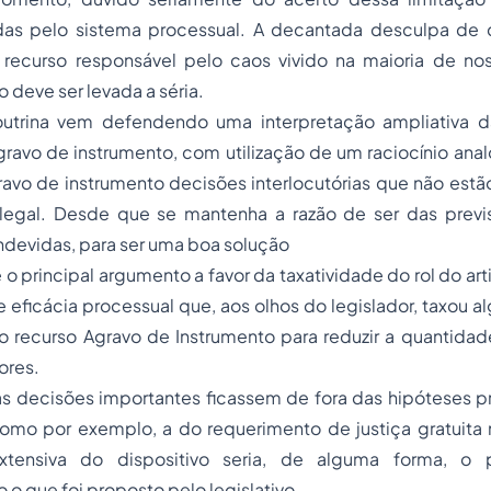
das pelo sistema processual. A decantada desculpa de 
 recurso responsável pelo caos vivido na maioria de nos
 deve ser levada a séria.
doutrina vem defendendo uma interpretação ampliativa 
avo de instrumento, com utilização de um raciocínio anal
gravo de instrumento decisões interlocutórias que não es
l legal. Desde que se mantenha a razão de ser das previ
ndevidas, para ser uma boa solução
 o principal argumento a favor da taxatividade do rol do ar
 eficácia processual que, aos olhos do legislador, taxou 
 recurso Agravo de Instrumento para reduzir a quantidad
ores.
 decisões importantes ficassem de fora das hipóteses pre
mo por exemplo, a do requerimento de justiça gratuita ne
extensiva do dispositivo seria, de alguma forma, o po
o que foi proposto pelo legislativo.