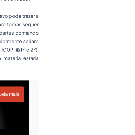
vo pode trazer a
bre temas sequer
partes confiando
riormente seriam
009, §§1º e 2º),
 matéria estaria
Leia mais