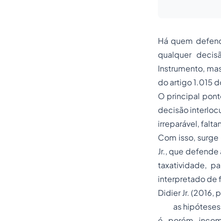
Há quem defenda
qualquer decis
Instrumento, ma
do artigo 1.015 
O principal pont
decisão interloc
irreparável, falta
Com isso, surge 
Jr., que defende
taxatividade, p
interpretado de 
Didier Jr. (2016, 
as hipóteses de 
é, porém, incom