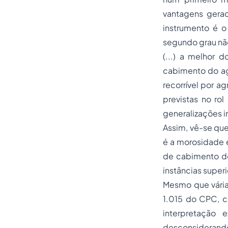
vantagens gera
instrumento é o
segundo grau não
(...) a melhor 
cabimento do agr
recorrível por a
previstas no ro
generalizações i
Assim, vê-se que
é a morosidade e
de cabimento do
instâncias superi
Mesmo que várias
1.015 do CPC, co
interpretação 
desconsiderando 