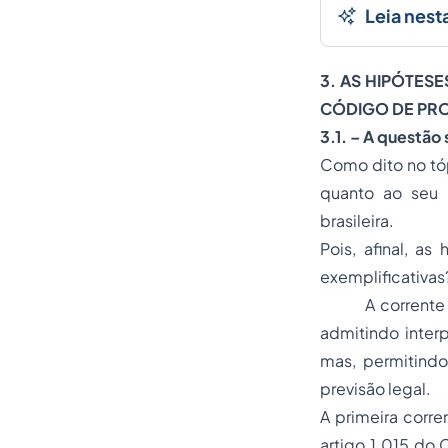
Leia nest
3. AS HIPÓTES
CÓDIGO DE PROCE
3.1. – A questão
Como dito no tóp
quanto ao seu 
brasileira.
Pois, afinal, a
exemplificativas
A corrente doutr
admitindo interp
mas, permitindo
previsão legal.
A primeira corre
artigo 1.015 do 