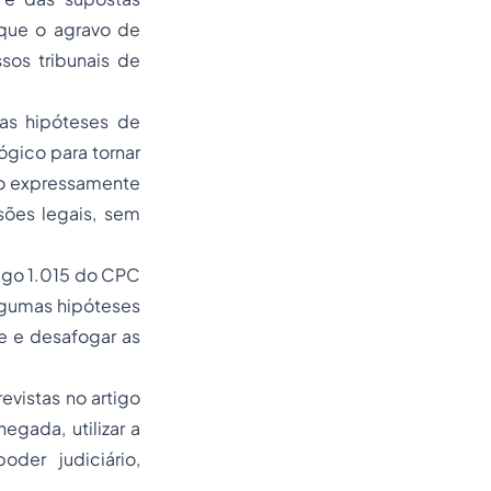
que o agravo de
sos tribunais de
das hipóteses de
ógico para tornar
tão expressamente
sões legais, sem
tigo 1.015 do CPC
algumas hipóteses
e e desafogar as
vistas no artigo
gada, utilizar a
der judiciário,