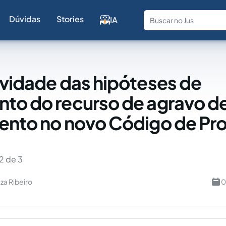
Dúvidas
Stories
IA
Fale com a
ividade das hipóteses de
to do recurso de agravo d
ento no novo Código de Pr
2 de 3
za Ribeiro
0