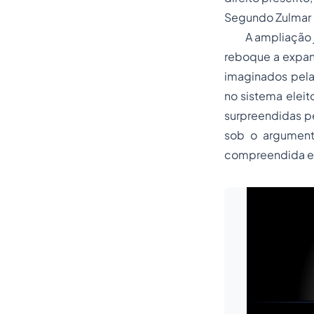
Segundo Zulmar D
A ampliação jur
reboque a expan
imaginados pela
no sistema eleit
surpreendidas p
sob o argumento
compreendida em 