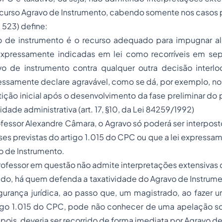
urso Agravo de Instrumento, cabendo somente nos casos pr
 523) define:
nstrumento é o recurso adequado para impugnar al
, expressamente indicadas em lei como recorríveis em se
o de instrumento contra qualquer outra decisão interloc
essamente declare agravável, como se dá, por exemplo, no
ição inicial após o desenvolvimento da fase preliminar d
dade administrativa (art. 17, §10, da Lei 84259/1992)
ofessor Alexandre Câmara, o Agravo só poderá ser interpost
eses previstas do artigo 1.015 do CPC ou que a lei expressam
o de Instrumento.
rofessor em questão não admite interpretações extensivas d
ido, há quem defenda a taxatividade do Agravo de Instrum
urança jurídica, ao passo que, um magistrado, ao fazer u
tigo 1.015 do CPC, pode não conhecer de uma apelação 
, pois, deveria ser recorrido de forma imediata por Agravo 