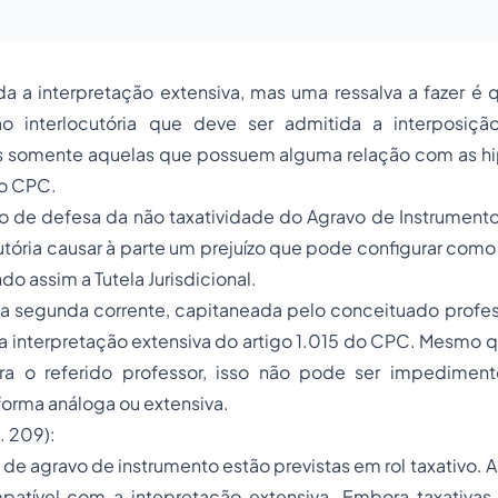
 a interpretação extensiva, mas uma ressalva a fazer é q
ão interlocutória que deve ser admitida a interposiç
s somente aquelas que possuem alguma relação com as hi
do CPC.
o de defesa da não taxatividade do Agravo de Instrumento
utória causar à parte um prejuízo que pode configurar com
ndo assim a Tutela Jurisdicional.
a segunda corrente, capitaneada pelo conceituado profess
 a interpretação extensiva do artigo 1.015 do CPC. Mesmo 
ara o referido professor, isso não pode ser impedimen
forma análoga ou extensiva.
p. 209):
agravo de instrumento estão previstas em rol taxativo. A
patível com a intepretação extensiva. Embora taxativas