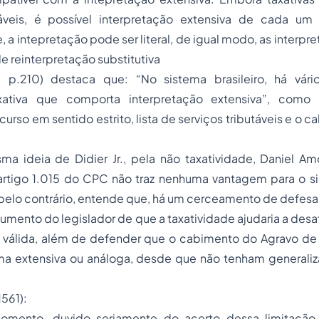
áveis, é possível interpretação extensiva de cada um 
 a intepretação pode ser literal, de igual modo, as interpr
e reinterpretação substitutiva
6, p.210) destaca que: “No sistema brasileiro, há vá
ativa que comporta interpretação extensiva”, como
urso em sentido estrito, lista de serviços tributáveis e o 
a ideia de Didier Jr., pela não taxatividade, Daniel 
 artigo 1.015 do CPC não traz nenhuma vantagem para o si
, pelo contrário, entende que, há um cerceamento de defesa
gumento do legislador de que a taxatividade ajudaria a desaf
é válida, além de defender que o cabimento do Agravo de 
rma extensiva ou análoga, desde que não tenham generaliz
1561):
omento, duvido seriamente do acerto dessa limitação