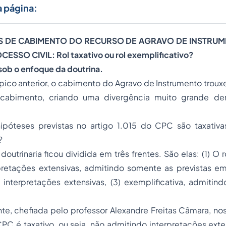
a página:
ES DE CABIMENTO DO RECURSO DE AGRAVO DE INSTR
SSO CIVIL: Rol taxativo ou rol exemplificativo?
 sob o enfoque da doutrina.
ico anterior, o cabimento do Agravo de Instrumento troux
cabimento, criando uma divergência muito grande den
s hipóteses previstas no artigo 1.015 do CPC são taxati
?
inaria ficou dividida em três frentes. São elas: (1) O ro
retações extensivas, admitindo somente as previstas em l
 interpretações extensivas, (3) exemplificativa, admitin
nte, chefiada pelo professor Alexandre Freitas Câmara, nos
CPC é taxativo, ou seja, não admitindo interpretações ext