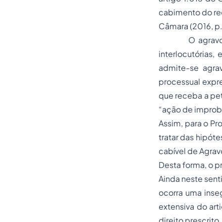
cabimento do rec
Câmara (2016, p.
O agravo de i
interlocutórias
admite-se agrav
processual expr
que receba a pet
“ação de improbi
Assim, para o Pr
tratar das hipót
cabível de Agrav
Desta forma, o p
Ainda neste sent
ocorra uma inseg
extensiva do ar
direito prescrito