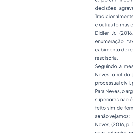
decisões agrav
Tradicionalmente,
e outras formas d
Didier Jr. (201
enumeração tax
cabimento do rec
rescisória.
Seguindo a mesm
Neves, o rol do
processual civil
Para Neves, o ar
superiores não 
feito sim de fo
senão vejamos:
Neves, (2016, p. 
num primeiro m