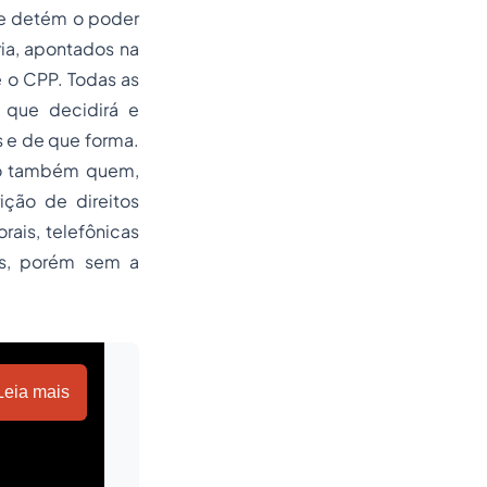
que detém o poder
ria, apontados na
 o CPP. Todas as
, que decidirá e
os e de que forma.
ndo também
quem,
ição de direitos
rais, telefônicas
los, porém sem a
Leia mais