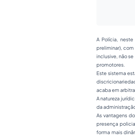
A Polícia, neste
preliminar), com
inclusive, não s
promotores.
Este sistema est
discricionaried
acaba em arbitr
A natureza jurídi
da administração
As vantagens do 
presença policia
forma mais dinâm