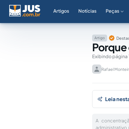
Artigos
Notícias
Peças
Destaq
Artigo
Porque e
Exibindo página 
Rafael Montei
Leia nest
A concentraç
administrativo