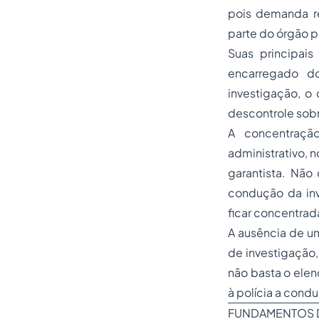
pois demanda r
parte do órgão p
Suas principais
encarregado do
investigação, o 
descontrole sob
A concentraçã
administrativo, 
garantista. Não
condução da inv
ficar concentrada
A ausência de um
de investigação
não basta o elen
à polícia a cond
FUNDAMENTOS DA