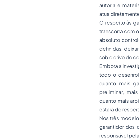
autoria e mater
atua diretament
O respeito às ga
transcorra com o
absoluto contro
definidas, deix
sob o crivo do c
Embora a investi
todo o desenro
quanto mais gar
preliminar, mai
quanto mais arbi
estará do respeit
Nos três modelos
garantidor dos 
responsável pela