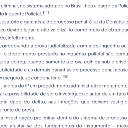
eliminar, no sistema adotado no Brasil, fica a cargo da Políc
[14]
do Inquérito Policial.
cusatório e garantista do processo penal, à luz da Constitui
seu devido lugar, e não valorizá-lo como meio de obtençã
ado, infelizmente.
corroborando a prova judicializada com a do inquérito
o
 o depoimento prestado no inquérito policial
são comum
ulpa do réu, quando somente a prova colhida sob o crivo 
blicidade e as demais garantias do processo penal acusat
[15]
um
seguro
juízo condenatório.
 jurídica do IP um procedimento administrativo meramente 
rar a possibilidade de ser o investigado o autor de um fato 
erialidade do delito, nas infrações que deixam vestígi
fonte de prova.
 a investigação preliminar dentro do sistema de processo 
ode afastar-se dos fundamentos do instrumento - maio