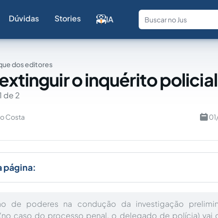
Dúvidas
Stories
IA
Fale com a
ue dos editores
xtinguir o inquérito policial
1 de 2
ro Costa
01
a página:
ão de poderes na condução da investigação prelimi
 (no caso do processo penal, o delegado de polícia) vai