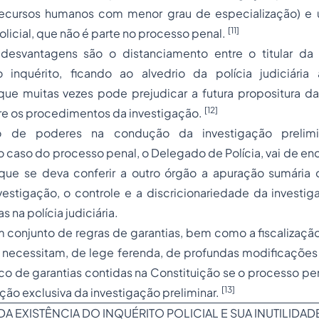
ecursos humanos com menor grau de especialização) e 
[11]
olicial, que não é parte no processo penal.
 desvantagens são o distanciamento entre o titular d
 inquérito, ficando ao alvedrio da polícia judiciári
que muitas vezes pode prejudicar a futura propositura da
[12]
re os procedimentos da investigação.
o de poderes na condução da investigação prelim
no caso do processo penal, o Delegado de Polícia, vai de en
 que se deva conferir a outro órgão a apuração sumária 
estigação, o controle e a discricionariedade da invest
s na polícia judiciária.
 conjunto de regras de garantias, bem como a fiscalização
, necessitam,
de lege ferenda
, de profundas modificações l
co de garantias contidas na Constituição se o processo pe
[13]
ução exclusiva da investigação preliminar.
 EXISTÊNCIA DO INQUÉRITO POLICIAL E SUA INUTILIDAD