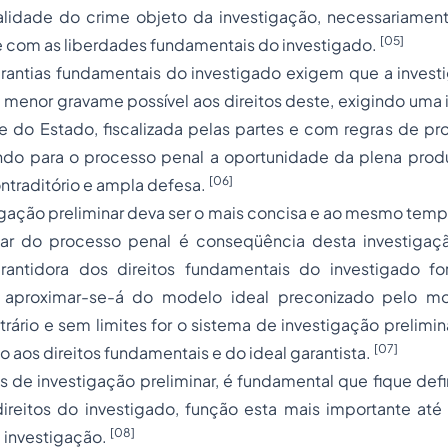
ialidade do crime objeto da investigação, necessariament
[05]
e com as liberdades fundamentais do investigado.
rantias fundamentais do investigado exigem que a investi
 menor gravame possível aos direitos deste, exigindo uma
le do Estado, fiscalizada pelas partes e com regras de 
ando para o
processo
penal a oportunidade da plena prod
[06]
ontraditório e ampla defesa.
gação preliminar deva ser o mais concisa e ao mesmo temp
lar do processo penal é conseqüência desta investigaç
antidora dos direitos fundamentais do investigado fo
s aproximar-se-á do modelo ideal preconizado pelo mo
trário e sem limites for o sistema de investigação prelimin
[07]
o aos direitos fundamentais e do ideal garantista.
 de investigação preliminar, é fundamental que fique def
direitos do investigado, função esta mais importante at
[08]
 investigação.