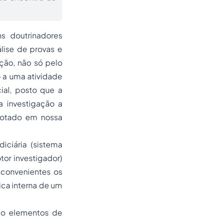
ns doutrinadores
lise de provas e
ução, não só pelo
o a uma atividade
ial, posto que a
ma investigação
a
 adotado em nossa
iciária (sistema
tor investigador)
nconvenientes os
ica interna de um
ndo elementos de