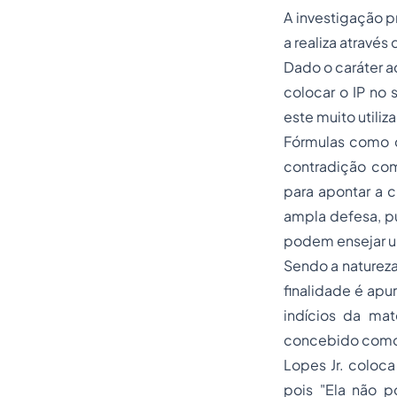
A investigação pr
a realiza através 
Dado o caráter a
colocar o IP no 
este muito utiliz
Fórmulas como
contradição com
para apontar a c
ampla defesa, pu
podem ensejar 
Sendo a natureza
finalidade é apu
indícios da mat
concebido como 
Lopes Jr. coloca
pois "Ela não p