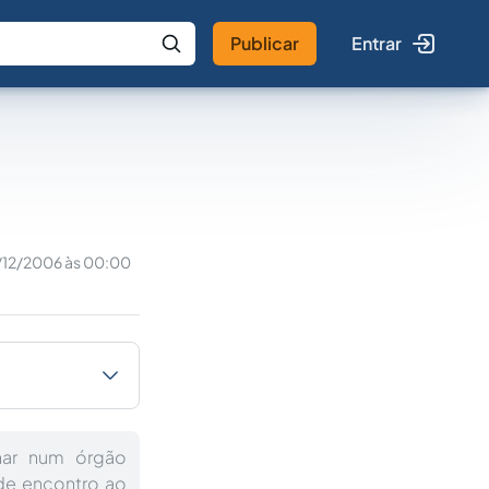
Publicar
Entrar
 IA
Buscar no Jus
/12/2006 às 00:00
nar num órgão
 de encontro ao