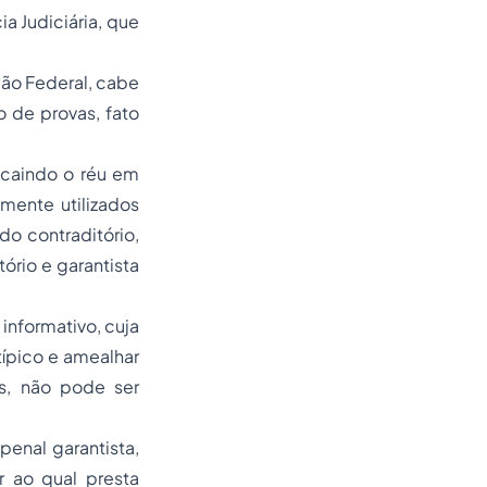
ia Judiciária, que
ção Federal, cabe
o de provas, fato
u
caindo o réu em
ente utilizados
do contraditório,
ório e garantista
informativo, cuja
típico e amealhar
os, não pode ser
penal garantista,
r ao qual presta