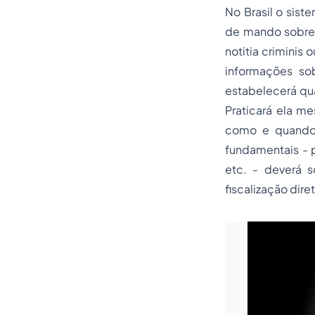
No Brasil o sist
de mando sobre o
notitia criminis
ou
informações sob
estabelecerá qual
Praticará ela m
como e quand
fundamentais - p
etc. - deverá so
fiscalização
dire