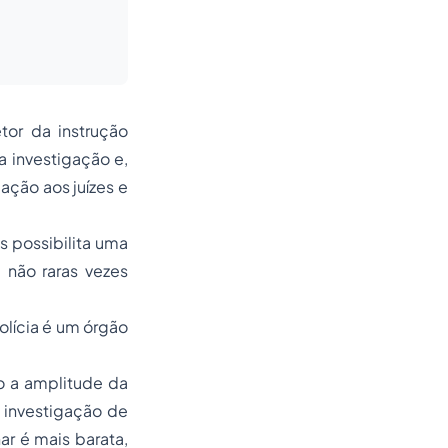
etor da instrução
 investigação e,
ação aos juízes e
s possibilita uma
 não raras vezes
polícia é um órgão
o a amplitude da
a investigação de
ar é mais barata,