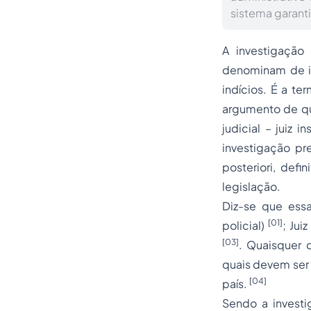
sistema garanti
A investigação 
denominam de in
indícios. É a te
argumento de que
judicial – juiz 
investigação pr
posteriori
, defi
legislação.
Diz-se que essa 
[01]
policial)
; Jui
[03]
. Quaisquer 
quais devem ser 
[04]
país.
Sendo a investi