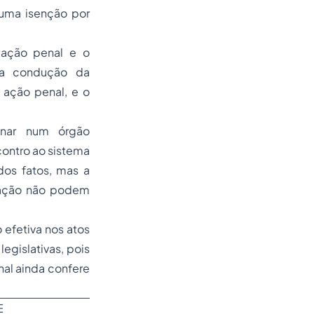
uma isenção por
a ação penal e o
a a condução da
 ação penal, e o
inar num órgão
contro ao sistema
dos fatos, mas a
igação não podem
 efetiva nos atos
egislativas, pois
nal ainda confere
E