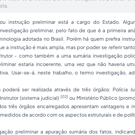
sta.
ou instrução preliminar está a cargo do Estado. Algu
vestigação preliminar, pelo fato de que é a primeira aná
rminologia adotada no Brasil. Porém há quem prefira instr
 a instrução é mais ampla, mas por poder se referir tant
instrutor - como também a uma sumária investigação polic
eliminar estaria incoerente, uma vez que não haveria u
nitiva. Usar-se-á, neste trabalho, o termo investigação,
poderá ser realizada através de três órgãos: Polícia Jud
[02]
z Instrutor (sistema judicial)
ou Ministério Público (promo
dos três órgãos encarregados apresentam vantagens e i
medidos de acordo com os aspectos estruturais e de polít
gação preliminar a apuração sumária dos fatos, indica