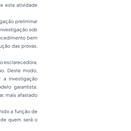
e esta atividade
gação preliminar
 investigação sob
procedimento bem
ução das provas,
o esclarecedora,
ão. Deste modo,
r a investigação
delo garantista;
ar, mais afastado
inido a função de
é de quem será o