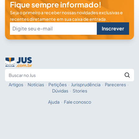
Fique sempre informado!
Seja o primeiro a receber nossas novidades exclusivas e
recentes diretamente em sua caixa de entrada.
Inscrever
Artigos
·
Notícias
·
Petições
·
Jurisprudência
·
Pareceres
·
Fale com a IA
Buscar no Jus
Dúvidas
·
Stories
Ajuda
·
Fale conosco