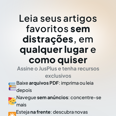
Leia seus artigos
favoritos
sem
distrações
, em
qualquer lugar
e
como quiser
Assine o JusPlus e tenha recursos
exclusivos
Baixe
arquivos PDF
: imprima ou leia
depois
Navegue
sem anúncios
: concentre-se
mais
Esteja
na frente
: descubra novas