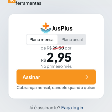
ferramentas
JusPlus
Plano mensal
Plano anual
de R$
29,50
por
2,95
R$
No primeiro mês
Assinar
Cobrança mensal, cancele quando quiser
Já é assinante?
Faça login