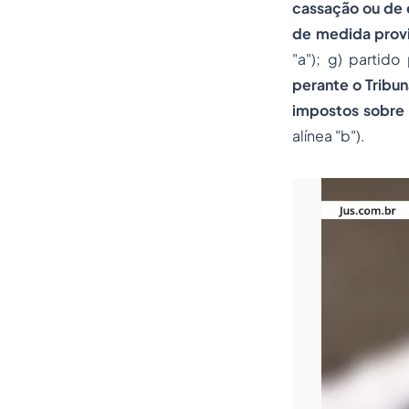
cassação ou de 
de medida provi
"a"); g) partido
perante o
Tribun
impostos sobre 
alínea "b").