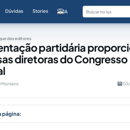
Dúvidas
Stories
IA
Fale com a
ue dos editores
ntação partidária proporci
as diretoras do Congresso
l
l Monteiro
03/
a página: