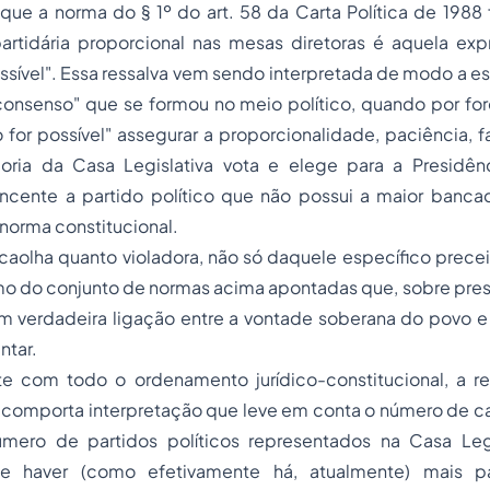
 que a norma do § 1º do art. 58 da Carta Política de 1988 
artidária proporcional nas mesas diretoras é aquela exp
ssível". Essa ressalva vem sendo interpretada de modo a esv
onsenso" que se formou no meio político, quando por for
o for possível" assegurar a proporcionalidade, paciência, f
ioria da Casa Legislativa vota e elege para a Presidê
ncente a partido político que não possui a maior bancad
norma constitucional.
 caolha quanto violadora, não só daquele específico precei
 como do conjunto de normas acima apontadas que, sobre prest
am verdadeira ligação entre a vontade soberana do povo e
ntar.
te com todo o ordenamento jurídico-constitucional, a re
" comporta interpretação que leve em conta o número de c
mero de partidos políticos representados na Casa Legi
de haver (como efetivamente há, atualmente) mais par