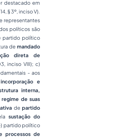
ser destacado em
 14, § 3º, inciso V).
e representantes
idos políticos são
 partido político
tura de
mandado
ação direta de
3, inciso VIII); c)
undamentais - aos
 incorporação e
rutura interna,
o regime de suas
iativa
de
partido
pela
sustação do
 e) partido político
de processos de