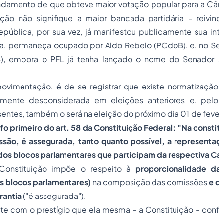
fundamento de que obteve maior votação popular para a Câ
ção não signifique a maior bancada partidária – reivi
epública, por sua vez, já manifestou publicamente sua i
a, permaneça ocupado por Aldo Rebelo (PCdoB), e, no S
B), embora o PFL já tenha lançado o nome do Senador J
ovimentação, é de se registrar que existe normatização 
nemente desconsiderada em eleições anteriores e, pel
sentes, também o será na eleição do próximo dia 01 de fever
fo primeiro do art. 58 da Constituição Federal: "Na const
são, é assegurada, tanto quanto possível, a representa
 dos blocos parlamentares que participam da respectiva C
Constituição impõe o respeito à
proporcionalidade d
os blocos parlamentares)
na composição das comissões
e 
rantia
("é assegurada").
nte com o prestígio que ela mesma – a Constituição – conf