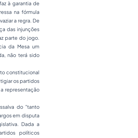
faz à garantia de
ressa na fórmula
aziar a regra. De
ça das injunções
az parte do jogo.
ncia da Mesa um
a, não terá sido
to constitucional
igiar os partidos
 a representação
ssalva do "tanto
argos em disputa
slativa. Dada a
tidos políticos