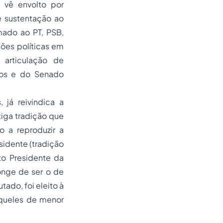
e vê envolto por
ê sustentação ao
mado ao PT, PSB,
ões políticas em
 articulação de
dos e do Senado
já reivindica a
tiga tradição que
 a reproduzir a
sidente (tradição
to Presidente da
onge de ser o de
ado, foi eleito à
aqueles de menor