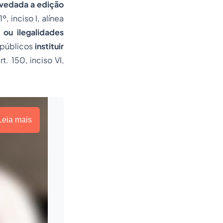
 vedada a edição
1º, inciso I, alínea
 ou ilegalidades
 públicos
instituir
rt. 150, inciso VI,
Leia mais