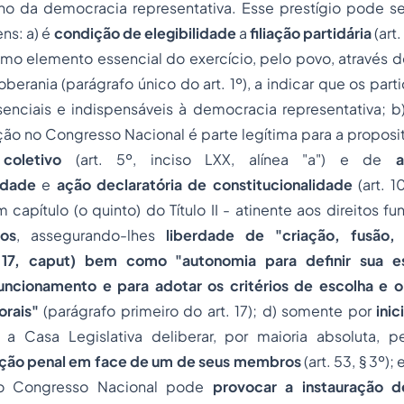
lano da democracia representativa. Esse prestígio pode 
ns: a) é
condição de elegibilidade
a
filiação partidária
(art.
mo elemento essencial do exercício, pelo povo, através d
oberania (parágrafo único do art. 1º), a indicar que os part
enciais e indispensáveis à democracia representativa; b)
ão no Congresso Nacional é parte legítima para a proposi
coletivo
(art. 5º, inciso LXX, alínea "a") e de
idade
e
ação declaratória de constitucionalidade
(art. 10
capítulo (o quinto) do Título II - atinente aos direitos f
cos
, assegurando-lhes
liberdade de "criação, fusão,
 17,
caput
) bem como "autonomia para definir sua est
uncionamento e para adotar os critérios de escolha e 
orais"
(parágrafo primeiro do art. 17); d) somente por
inic
a Casa Legislativa deliberar, por maioria absoluta, 
ção penal em face de um de seus membros
(art. 53, § 3º);
no Congresso Nacional pode
provocar a instauração 