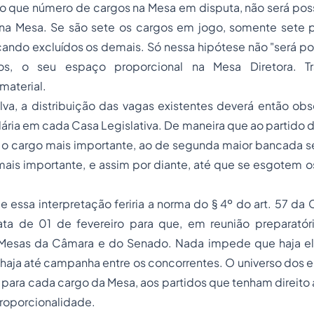
 que número de cargos na Mesa em disputa, não será possí
 na Mesa. Se são sete os cargos em jogo, somente sete 
cando excluídos os demais. Só nessa hipótese não "será pos
os, o seu espaço proporcional na Mesa Diretora. T
material.
lva, a distribuição das vagas existentes deverá então obs
ária em cada Casa Legislativa. De maneira que ao partido
 o cargo mais importante, ao de segunda maior bancada s
ais importante, e assim por diante, até que se esgotem o
e essa interpretação feriria a norma do § 4º do art. 57 da 
ta de 01 de fevereiro para que, em reunião preparatória
Mesas da Câmara e do Senado. Nada impede que haja el
haja até campanha entre os concorrentes. O universo dos el
, para cada cargo da Mesa, aos partidos que tenham direito 
roporcionalidade.