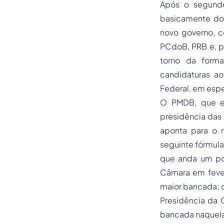
Após o segundo 
basicamente doi
novo governo, c
PCdoB, PRB e, p
torno da forma
candidaturas a
Federal, em espe
O PMDB, que el
presidência das 
aponta para o 
seguinte fórmula
que anda um pou
Câmara em fever
maior bancada; c
Presidência da 
bancada naquela 