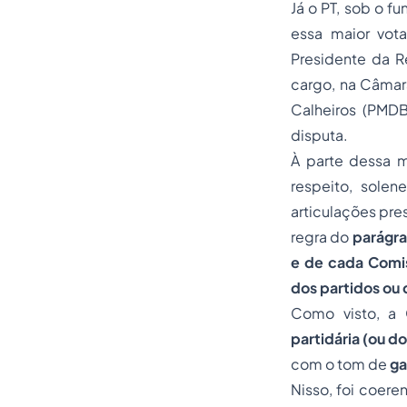
Já o PT, sob o 
essa maior vota
Presidente da R
cargo, na Câmar
Calheiros (PMD
disputa.
À parte dessa m
respeito, sole
articulações pre
regra do
parágra
e de cada Comis
dos partidos ou
Como visto, a 
partidária (ou d
com o tom de
ga
Nisso, foi coere