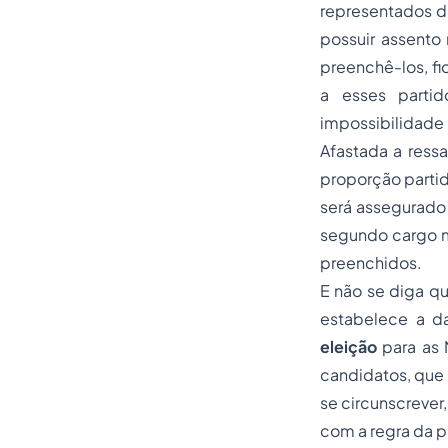
representados do
possuir assento
preenchê-los, fi
a esses partid
impossibilidade 
Afastada a ressa
proporção partid
será assegurado
segundo cargo m
preenchidos.
E não se diga qu
estabelece a da
eleição
para as 
candidatos, que 
se circunscrever
com a regra da p