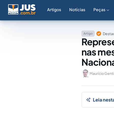
Artigos
Notícias
Peças
Destaq
Artigo
Represe
nas mes
Naciona
Maurício Genti
Leia nest