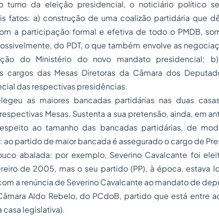
turno da eleição presidencial, o noticiário político s
s fatos: a) construção de uma coalizão partidária que d
om a participação formal e efetiva de todo o PMDB, so
ossivelmente, do PDT, o que também envolve as negociaç
ção do Ministério do novo mandato presidencial; b)
os cargos das Mesas Diretoras da Câmara dos Deputa
cial das respectivas presidências.
egeu as maiores bancadas partidárias nas duas casas, 
respectivas Mesas. Sustenta a sua pretensão, ainda, em an
respeito ao tamanho das bancadas partidárias, de modo
: ao partido de maior bancada é assegurado o cargo de Pre
co abalada: por exemplo, Severino Cavalcante foi elei
eiro de 2005, mas o seu partido (PP), à época, estava l
om a renúncia de Severino Cavalcante ao mandato de deput
Câmara Aldo Rebelo, do PCdoB, partido que está entre 
casa legislativa).