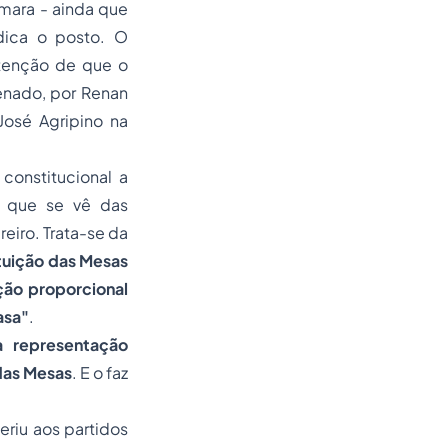
mara - ainda que
ndica o posto. O
ntenção de que o
enado, por Renan
osé Agripino na
constitucional a
o que se vê das
eiro. Trata-se da
ituição das Mesas
ção proporcional
asa"
.
a representação
das Mesas
. E o faz
eriu aos partidos