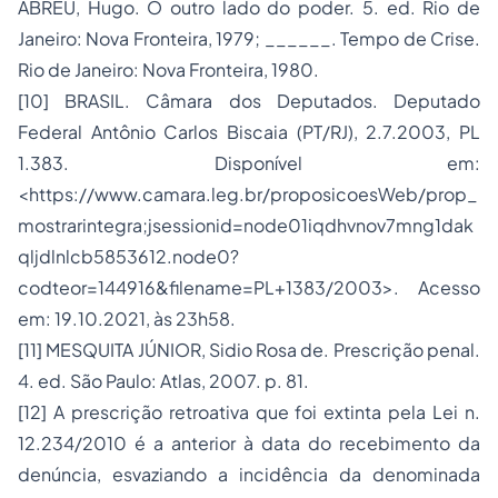
ABREU, Hugo. O outro lado do poder. 5. ed. Rio de
Janeiro: Nova Fronteira, 1979; ______. Tempo de Crise.
Rio de Janeiro: Nova Fronteira, 1980.
[10] BRASIL. Câmara dos Deputados. Deputado
Federal Antônio Carlos Biscaia (PT/RJ), 2.7.2003, PL
1.383. Disponível em:
<https://www.camara.leg.br/proposicoesWeb/prop_
mostrarintegra;jsessionid=node01iqdhvnov7mng1dak
qljdlnlcb5853612.node0?
codteor=144916&filename=PL+1383/2003>. Acesso
em: 19.10.2021, às 23h58.
[11] MESQUITA JÚNIOR, Sidio Rosa de. Prescrição penal.
4. ed. São Paulo: Atlas, 2007. p. 81.
[12] A prescrição retroativa que foi extinta pela Lei n.
12.234/2010 é a anterior à data do recebimento da
denúncia, esvaziando a incidência da denominada