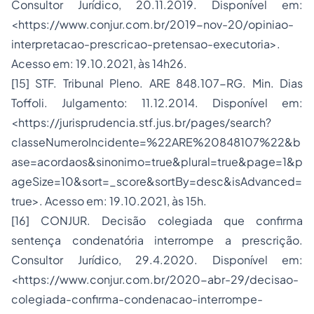
Consultor Jurídico, 20.11.2019. Disponível em:
<https://www.conjur.com.br/2019-nov-20/opiniao-
interpretacao-prescricao-pretensao-executoria>.
Acesso em: 19.10.2021, às 14h26.
[15] STF. Tribunal Pleno. ARE 848.107-RG. Min. Dias
Toffoli. Julgamento: 11.12.2014. Disponível em:
<https://jurisprudencia.stf.jus.br/pages/search?
classeNumeroIncidente=%22ARE%20848107%22&b
ase=acordaos&sinonimo=true&plural=true&page=1&p
ageSize=10&sort=_score&sortBy=desc&isAdvanced=
true>. Acesso em: 19.10.2021, às 15h.
[16] CONJUR. Decisão colegiada que confirma
sentença condenatória interrompe a prescrição.
Consultor Jurídico, 29.4.2020. Disponível em:
<https://www.conjur.com.br/2020-abr-29/decisao-
colegiada-confirma-condenacao-interrompe-