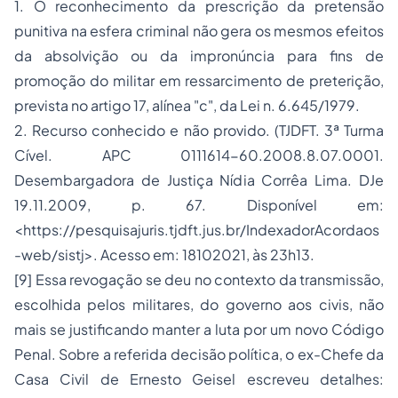
1. O reconhecimento da prescrição da pretensão
punitiva na esfera criminal não gera os mesmos efeitos
da absolvição ou da impronúncia para fins de
promoção do militar em ressarcimento de preterição,
prevista no artigo 17, alínea "c", da Lei n. 6.645/1979.
2. Recurso conhecido e não provido. (TJDFT. 3ª Turma
Cível. APC 0111614-60.2008.8.07.0001.
Desembargadora de Justiça Nídia Corrêa Lima. DJe
19.11.2009, p. 67. Disponível em:
<https://pesquisajuris.tjdft.jus.br/IndexadorAcordaos
-web/sistj>. Acesso em: 18102021, às 23h13.
[9] Essa revogação se deu no contexto da transmissão,
escolhida pelos militares, do governo aos civis, não
mais se justificando manter a luta por um novo Código
Penal. Sobre a referida decisão política, o ex-Chefe da
Casa Civil de Ernesto Geisel escreveu detalhes: