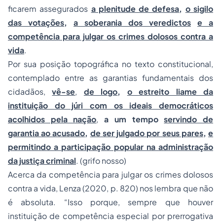
ficarem assegurados
a plenitude de defesa
,
o sigilo
das votações
,
a soberania dos veredictos
e a
competência para julgar os crimes dolosos contra a
vida
.
Por sua posição topográfica no texto constitucional,
contemplado entre as garantias fundamentais dos
cidadãos,
vê-se
,
de logo
,
o estreito liame da
instituição do júri com os ideais democráticos
acolhidos pela nação
,
a um tempo
servindo de
garantia ao acusado
,
de ser julgado por seus pares
,
e
permitindo a participação popular na administração
da justiça criminal
. (grifo nosso)
Acerca da competência para julgar os crimes dolosos
contra a vida, Lenza (2020, p. 820) nos lembra que não
é absoluta. “Isso porque, sempre que houver
instituição de competência especial por prerrogativa