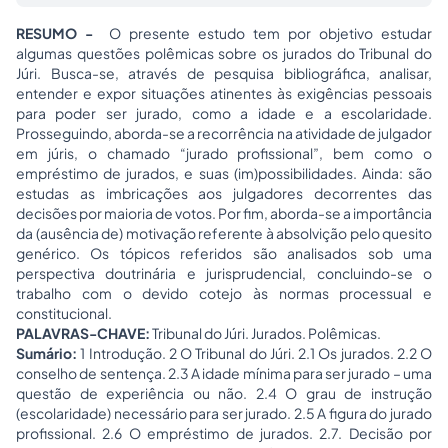
RESUMO -
O presente estudo tem por objetivo estudar
algumas questões polêmicas sobre os jurados do Tribunal do
Júri. Busca-se, através de pesquisa bibliográfica, analisar,
entender e expor situações atinentes às exigências pessoais
para poder ser jurado, como a idade e a escolaridade.
Prosseguindo, aborda-se a recorrência na atividade de julgador
em júris, o chamado “jurado profissional”, bem como o
empréstimo de jurados, e suas (im)possibilidades. Ainda: são
estudas as imbricações aos julgadores decorrentes das
decisões por maioria de votos. Por fim, aborda-se a importância
da (ausência de) motivação referente à absolvição pelo quesito
genérico. Os tópicos referidos são analisados sob uma
perspectiva doutrinária e jurisprudencial, concluindo-se o
trabalho com o devido cotejo às normas processual e
constitucional.
PALAVRAS-CHAVE:
Tribunal do Júri. Jurados. Polêmicas.
Sumário:
1 Introdução. 2 O Tribunal do Júri. 2.1 Os jurados. 2.2 O
conselho de sentença. 2.3 A idade mínima para ser jurado – uma
questão de experiência ou não. 2.4 O grau de instrução
(escolaridade) necessário para ser jurado. 2.5 A figura do jurado
profissional. 2.6 O empréstimo de jurados. 2.7. Decisão por