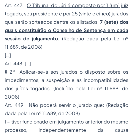
Art. 447.
O Tribunal do Júri é composto por 1 (um) juiz
togado
,
seu presidente
e por 25 (vinte e cinco) jurados
que serão sorteados dentre os alistados
,
7 (sete) dos
quais constituirão o Conselho de Sentença em cada
sessão de julgamento
. (Redação dada pela Lei nº
11.689, de 2008)
[…]
Art. 448. […]
§ 2º Aplicar-se-á aos jurados o disposto sobre os
impedimentos, a suspeição e as incompatibilidades
dos juízes togados. (Incluído pela Lei nº 11.689, de
2008)
Art. 449. Não poderá servir o jurado que: (Redação
dada pela Lei nº 11.689, de 2008)
I – tiver funcionado em julgamento anterior do mesmo
processo, independentemente da causa