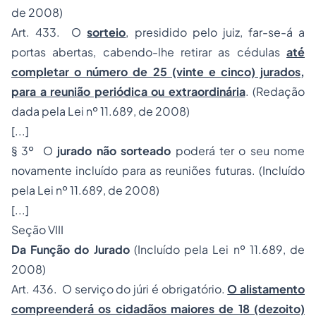
de 2008)
Art. 433. O
sorteio
, presidido pelo juiz, far-se-á a
portas abertas, cabendo-lhe retirar as cédulas
até
completar o número de 25 (vinte e cinco) jurados
,
para a reunião periódica ou extraordinária
. (Redação
dada pela Lei nº 11.689, de 2008)
[...]
§ 3º O
jurado não sorteado
poderá ter o seu nome
novamente incluído para as reuniões futuras. (Incluído
pela Lei nº 11.689, de 2008)
[...]
Seção VIII
Da Função do Jurado
(Incluído pela Lei nº 11.689, de
2008)
Art. 436. O serviço do júri é obrigatório.
O alistamento
compreenderá os cidadãos maiores de 18 (dezoito)