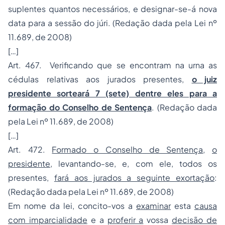
suplentes quantos necessários, e designar-se-á nova
data para a sessão do júri. (Redação dada pela Lei nº
11.689, de 2008)
[…]
Art. 467. Verificando que se encontram na urna as
cédulas relativas aos jurados presentes,
o juiz
presidente sorteará 7 (sete) dentre eles para a
formação do Conselho de Sentença
. (Redação dada
pela Lei nº 11.689, de 2008)
[…]
Art. 472.
Formado o Conselho de Sentença
,
o
presidente
, levantando-se, e, com ele, todos os
presentes,
fará aos jurados a seguinte exortação
:
(Redação dada pela Lei nº 11.689, de 2008)
Em nome da lei, concito-vos a
examinar
esta
causa
com imparcialidade
e a
proferir a
vossa
decisão de