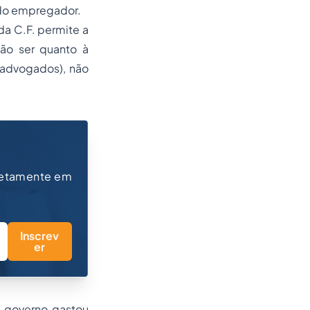
 do empregador.
 da C.F. permite a
não ser quanto à
 advogados), não
retamente em
Inscrev
er
o governo gastou