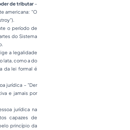
oder de tributar
–
rte americana:
"O
troy").
nte o período de
partes do Sistema
o.
exige a legalidade
ão lata, como a do
 da lei formal é
oa jurídica
– "Der
iva e jamais por
ssoa jurídica na
atos capazes de
elo princípio da