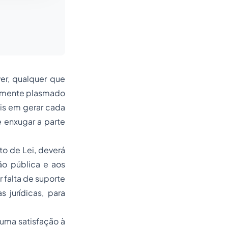
er, qualquer que
teiramente plasmado
ais em gerar cada
e enxugar a parte
to de Lei, deverá
ão pública e aos
r falta de suporte
 jurídicas, para
 uma satisfação à