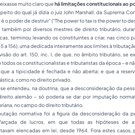
deixasse muito claro que
há limitações constitucionais ao p
peito do qual já dizia o juiz John Marshall, da Suprema Co
 é o poder de destruir"
("The power to tax is the power to des
 também por diversos mestres de direito tributário, dura
cas, terminou levando os constituintes a criar, nas cinco 
 145 a 156), uma dedicada inteiramente aos limites à tributaçã
visão do art. 150, inc. I, de que, no âmbito tributário, se 
 todos os constitucionalistas e tributaristas da época – e n
; que a
tipicidade
é fechada e não aberta; e que a reserva
ástica, como no direito privado.
e se entendeu, na doutrina, que a desconsideração da
pess
 direito alemão – só poderia se dar por imputação normat
iana, no campo do direito tributário.
tação normativa foi a figura da desconsideração da pe
isfarçada de lucros, em que todas as hipóteses de 
stavam elencadas em lei, desde 1964. Fora estes casos, p