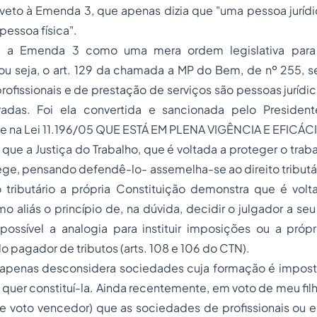
veto à Emenda 3, que apenas dizia que "uma pessoa juríd
 pessoa física".
i a Emenda 3 como uma mera ordem legislativa para
 ou seja, o art. 129 da chamada a MP do Bem, de nº 255, 
rofissionais e de prestação de serviços são pessoas juríd
radas. Foi ela convertida e sancionada pelo President
e na Lei 11.196/05 QUE ESTÁ EM PLENA VIGÊNCIA E EFICÁCI
ue a Justiça do Trabalho, que é voltada a proteger o trab
ge, pensando defendê-lo- assemelha-se ao direito tributári
o tributário a própria Constituição demonstra que é vol
o aliás o princípio de, na dúvida, decidir o julgador a seu 
ossível a analogia para instituir imposições ou a própri
o pagador de tributos (arts. 108 e 106 do CTN).
, apenas desconsidera sociedades cuja formação é imposta
quer constituí-la. Ainda recentemente, em voto de meu filho,
or e voto vencedor) que as sociedades de profissionais o