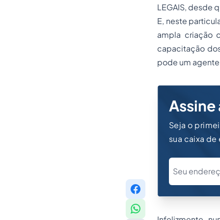
LEGAIS, desde q
E, neste particul
ampla criação d
capacitação dos
pode um agente f
Assine 
Seja o prime
sua caixa de
Infelizmente, n