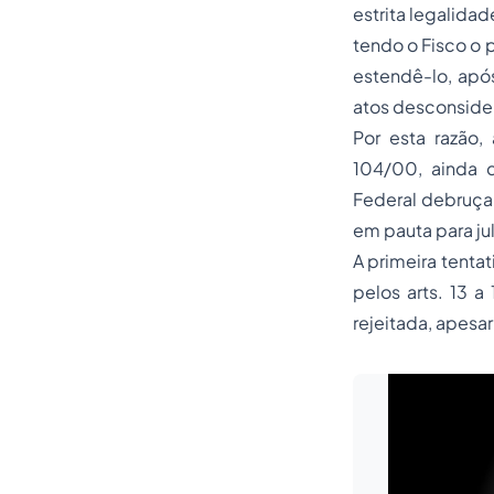
estrita legalida
tendo o Fisco o p
estendê-lo, após
atos desconsider
Por esta razão,
104/00, ainda 
Federal debruça-
em pauta para j
A primeira tenta
pelos arts. 13 a
rejeitada, apesar