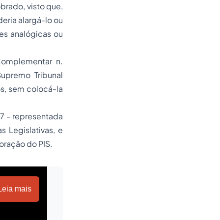
brado, visto que,
deria alargá-lo ou
es analógicas ou
 Complementar n.
upremo Tribunal
s, sem colocá-la
07 – representada
s Legislativas, e
joração do PIS.
Leia mais