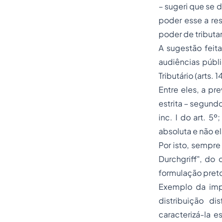
– sugeri que se 
poder esse a res
poder de tributar
A sugestão feita
audiências públi
Tributário (arts.
Entre eles, a pre
estrita – segundo
inc. I do art. 5º
absoluta e não el
Por isto, sempr
Durchgriff", do
formulação pretor
Exemplo da impu
distribuição d
caracterizá-la e