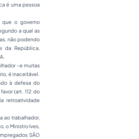
ica é uma pessoa
 que o governo
segundo a qual as
icas, não podendo
e da República,
A.
alhador –e muitas
o, é inaceitável.
tado à defesa do
favor (art. 112 do
a retroatividade
 ao trabalhador,
 o Ministro Ives,
u empregados SÃO