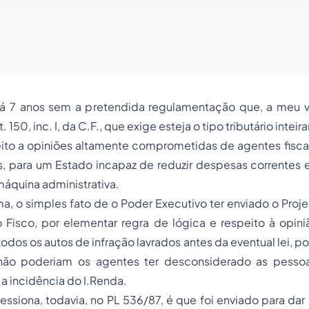
há 7 anos sem a pretendida regulamentação que, a meu v
 art. 150, inc. I, da C.F., que exige esteja o tipo tributário in
ujeito a opiniões altamente comprometidas de agentes fisc
s, para um Estado incapaz de reduzir despesas correntes 
áquina administrativa.
a, o simples fato de o Poder Executivo ter enviado o Proje
 Fisco, por elementar regra de lógica e respeito à opini
odos os autos de infração lavrados antes da eventual lei, po
 não poderiam os agentes ter desconsiderado as pessoas
 a incidência do I.Renda.
ssiona, todavia, no PL 536/87, é que foi enviado para dar