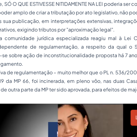
de, SÓ O QUE ESTIVESSE NITIDAMENTE NA LEI poderia ser co
oder amplo de criar a tributação por ato legislativo, não po
 sua publicação, em interpretações extensivas, integraçõ
ativos, exigindo tributos por "aproximação legal".
 a comunidade jurídica especializada reagiu mal à Lei
dependente de regulamentação, a respeito da qual o S
se sobre ação de inconstitucionalidade proposta há 7 ano
ulgamento.
tiva de regulamentação – muito melhor que o PL n. 536/20
 19 da MP 66, foi incinerada, em pleno vôo, nas duas Casa
 de outra parte da MP ter sido aprovada, para efeitos de ma