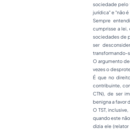
sociedade pelo 
jurídica" e "não é
Sempre entend
cumprisse a lei,
sociedades
de p
ser desconside
transformando-s
O argumento de q
vezes o desprote
É que no direit
contribuinte, com
CTN), de ser imp
benigna a favor d
O TST, inclusive
quando este não 
dizia ele (relat