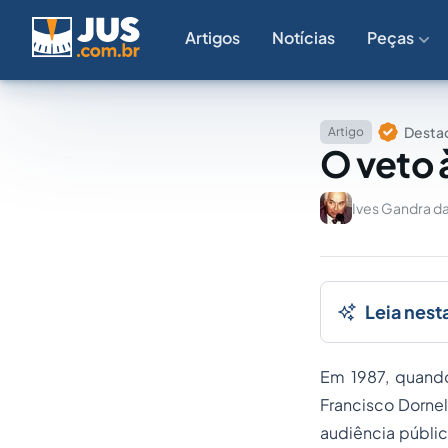
Artigos
Notícias
Peças
Destaq
Artigo
O veto 
Ives Gandra da
Leia nest
Em 1987, quando
Francisco Dornell
audiência públic