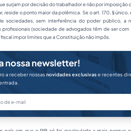
ue surjam por decisão do trabalhador e não por imposição
ar, reside o ponto maior da polêmica. Se o art. 170, § único,
e sociedades, sem interferência do poder público, a 
 profissionais (sociedade de advogados têm de ser com
iscal impor limites que a Constituição não impôs.
a nossa newsletter!
iro a receber nossas
novidades exclusivas
e recentes di
 entrada.
um país em que o PIB só foi recalculado a mais porque 