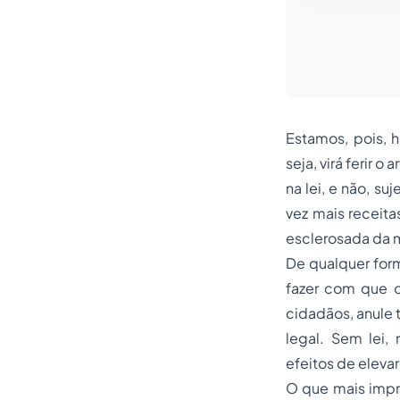
Estamos, pois, 
seja, virá ferir o
na lei, e não, s
vez mais receita
esclerosada da m
De qualquer form
fazer com que o
cidadãos, anule t
legal. Sem lei,
efeitos de elevar
O que mais impre