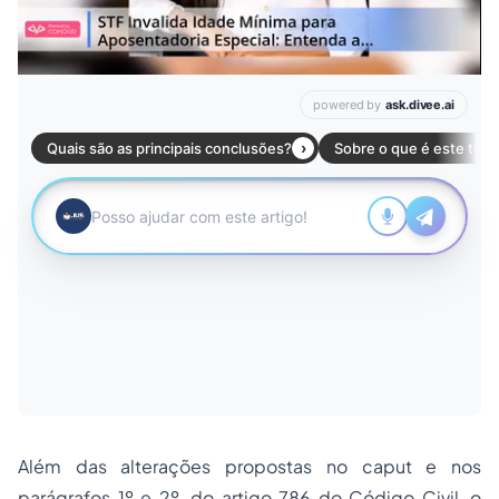
Além das alterações propostas no
caput
e nos
parágrafos 1º e 2º, do artigo 786 do Código Civil, o