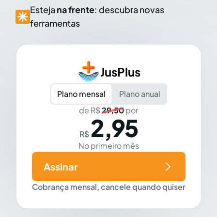
Esteja
na frente
: descubra novas
ferramentas
JusPlus
Plano mensal
Plano anual
de R$
29,50
por
2,95
R$
No primeiro mês
Assinar
Cobrança mensal, cancele quando quiser