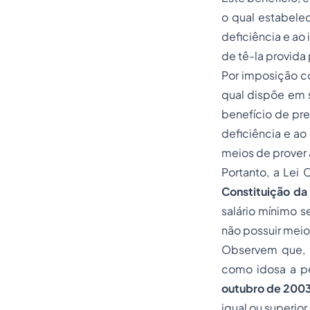
o qual estabele
deficiência e ao
de tê-la provida 
Por imposição co
qual dispõe em 
benefício de pr
deficiência e a
meios de prover 
Portanto, a Lei 
Constituição da
salário mínimo 
não possuir meio
Observem que, p
como idosa a 
outubro de 200
igual ou superior