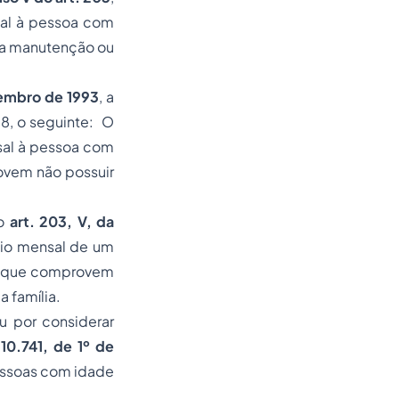
sal à pessoa com
ia manutenção ou
zembro de 1993
, a
88, o seguinte:
O
sal à pessoa com
ovem não possuir
 o
art. 203, V, da
cio mensal de um
os que comprovem
 família.
u por considerar
 10.741, de 1º de
pessoas com idade