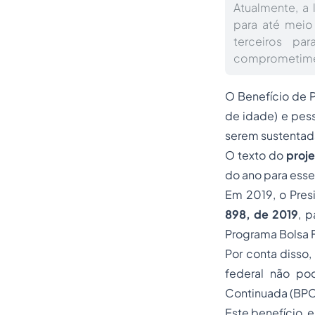
Atualmente, a 
para até meio
terceiros p
comprometimen
O Benefício de 
de idade
) e pes
serem sustentada
O texto do
proje
do ano para ess
Em 2019, o Presi
898, de 2019
, 
Programa Bolsa 
Por conta disso
federal não po
Continuada (BPC)
Este benefício, 