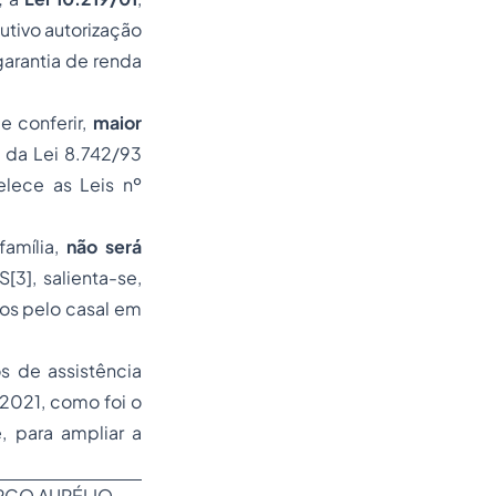
utivo autorização
garantia de renda
e conferir,
maior
, da Lei 8.742/93
elece as Leis nº
família,
não será
AS
[3]
, salienta-se,
dos pelo casal em
os de assistência
-2021, como foi o
 para ampliar a
RCO AURÉLIO