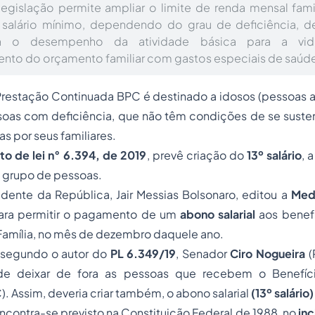
legislação permite ampliar o limite de renda mensal famil
 salário mínimo, dependendo do grau de deficiência, 
ara o desempenho da atividade básica para a vid
to do orçamento familiar com gastos especiais de saúde
Prestação Continuada BPC é destinado a idosos (
pessoas 
soas com deficiência, que não têm condições de se sust
s por seus familiares.
to de lei n° 6.394, de 2019
, prevê criação do
13º salário
, 
e grupo de pessoas.
dente da República, Jair Messias Bolsonaro, editou a
Medi
para permitir o pagamento de um
abono salarial
aos benef
Família, no mês de dezembro daquele ano.
, segundo o autor do
PL 6.349/19
, Senador
Ciro Nogueira
(
de deixar de fora as pessoas que recebem o Benefíc
. Assim, deveria criar também, o abono salarial
(13º salário
encontra-se previsto na Constituição Federal de 1988, no
inc