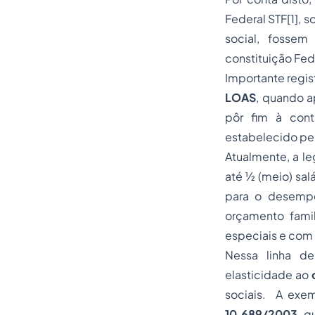
Federal STF
[1]
, 
social, fossem
constituição Fed
Importante regis
LOAS
, quando a
pôr fim à cont
estabelecido pel
Atualmente, a l
até ½ (meio) sal
para o desempe
orçamento fami
especiais e com
Nessa linha de
elasticidade ao
sociais. A exe
10.689/2003
, q