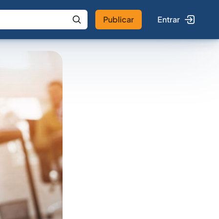
Publicar
Entrar
 IA
Buscar no Jus