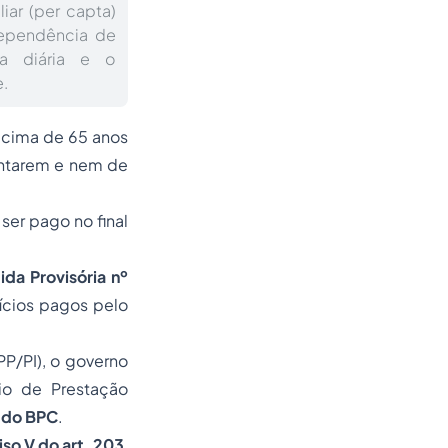
iar (per capta)
dependência de
a diária e o
.
acima de 65 anos
entarem e nem de
a ser pago no final
da Provisória nº
ícios pagos pelo
PP/PI), o governo
io de Prestação
) do BPC
.
iso V do art. 203
,