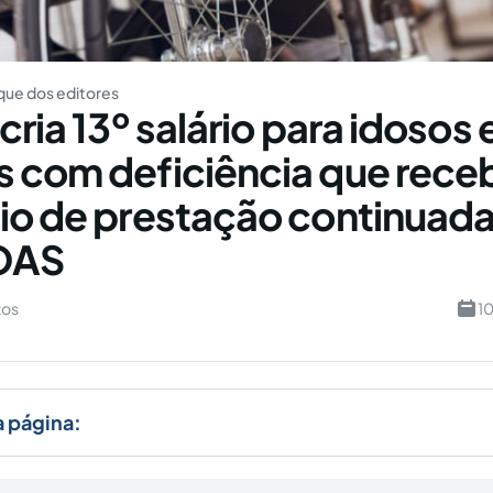
ue dos editores
cria 13º salário para idosos 
 com deficiência que rece
io de prestação continuada
OAS
tos
1
a página: