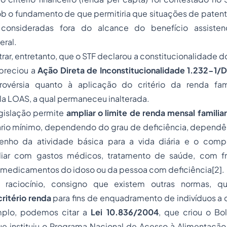
sob o fundamento de que permitiria que situações de paten
 consideradas fora do alcance do benefício assistenc
eral.
trar, entretanto, que o STF declarou a constitucionalidade 
preciou a
Ação Direta de Inconstitucionalidade 1.232-1/
rovérsia quanto à aplicação do critério da renda fam
a LOAS, a qual permaneceu inalterada.
egislação permite
ampliar o limite de renda mensal familiar
ário mínimo, dependendo do grau de deficiência, dependên
nho da atividade básica para a vida diária e o com
liar com gastos médicos, tratamento de saúde, com fra
 medicamentos do idoso ou da pessoa com deficiência
[2]
 raciocínio, consigno que existem outras normas, 
critério renda
para fins de enquadramento de indivíduos a 
mplo, podemos citar a
Lei 10.836/2004
, que criou o Bo
ue instituiu o Programa Nacional de Acesso à Alimentação