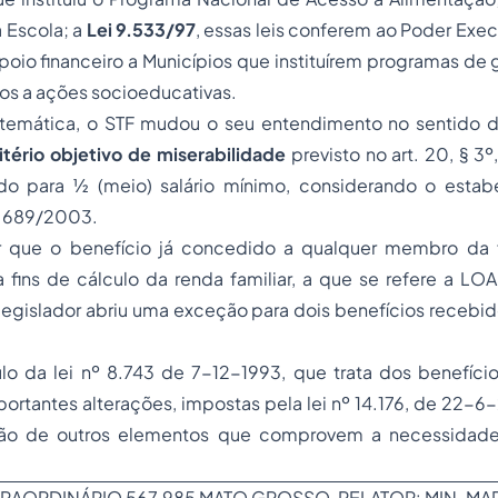
a Escola; a
Lei 9.533/97
, essas leis conferem ao Poder Exec
oio financeiro a Municípios que instituírem programas de 
os a ações socioeducativas.
stemática, o STF mudou o seu entendimento no sentido d
itério objetivo de miserabilidade
previsto no art. 20, § 3º
do para ½ (meio) salário mínimo, considerando o estab
0.689/2003.
ar que o benefício já concedido a qualquer membro da 
 fins de cálculo da renda familiar, a que se refere a LO
 legislador abriu uma exceção para dois benefícios recebi
ulo da lei nº 8.743 de 7-12-1993, que trata dos benefíci
mportantes alterações, impostas pela lei nº 14.176, de 22-6
ção de outros elementos que comprovem a necessidade,
AORDINÁRIO 567.985 MATO GROSSO, RELATOR: MIN. MA