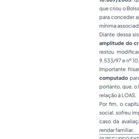
que criou o Bols
para conceder ap
mínima associad
Diante dessa si
amplitude do cr
restou modifica
9.533/97 e nº 1
Importante fris
computado
para
portanto, que, o
relação à LOAS.
Por fim, o capít
social, sofreu i
caso da avalia
rendar familiar.
[1]
RECURSO EXTR