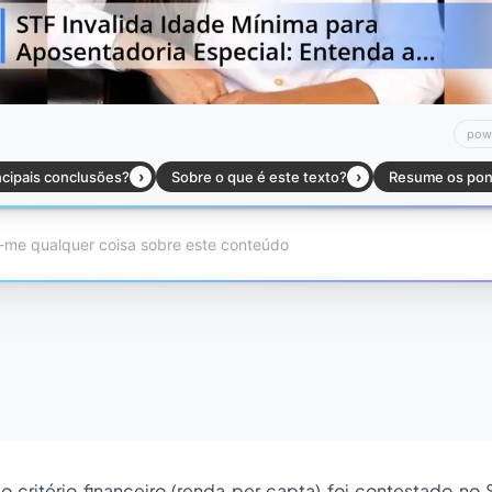
o critério financeiro (
renda per capta
) foi contestado no 