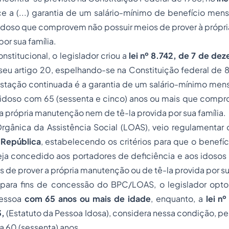
ce a
(...) garantia de um salário-mínimo de benefício men
 idoso que comprovem não possuir meios de prover à própr
por sua família.
nstitucional, o legislador criou a
lei nº 8.742, de 7 de de
seu artigo 20, espelhando-se na Constituição federal de 
estação continuada é a garantia de um salário-mínimo men
o idoso com 65 (sessenta e cinco) anos ou mais que compr
a própria manutenção nem de tê-la provida por sua família.
Orgânica da Assistência Social (LOAS), veio regulamentar
 República
, estabelecendo os critérios para que o benefí
seja concedido aos portadores de deficiência e aos idos
s de prover a própria manutenção ou de tê-la provida por sua
ara fins de concessão do BPC/LOAS, o legislador opto
pessoa
com 65 anos ou mais de idade
, enquanto, a
lei nº
3,
(Estatuto da Pessoa Idosa), considera nessa condição, 
 a 60 (sessenta) anos.