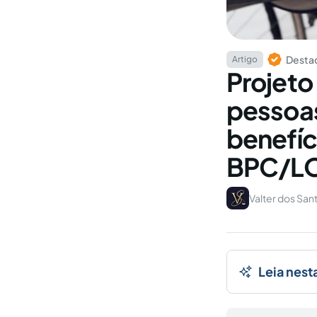
Destaq
Artigo
Projeto 
pessoas
benefíc
BPC/L
Valter dos San
Leia nest