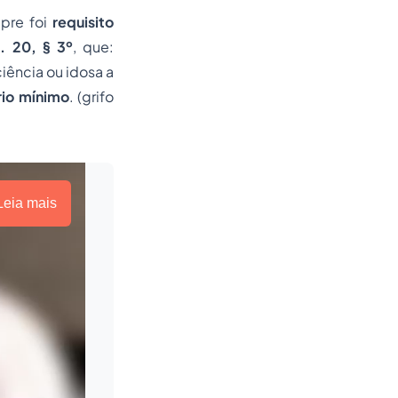
mpre foi
requisito
t. 20, § 3º
,
que:
iência ou idosa a
ário mínimo
. (grifo
Leia mais