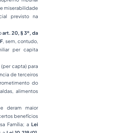
te miserabilidade
ial previsto na
do
art. 20, § 3º, da
DF
, sem, contudo,
iliar
per capita
(
per capta
) para
cia de terceiros
prometimento do
ldas, alimentos
.
que deram maior
certos benefícios
lsa Família; a
Lei
; a
Lei 10.219/01
,