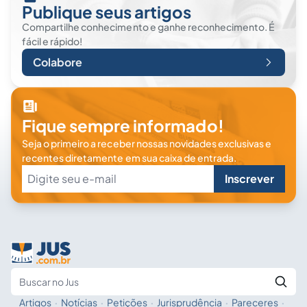
Publique seus artigos
Compartilhe conhecimento e ganhe reconhecimento. É
fácil e rápido!
Colabore
Fique sempre informado!
Seja o primeiro a receber nossas novidades exclusivas e
recentes diretamente em sua caixa de entrada.
Inscrever
Artigos
·
Notícias
·
Petições
·
Jurisprudência
·
Pareceres
·