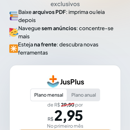
exclusivos
Baixe
arquivos PDF
: imprima ou leia
depois
Navegue
sem anúncios
: concentre-se
mais
Esteja
na frente
: descubra novas
ferramentas
JusPlus
Plano mensal
Plano anual
de R$
29,50
por
2,95
R$
No primeiro mês