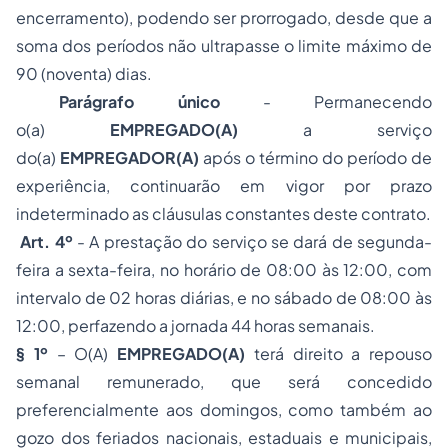
encerramento), podendo ser prorrogado, desde que a
soma dos períodos não ultrapasse o limite máximo
de
90 (noventa) dias.
Parágrafo único
- Permanecendo
o(a)
EMPREGAD
O(
A
)
a serviço
do(a)
EMPREGADOR
(
A
)
após o término do período de
experiência, continuarão em vigor por prazo
indeterminado as cláusulas constantes deste contrato.
Art. 4º
- A prestação do serviço se dará de segunda-
feira a sexta-feira, no horário de 08:00 às 12:00, com
intervalo de 02 horas diárias, e no sábado de 08:00 às
12:00, perfazendo a jornada 44 horas semanais.
§ 1º
– O(A)
EMPREGAD
O(
A
)
terá direito a repouso
semanal remunerado, que será concedido
preferencialmente aos domingos, como também ao
gozo dos feriados nacionais, estaduais e municipais,