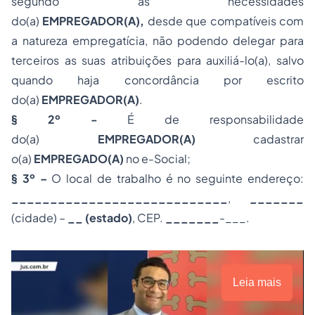
segundo as necessidades
do(a)
EMPREGADOR
(
A
),
desde que compatíveis com
a natureza empregatícia, não podendo delegar para
terceiros as suas atribuições para auxiliá-lo(a), salvo
quando haja concordância por escrito
do(a)
EMPREGADOR
(
A
)
.
§ 2º -
É de responsabilidade
do(a)
EMPREGADOR
(
A
)
cadastrar
o(a)
EMPREGAD
O(
A
)
no e-Social;
§ 3º –
O local de trabalho é no seguinte endereço:
____________________________
,
_______
(cidade) –
__
(estado)
, CEP.
_______
-___.
Leia mais