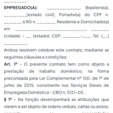
_________.
EMPREGAD
O(
A
)
:
_____________, Brasileiro(a),
_________(estado civil), Portador(a) do CPF n.
_______ e RG n. _______, Residente e Domiciliado(a)
em ____________________________, _______
(cidade) – __ (estado), CEP. _______-___, Tel. (__)
_________.
Ambos resolvem celebrar este contrato, mediante as
seguintes cláusulas e condições:
Art. 1º
- O presente contrato tem como objeto a
prestação de trabalho doméstico, na forma
preconizada pela Lei Complementar nº 150, de 1º de
junho de 2015, consistente nos Serviços Gerais de
Empregada Doméstica - CBO n. 5121-05.
§ 1º
– Na função desempenhará as atribuições que
vierem a ser objeto de ordens verbais, cartas ou avisos,