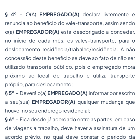
§ 4º -
O(A)
EMPREGAD
O(
A
)
declara livremente e
renuncia ao benefício do vale-transporte, assim sendo
o(a)
EMPREGADOR
(
A
)
está desobrigado a conceder,
no início de cada mês, os vales-transporte, para o
deslocamento residência/trabalho/residência. A não
concessão deste benefício se deve ao fato de não ser
utilizado transporte público, pois o
empregado
mora
próximo ao local de trabalho e utiliza transporte
próprio, para deslocamento;
§ 5º -
Deverá o(a)
EMPREGAD
O(
A
)
informar por escrito
a seu(sua)
EMPREGADOR
(
A
)
qualquer mudança que
houver no seu endereço residencial;
§ 6º -
Fica desde já acordado entre as partes, em caso
de viagens a trabalho, deve haver a assinatura de um
acordo prévio, no qual deve constar o período da