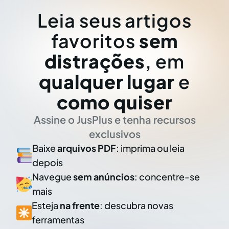
Leia seus artigos
favoritos
sem
distrações
, em
qualquer lugar
e
como quiser
Assine o JusPlus e tenha recursos
exclusivos
Baixe
arquivos PDF
: imprima ou leia
depois
Navegue
sem anúncios
: concentre-se
mais
Esteja
na frente
: descubra novas
ferramentas