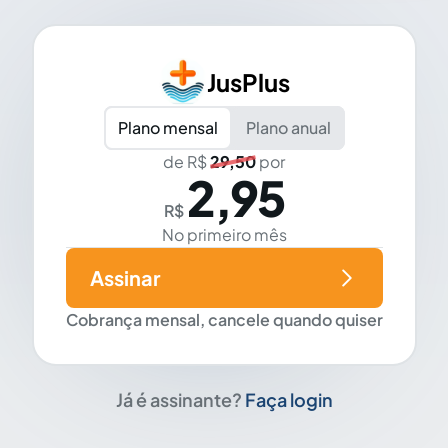
JusPlus
Plano mensal
Plano anual
de R$
29,50
por
2,95
R$
No primeiro mês
Assinar
Cobrança mensal, cancele quando quiser
Já é assinante?
Faça login