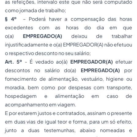
as refeições, intervalo este que não será computado
como
jornada de trabalho
;
§ 4º
– Poderá haver a compensação das horas
excedentes com as horas do dia em que
o(a)
EMPREGAD
O(
A
)
deixou de trabalhar
injustificadamente e o(a) EMPREGADOR(A) não efetuou
o respectivo desconto no seu salário;
Art. 5º
- É vedado ao(à)
EMPREGADOR(A)
efetuar
descontos no salário do(a)
EMPREGAD
O(
A
)
por
fornecimento de alimentação, vestuário, higiene ou
moradia, bem como por despesas com transporte,
hospedagem e alimentação em caso de
acompanhamento em viagem.
E por estarem justos e contratados, assinam o presente
em duas vias de igual teor e forma, para um só efeito,
junto a duas testemunhas, abaixo nomeadas e