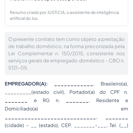
Resumo criado por JUSTICIA, o assistente de inteligência
artificial do Jus.
O presente contrato tem como objeto a prestação
de trabalho doméstico, na forma preconizada pela
Lei Complementar n. 150/2015, consistente nos
serviços gerais de empregado doméstico - CBO n.
5121-05.
EMPREGADOR
(
A
)
: ____________
, Brasileiro(a),
_________(estado civil), Portador(a) do CPF n.
_______
e RG n.
_______
, Residente e
Domiciliado(a) em
____________________________
,
_______
(cidade) – __ (estado), CEP. _______-___, Tel. (__)