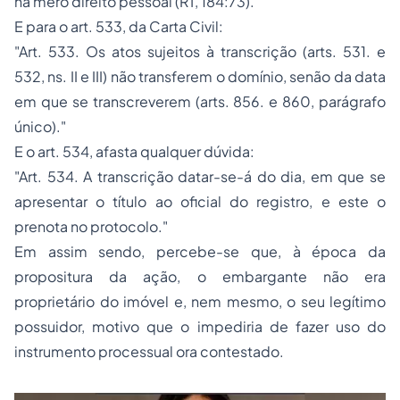
há mero direito pessoal (RT, 184:73).
E para o art. 533, da Carta Civil:
"Art. 533. Os atos sujeitos à transcrição (arts. 531. e
532, ns. II e III) não transferem o domínio, senão da data
em que se transcreverem (arts. 856. e 860, parágrafo
único)."
E o art. 534, afasta qualquer dúvida:
"Art. 534. A transcrição datar-se-á do dia, em que se
apresentar o título ao oficial do registro, e este o
prenota no protocolo."
Em assim sendo, percebe-se que, à época da
propositura da ação, o embargante não era
proprietário do imóvel e, nem mesmo, o seu legítimo
possuidor, motivo que o impediria de fazer uso do
instrumento processual ora contestado.