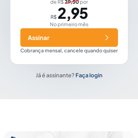
de R$
29,50
por
2,95
R$
No primeiro mês
Assinar
Cobrança mensal, cancele quando quiser
Já é assinante?
Faça login