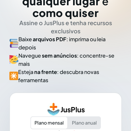
qualquer lugar
e
como quiser
Assine o JusPlus e tenha recursos
exclusivos
Baixe
arquivos PDF
: imprima ou leia
depois
Navegue
sem anúncios
: concentre-se
mais
Esteja
na frente
: descubra novas
ferramentas
JusPlus
Plano mensal
Plano anual