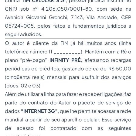
contra
TIM CELULAR S.A
., pessoa jurídica inscrita no
CNPJ sob nº 4.206.050/0001-80, com sede na
Avenida Giovanni Gronchi, 7.143, Vila Andrade, CEP
05724-005, pelos fatos e fundamentos jurídicos a
seguir aduzidos.
O autor é cliente da TIM já há muitos anos (linha
telefônica número 11 _________). Mantém com a Ré o
plano “pré-pago”
INFINITY PRÉ
, efetuando recargas
periódicas de créditos, gastando cerca de R$ 50,00
(cinqüenta reais) mensais para usufruir dos serviços
(docs. 02 e 03).
Além de utilizar a linha para fazer e receber ligações, faz
parte do contrato do Autor o pacote de serviço de
dados
“INTERNET 3G”
, que lhe permite acessar a rede
mundial a partir de seu aparelho celular. Esse serviço
de acesso foi contratado com as seguintes