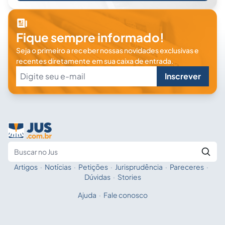
Fique sempre informado!
Seja o primeiro a receber nossas novidades exclusivas e
recentes diretamente em sua caixa de entrada.
Inscrever
Artigos
·
Notícias
·
Petições
·
Jurisprudência
·
Pareceres
·
Fale com a IA
Buscar no Jus
Dúvidas
·
Stories
Ajuda
·
Fale conosco