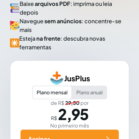
Baixe
arquivos PDF
: imprima ou leia
depois
Navegue
sem anúncios
: concentre-se
mais
Esteja
na frente
: descubra novas
ferramentas
JusPlus
Plano mensal
Plano anual
de R$
29,50
por
2,95
R$
No primeiro mês
Assinar