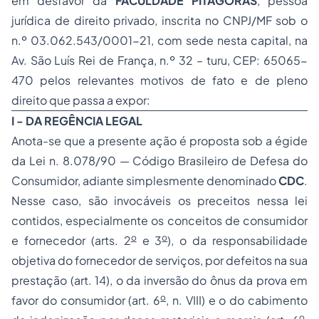
em desfavor da
FACULDADE PITAGORAS
, pessoa
jurídica de direito privado, inscrita no CNPJ/MF sob o
n.º 03.062.543/0001-21, com sede nesta capital, na
Av. São Luís Rei de França, n.º 32 – turu, CEP: 65065-
470 pelos relevantes motivos de fato e de pleno
direito que passa a expor:
I - DA REGÊNCIA LEGAL
Anota-se que a presente ação é proposta sob a égide
da Lei n. 8.078/90 — Código Brasileiro de Defesa do
Consumidor, adiante simplesmente denominado
CDC
.
Nesse caso, são invocáveis os preceitos nessa lei
contidos, especialmente os conceitos de consumidor
o
o
e fornecedor (arts. 2
e 3
), o da responsabilidade
objetiva do fornecedor de serviços, por defeitos na sua
prestação (art. 14), o da inversão do ônus da prova em
o
favor do consumidor (art. 6
, n. VIII) e o do cabimento
o