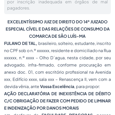
por inscrição inadequada em órgãos de mal
pagadores.
EXCELENTÍSSIMO JUIZ DE DIREITO DO 14º JUIZADO
ESPECIAL CÍVEL E DAS RELAÇÕES DE CONSUMO DA
COMARCA DE SÃO LUÍS-MA
FULANO DE TAL,
brasileiro, solteiro, estudante, inscrito
no CPF sob o n.º xxxxxx, residente e domiciliado na Rua
xxxxxx, n.º xxxx – Olho D´agua, nesta cidade, por seu
advogado, infra-firmado, conforme procuração em
anexo doc. 01, com escritório profissional na Avenida
xxx, Edifício xxxx, sala xxx – Renascença II, vem com a
devida vênia, ante
Vossa Excelência
, para propor:
AÇÃO DECLARATÓRIA DE INEXISTÊNCIA DE DÉBITO
C/C
OBRIGAÇÃO DE FAZER COM PEDIDO DE LIMINAR
E
INDENIZAÇÃO POR DANOS MORAIS