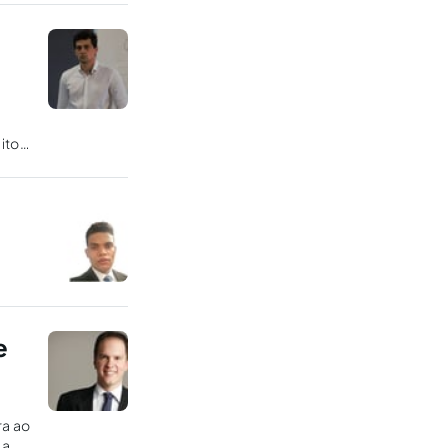
ito
e
ra ao
 a