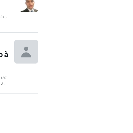
ados
o à
Traz
 a