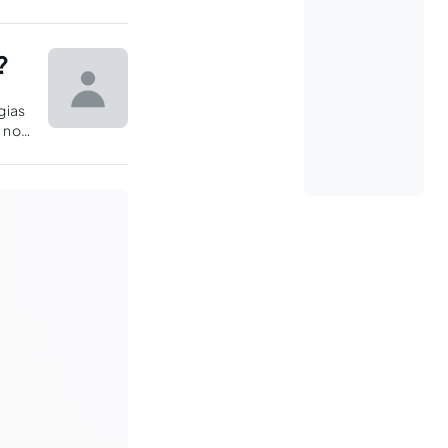
?
gias
 no