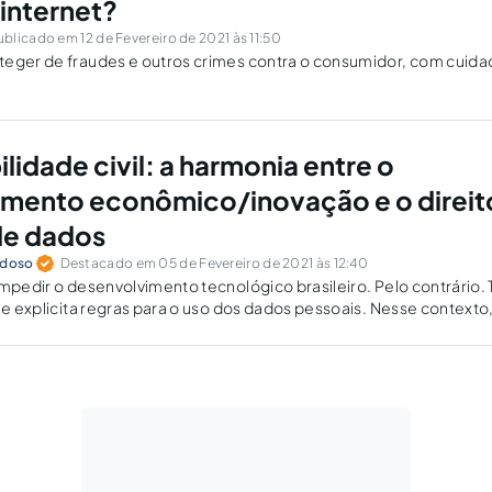
 internet?
ublicado em 12 de Fevereiro de 2021 às 11:50
teger de fraudes e outros crimes contra o consumidor, com cuid
idade civil: a harmonia entre o
mento econômico/inovação e o direit
de dados
rdoso
Destacado em 05 de Fevereiro de 2021 às 12:40
impedir o desenvolvimento tecnológico brasileiro. Pelo contrário. 
r e explicita regras para o uso dos dados pessoais. Nesse contexto,
vil pode exercer papel de equilíbrio entre tais interesses.