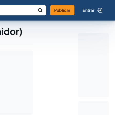
Publicar
Entrar
 IA
Buscar no Jus
idor)