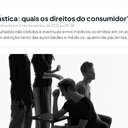
ástica: quais os direitos do consumidor
blicado em 21 de Setembro de 2021 às 09:28
ltados não obtidos e eventuais erros médicos ocorridos em cirur
m atenção tanto das autoridades e médicos, quanto de pacientes,
ireito do consumidor.