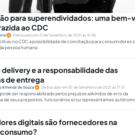
ção para superendividados: uma bem-
razida ao CDC
ntra
Destacado em 11 de Setembro de 2021 às 15:45
 instituiu no CDC a possibilidade de conciliação para consumidores
e da pessoa humana.
 delivery e a responsabilidade das
s de entrega
is Almeida de Souza
Destacado em 10 de Setembro de 2021 às 17:15
ode ser responsabilizado pelos prejuízos advindos de erro da
a de seus prepostos, funcionários e/ou representantes autônom
dores digitais são fornecedores na
e consumo?