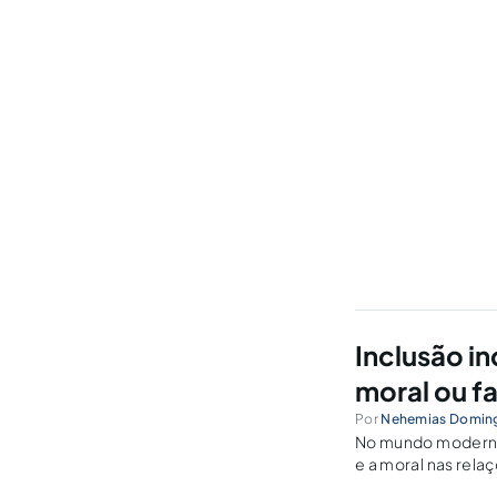
Inclusão i
moral ou f
Por
Nehemias Doming
No mundo moderno,
e a moral nas rela
frios e abstratos 