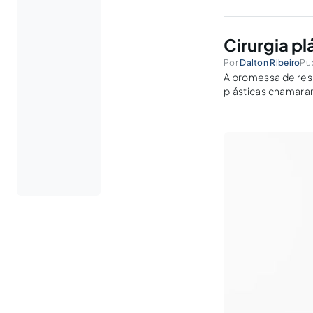
Cirurgia pl
Por
Dalton Ribeiro
Pu
A promessa de resu
plásticas chamara
que concerne ao d