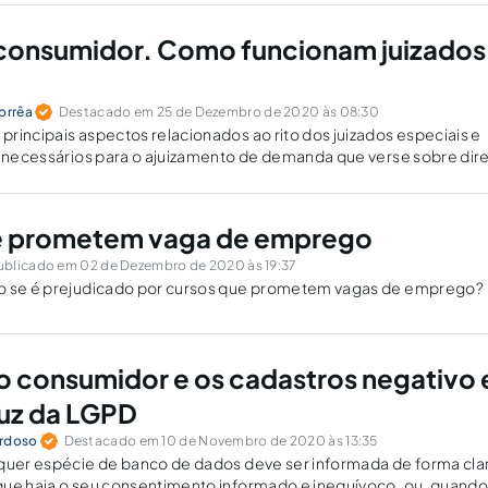
 consumidor. Como funcionam juizados
orrêa
Destacado em 25 de Dezembro de 2020 às 08:30
rincipais aspectos relacionados ao rito dos juizados especiais e
s necessários para o ajuizamento de demanda que verse sobre dire
e prometem vaga de emprego
ublicado em 02 de Dezembro de 2020 às 19:37
o se é prejudicado por cursos que prometem vagas de emprego?
do consumidor e os cadastros negativo 
luz da LGPD
ardoso
Destacado em 10 de Novembro de 2020 às 13:35
lquer espécie de banco de dados deve ser informada de forma cla
que haja o seu consentimento informado e inequívoco, ou, quando