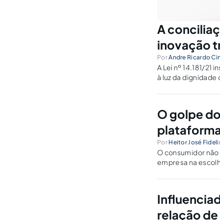
A concilia
inovação t
Por
Andre Ricardo Ci
A Lei nº 14.181/21
à luz da dignidad
O golpe do
plataforma
Por
Heitor José Fidel
O consumidor não p
empresa na escolh
Influencia
relação d