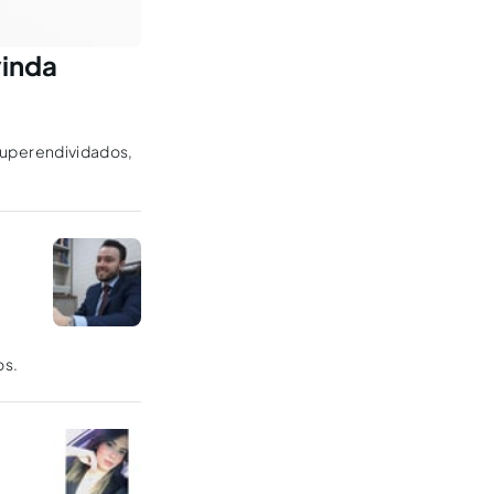
vinda
 superendividados,
os.