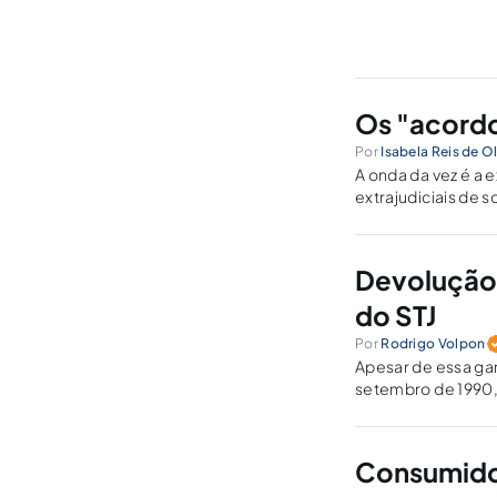
Os "acordo
Por
Isabela Reis de Ol
A onda da vez é a 
extrajudiciais de 
Devolução 
do STJ
Por
Rodrigo Volpon
Apesar de essa gar
setembro de 1990,
Consumido