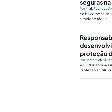
seguras na
Por
Mark Rodrigues
P
Saiba como se pro
simples e fáceis.
Responsabil
desenvolvi
proteção 
Por
Bárbara Alves Ca
A LGPD não visa a 
proteção ao titula
responsabilidade ci