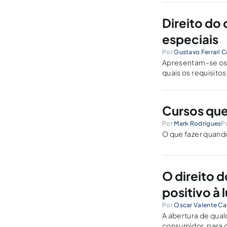
Direito do
especiais
Por
Gustavo Ferrari C
Apresentam-se os p
quais os requisito
do consumidor.
Cursos qu
Por
Mark Rodrigues
P
O que fazer quand
O direito 
positivo à 
Por
Oscar Valente C
A abertura de qua
consumidor, para 