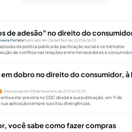
s de adesão" no direito do consumido
iveira Portela
Publicado em 06 de Maio de 2021 às 16:33
explosão da política pública de pacificação social e os métodos
solução de conflitos nas relações entre fornecedores e consumido
em dobro no direito do consumidor, à 
Destacado em 28 de Fevereiro de 2021 às 15:20
antia estar prevista no CDC desde a sua publicação, em 11 de
 sua aplicação sempre suscitou divergências.
r, você sabe como fazer compras