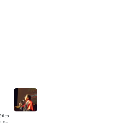
ética
 em