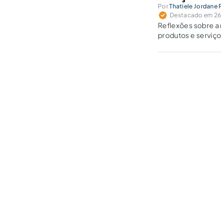
Por
Thatiele Jordane 
Destacado em 26 
Reflexões sobre a
produtos e serviços
na espécie, à luz