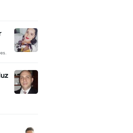
r
res.
luz