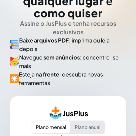
qualquer lugar
e
como quiser
Assine o JusPlus e tenha recursos
exclusivos
Baixe
arquivos PDF
: imprima ou leia
depois
Navegue
sem anúncios
: concentre-se
mais
Esteja
na frente
: descubra novas
ferramentas
JusPlus
Plano mensal
Plano anual