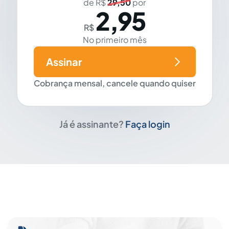
de R$
29,50
por
2,95
R$
No primeiro mês
Assinar
Cobrança mensal, cancele quando quiser
Já é assinante?
Faça login