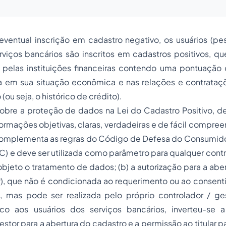
ventual inscrição em cadastro negativo, os usuários (pes
erviços bancários são inscritos em cadastros positivos, 
pelas instituições financeiras contendo uma pontuação
 em sua situação econômica e nas relações e contrataçõ
(ou seja, o histórico de crédito).
sobre a proteção de dados na Lei do Cadastro Positivo, d
rmações objetivas, claras, verdadeiras e de fácil compreens
omplementa as regras do Código de Defesa do Consumidor (
DC) e deve ser utilizada como parâmetro para qualquer cont
objeto o tratamento de dados; (b) a autorização para a abe
LCP), que não é condicionada ao requerimento ou ao consen
s, mas pode ser realizada pelo próprio controlador / ge
ico aos usuários dos serviços bancários, inverteu-se
stor para a abertura do cadastro e a permissão ao titular p