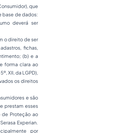
 Consumidor), que
e base de dados:
sumo deverá ser
 o direito de ser
dastros, fichas,
timento; (b) e a
e forma clara ao
º, XII, da LGPD),
vados os direitos
nsumidores e são
ue prestam esses
o de Proteção ao
 Serasa Experian.
cipalmente por