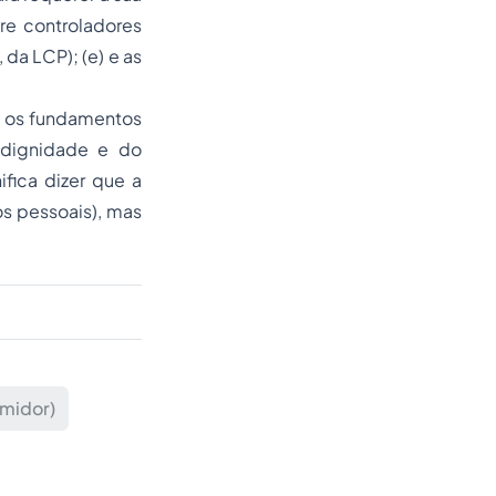
re controladores
I, da LCP); (e) e as
o os fundamentos
 dignidade e do
ifica dizer que a
s pessoais), mas
.
umidor)