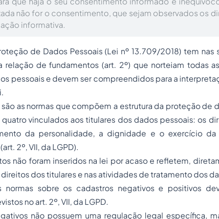
ara que haja o seu consentimento informado e inequívoco
izada não for o consentimento, que sejam observados os di
ação informativa.
Proteção de Dados Pessoais (Lei nº 13.709/2018) tem nas 
a relação de fundamentos (art. 2º) que norteiam todas a
os pessoais e devem ser compreendidos para a interpretaç
.
são as normas que compõem a estrutura da proteção de d
o quatro vinculados aos titulares dos dados pessoais: os di
imento da personalidade, a dignidade e o exercício d
art. 2º, VII, da LGPD).
s não foram inseridos na lei por acaso e refletem, direta
direitos dos titulares e nas atividades de tratamento dos 
s normas sobre os cadastros negativos e positivos de
stos no art. 2º, VII, da LGPD.
gativos não possuem uma regulação legal específica, m