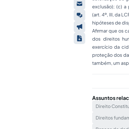
exclusão); (c) 
(art. 4º, III, da L
hipóteses de dis
Afirmar que os 
dos direitos h
exercício da cid
proteção dos da
também, um aspec
Assuntos rela
Direito Constit
Direitos fundam