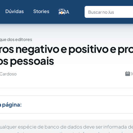
Dúvidas
Stories
IA
Fale com a
ue dos editores
os negativo e positivo e p
s pessoais
 Cardoso
1
a página:
qualquer espécie de banco de dados deve ser informada de