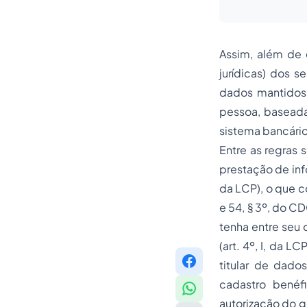
Assim, além de e
jurídicas) dos s
dados mantidos 
pessoa, baseada
sistema bancário 
Entre as regras 
prestação de info
da LCP), o que c
e 54, § 3º, do C
tenha entre seu 
(art. 4º, I, da 
titular de dado
cadastro benéf
autorização do ge