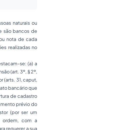
soas naturais ou
que são bancos de
 ou nota de cada
es realizadas no
estacam-se: (a) a
ão (art. 3º, § 2º,
arts. 31, caput,
rato bancário que
rtura de cadastro
timento prévio do
stor (por ser um
 a ordem, com a
ara requerer a sua