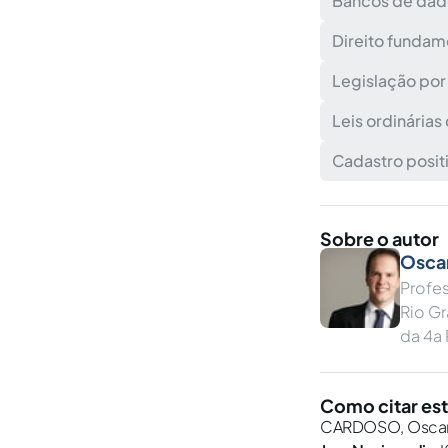
Bancos de dad
Direito fundam
Legislação por
Leis ordinárias
Cadastro posit
Sobre o autor
Osca
Profes
Rio G
da 4a 
Como citar est
CARDOSO, Oscar V