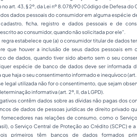
o art. 43, § 2º, da Lei nº 8.078/90 (Código de Defesa do
ão dos dados pessoais do consumidor em alguma espécie d
 cadastro, ficha, registro e dados pessoais e de con
scrito ao consumidor, quando não solicitada por ele”.
regra estabelece que (a) o consumidor titular de dados tem
e que houver a inclusão de seus dados pessoais em ca
nco de dados, quando tiver sido aberto sem o seu consen
lquer espécie de banco de dados deve ser informada d
 que haja o seu consentimento informado e inequívoco (art. 5
e legal utilizada não for o consentimento, que sejam obser
eterminação informativa (art. 2º, II, da LGPD).
gativos contêm dados sobre as dívidas não pagas dos co
cos de dados de pessoas jurídicas de direito privado q
s fornecedores nas relações de consumo, como o Serviç
sil), o Serviço Central de Proteção ao Crédito (SCPC) e a
ois primeiros têm bancos de dados formados prin