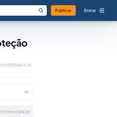
Publicar
Entrar
 IA
Buscar no Jus
roteção
0/11/2020 às 13:35
 forma clara ao