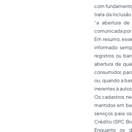
com fundamento n
trata da inclus
“a abertura de
comunicada por e
Em resumo, esse 
informado sempr
registros ou ba
abertura de qua
consumidor, para
ou, quando a bas
inerentes à autod
Os cadastros ne
mantidos em ban
serviços para o
Crédito (SPC Bra
Enquanto os d