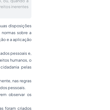
, ou, quando a
reitos inerentes
suas disposições
s normas sobre a
ão e a aplicação
ados pessoais e,
reitos humanos, o
a
cidadania
pelas
mente, nas regras
dados pessoais.
vem observar os
as foram criados