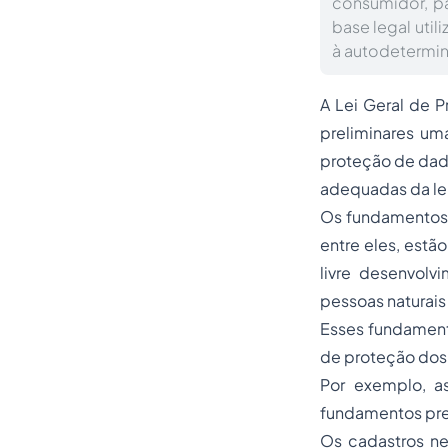
consumidor, p
base legal util
à autodetermin
A Lei Geral de 
preliminares um
proteção de dad
adequadas da lei
Os fundamentos 
entre eles, estã
livre desenvolv
pessoas naturais (
Esses fundamento
de proteção dos 
Por exemplo, a
fundamentos previ
Os cadastros ne