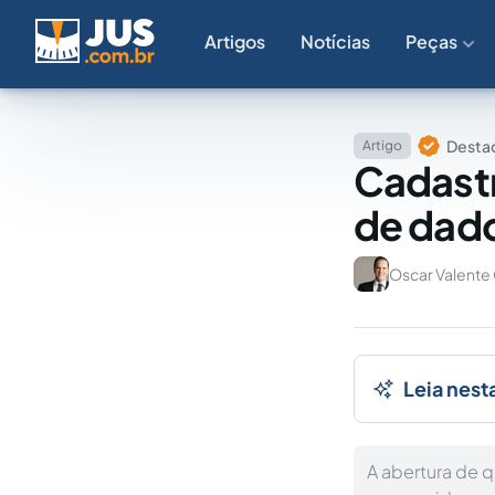
Artigos
Notícias
Peças
Destaq
Artigo
Cadastr
de dado
Oscar Valente
Leia nest
A abertura de 