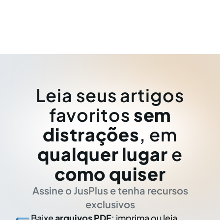
Leia seus artigos
favoritos
sem
distrações
, em
qualquer lugar
e
como quiser
Assine o JusPlus e tenha recursos
exclusivos
Baixe
arquivos PDF
: imprima ou leia