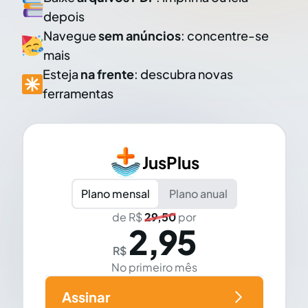
depois
Navegue
sem anúncios
: concentre-se
mais
Esteja
na frente
: descubra novas
ferramentas
JusPlus
Plano mensal
Plano anual
de R$
29,50
por
2,95
R$
No primeiro mês
Assinar