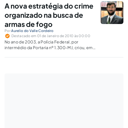
exclusiva do chefe do Poder Executivo tinha
A nova estratégia do crime
como objetivo, dar aplicabilidade imediata
de…
organizado na busca de
armas de fogo
Por
Aurelio do Valle Cordeiro
Destacado em 01 de Janeiro de 2010 às 00:00
No ano de 2003, a Polícia Federal, por
intermédio da Portaria nº 1.300-MJ, criou, em
sua estrutura, unidades específicas para
prevenir e reprimir o tráfico ilícito de armas de
fogo no país, atendendo ao "Protocolo contra
a fabricação e o…