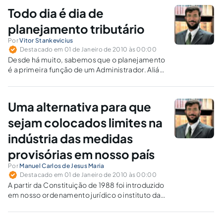
governabilidade e o Poder Judiciário?
Todo dia é dia de
planejamento tributário
Por
Vitor Stankevicius
Destacado em 01 de Janeiro de 2010 às 00:00
Desde há muito, sabemos que o planejamento
é a primeira função de um Administrador. Aliás,
por completo, são quatro as funções
desempenhadas por este para a boa
condução dos cada vez mais complexos
Uma alternativa para que
negócios empresariais. São elas: a)-
Planejamento: determinar…
sejam colocados limites na
indústria das medidas
provisórias em nosso país
Por
Manuel Carlos de Jesus Maria
Destacado em 01 de Janeiro de 2010 às 00:00
A partir da Constituição de 1988 foi introduzido
em nosso ordenamento jurídico o instituto da
Medida Provisória, um substituto do antigo
Decreto lei. Tal medida, de competência