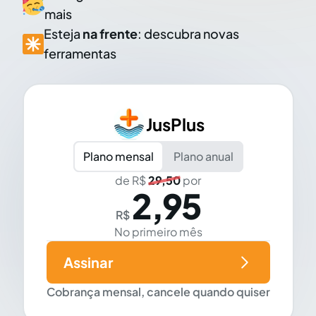
mais
Esteja
na frente
: descubra novas
ferramentas
JusPlus
Plano mensal
Plano anual
de R$
29,50
por
2,95
R$
No primeiro mês
Assinar
Cobrança mensal, cancele quando quiser