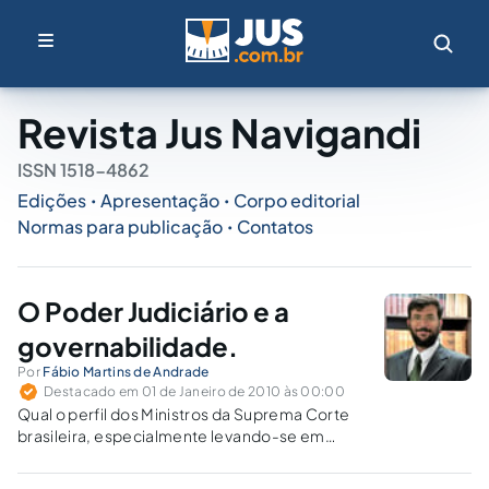
Revista Jus Navigandi
ISSN 1518-4862
Edições
Apresentação
Corpo editorial
•
•
Normas para publicação
Contatos
•
O Poder Judiciário e a
governabilidade.
Por
Fábio Martins de Andrade
Destacado em 01 de Janeiro de 2010 às 00:00
Qual o perfil dos Ministros da Suprema Corte
brasileira, especialmente levando-se em
consideração as respectivas orientações
adotadas em torno da relação entre a