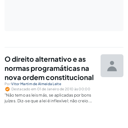
O direito alternativo e as
normas programáticas na
nova ordem constitucional
Por
Vitor Martim de Almeida Leite
Destacado em 01 de Janeiro de 2010 às 00:00
"Não temo as leis más, se aplicadas por bons
juízes. Diz-se que a lei é inflexível; não creio.
Em todo texto há uma solicitação. A lei é
morta; o magistrado é vivo. Nisto está a grande
vantagem dele sobre ela."…