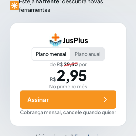
Esteja
na frente
: descubra novas
ferramentas
JusPlus
Plano mensal
Plano anual
de R$
29,50
por
2,95
R$
No primeiro mês
Assinar
Cobrança mensal, cancele quando quiser