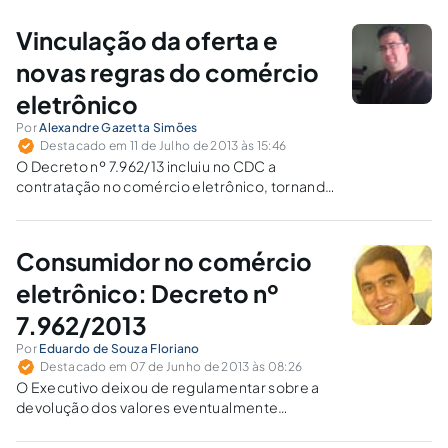
pequeno empreendedor.
Vinculação da oferta e
novas regras do comércio
eletrônico
Por
Alexandre Gazetta Simões
Destacado em 11 de Julho de 2013 às 15:46
O Decreto nº 7.962/13 incluiu no CDC a
contratação no comércio eletrônico, tornando
executável a obrigatoriedade do
cumprimento da publicidade veiculada nos
sites de vendas de produtos e serviços.
Consumidor no comércio
eletrônico: Decreto nº
7.962/2013
Por
Eduardo de Souza Floriano
Destacado em 07 de Junho de 2013 às 08:26
O Executivo deixou de regulamentar sobre a
devolução dos valores eventualmente
adiantados pelo consumidor, na hipótese de
não observância da quantidade mínima de