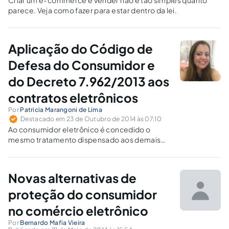
Criar um e-commerce e vender não é tão simples quanto
parece. Veja como fazer para estar dentro da lei.
Aplicação do Código de
Defesa do Consumidor e
do Decreto 7.962/2013 aos
contratos eletrônicos
Por
Patricia Marangoni de Lima
Destacado em 23 de Outubro de 2014 às 07:10
Ao consumidor eletrônico é concedido o
mesmo tratamento dispensado aos demais
consumidores, a saber: de interpretação
favorável e de cumprimento integral do
contrato.
Novas alternativas de
proteção do consumidor
no comércio eletrônico
Por
Bernardo Mafia Vieira