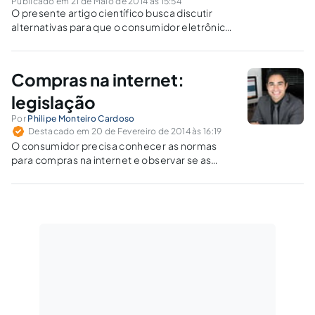
Publicado em 21 de Maio de 2014 às 15:54
O presente artigo científico busca discutir
alternativas para que o consumidor eletrônico
esteja protegido de todos os riscos que o
comércio eletrônico possa apresentar.
Compras na internet:
legislação
Por
Philipe Monteiro Cardoso
Destacado em 20 de Fevereiro de 2014 às 16:19
O consumidor precisa conhecer as normas
para compras na internet e observar se as
empresas estão cumprindo com as novas
determinações.