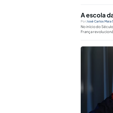
A escola d
Por
José Carlos Maia S
No início do Século
França revolucionária. Naquele período, após várias trocas de gov
Francês, provocou