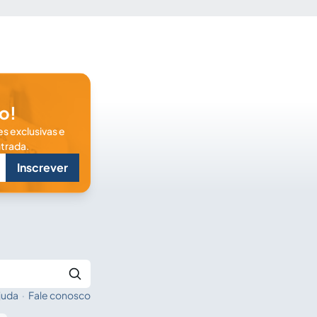
o!
s exclusivas e
trada.
Inscrever
juda
·
Fale conosco
Buscar no Jus