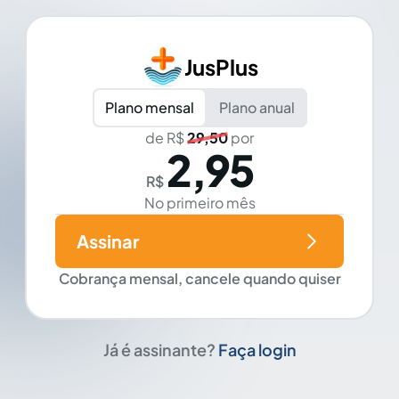
JusPlus
Plano mensal
Plano anual
de R$
29,50
por
2,95
R$
No primeiro mês
Assinar
Cobrança mensal, cancele quando quiser
Já é assinante?
Faça login