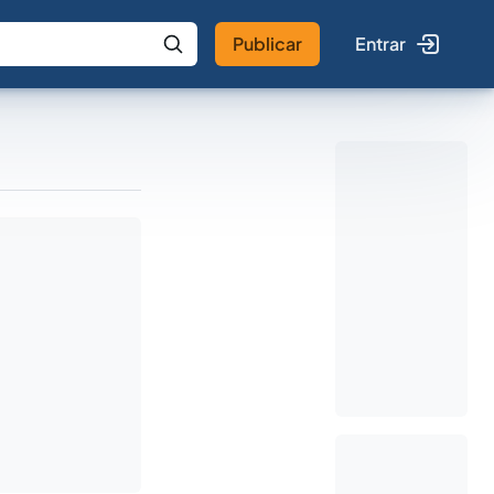
Publicar
Entrar
 IA
Buscar no Jus