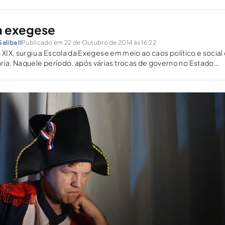
a exegese
aliba II
Publicado em 22 de Outubro de 2014 às 16:22
 XIX, surgiu a Escola da Exegese em meio ao caos político e social
erno no Estado
 grande desordem jurídica no país.