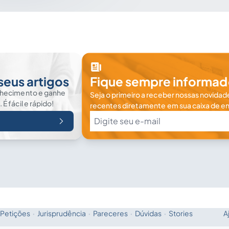
seus artigos
Fique sempre informad
nhecimento e ganhe
Seja o primeiro a receber nossas novidade
 fácil e rápido!
recentes diretamente em sua caixa de en
Petições
·
Jurisprudência
·
Pareceres
·
Dúvidas
·
Stories
A
Fale com a IA