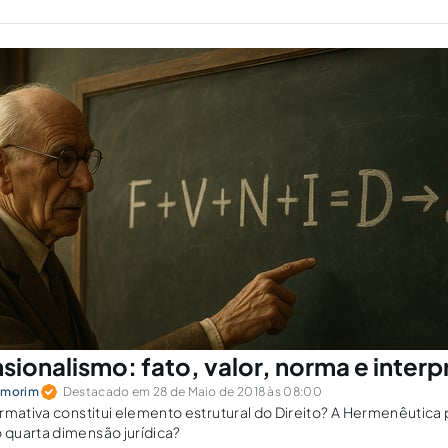
sionalismo: fato, valor, norma e inter
Amorim
Destacado em 28 de Maio de 2018 às 08:00
rmativa constitui elemento estrutural do Direito? A Hermenêutica
quarta dimensão jurídica?