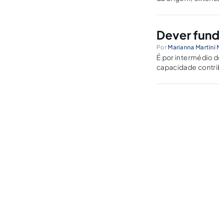
tributária, capacid
Dever fund
Por
Marianna Martini 
É por intermédio d
capacidade contribu
proporcionalmente,
população desfav