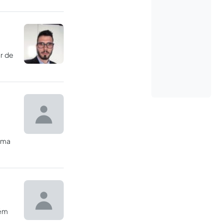
r de
orma
lém