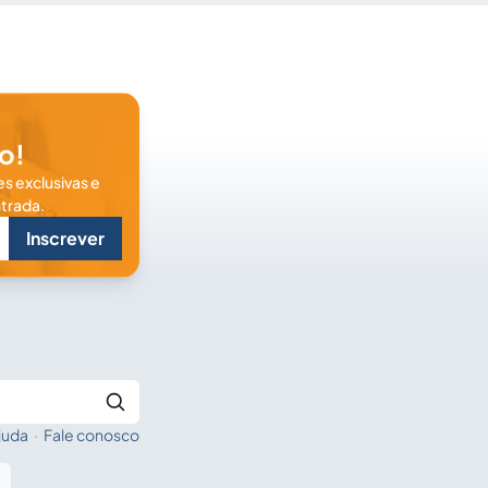
o!
s exclusivas e
trada.
Inscrever
juda
·
Fale conosco
Buscar no Jus