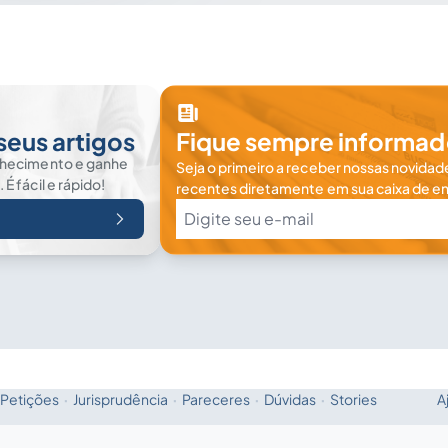
seus artigos
Fique sempre informad
nhecimento e ganhe
Seja o primeiro a receber nossas novidade
 fácil e rápido!
recentes diretamente em sua caixa de en
Petições
·
Jurisprudência
·
Pareceres
·
Dúvidas
·
Stories
A
Fale com a IA