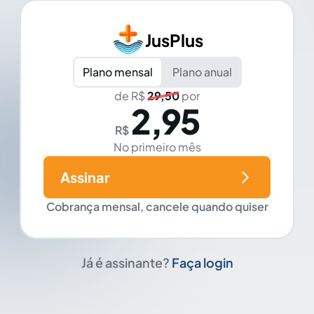
JusPlus
Plano mensal
Plano anual
de R$
29,50
por
2,95
R$
No primeiro mês
Assinar
Cobrança mensal, cancele quando quiser
Já é assinante?
Faça login