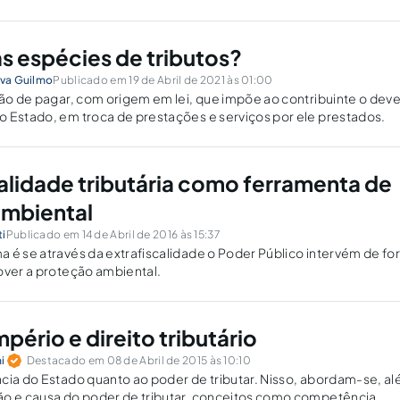
as espécies de tributos?
lva Guilmo
Publicado em 19 de Abril de 2021 às 01:00
ção de pagar, com origem em lei, que impõe ao contribuinte o deve
 Estado, em troca de prestações e serviços por ele prestados.
calidade tributária como ferramenta de
ambiental
ti
Publicado em 14 de Abril de 2016 às 15:37
 é se através da extrafiscalidade o Poder Público intervém de f
over a proteção ambiental.
pério e direito tributário
i
Destacado em 08 de Abril de 2015 às 10:10
cia do Estado quanto ao poder de tributar. Nisso, abordam-se, a
ão e causa do poder de tributar, conceitos como competência