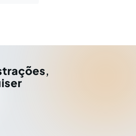
strações
,
iser