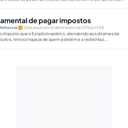
ade contributiva ativa e soberania interna.
amental de pagar impostos
Motta Loss
Destacado em 25 de Fevereiro de 2015 às 13:58
o imposto que o Estado brasileiro, atendendo aos ditames da
tiva, retira a riqueza de quem a detém e a redistribui,
 por meio das prestações estatais negativas ou positivas, à
orecida economicamente.