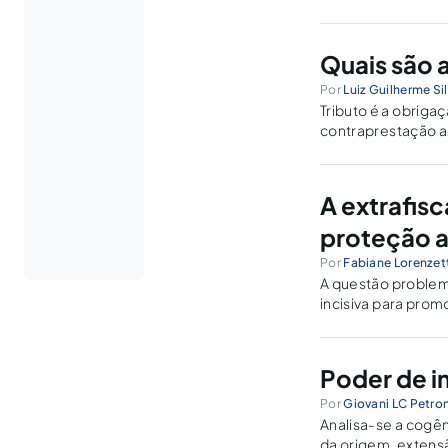
Quais são 
Por
Luiz Guilherme Si
Tributo é a obriga
contraprestação ao
A extrafis
proteção 
Por
Fabiane Lorenzet
A questão problema
incisiva para prom
Poder de im
Por
Giovani LC Petron
Analisa-se a cogên
da origem, extens