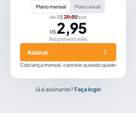
Plano mensal
Plano anual
de R$
29,50
por
2,95
R$
No primeiro mês
Assinar
Cobrança mensal, cancele quando quiser
Já é assinante?
Faça login