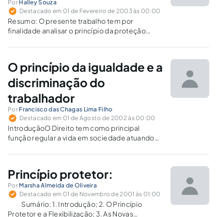
Por
Halley Souza
Destacado em 01 de Fevereiro de 2003 às 00:00
Resumo: O presente trabalho tem por
finalidade analisar o princípio da proteção
como elemento de constituição do Direito do
Trabalho. O estudo demonstra os
fundamentos jurídicos sobre os princípios do
O princípio da igualdade e a
direito; delimitando o princípio especial da
proteção. São mencionados todos...
discriminação do
trabalhador
Por
Francisco das Chagas Lima Filho
Destacado em 01 de Agosto de 2002 às 00:00
IntroduçãoO Direito tem como principal
função regular a vida em sociedade atuando
de duas formas: positivamente quando produz
regras que imputam vantagens ou direitos em
favor de seus titulares, e negativamente
Princípio protetor:
através de normas que possam inviabilizar
práticas ou condutas...
Por
Marsha Almeida de Oliveira
Destacado em 01 de Novembro de 2001 às 01:00
Sumário: 1. Introdução; 2. O Princípio
Protetor e a Flexibilização; 3. As Novas