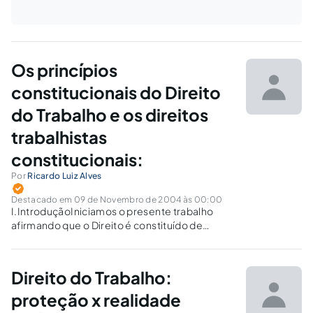
Os princípios
constitucionais do Direito
do Trabalho e os direitos
trabalhistas
constitucionais:
Por
Ricardo Luiz Alves
Destacado em 09 de Novembro de 2004 às 00:00
I.IntroduçãoIniciamos o presente trabalho
afirmando que o Direito é constituído de
princípios e normas jurídicas. Tal constatação,
aparentemente óbvia, é, no dia-a-dia
profissional dos operadores do Direito, muitas
Direito do Trabalho:
vezes desconsiderada. De fato, na esteira do
magistério do emérito jurista uruguaio…
proteção x realidade