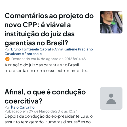
Comentários ao projeto do
novo CPP: é viável a
instituição do juiz das
garantias no Brasil?
Por
Bruno Fontenele Cabral
e
Anny Karliene Praciano
Cavalcante Fontenele
Destacado em 16 de Agosto de 2016 às 14:48
A criação do juiz das garantias no Brasil
representa um retrocesso extremamente
oneroso para o país e de questionável
necessidade, especialmente em tempos de
ajuste fiscal e da necessidade premente de
Afinal, o que é condução
redução dos gastos da União e dos estados.
coercitiva?
Por
Ítalo Carvalho
Publicado em 09 de Março de 2016 às 10:24
Depois da condução do ex-presidente Lula, o
assunto tem gerado inúmeras discussões no