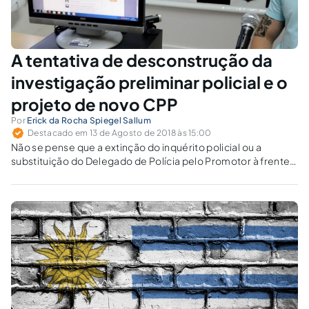
A tentativa de desconstrução da
investigação preliminar policial e o
projeto de novo CPP
Por
Erick da Rocha Spiegel Sallum
Destacado em 13 de Agosto de 2018 às 15:00
Não se pense que a extinção do inquérito policial ou a
substituição do Delegado de Polícia pelo Promotor à frente
da investigação irá gerar qualquer ganho de eficiência. O
único resultado dessa reforma será ainda mais ruído no fluxo
de trabalho entre Polícia Judiciária e Ministério Público.