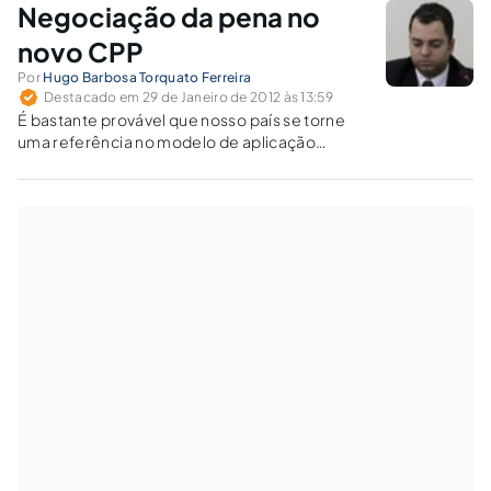
Negociação da pena no
novo CPP
Por
Hugo Barbosa Torquato Ferreira
Destacado em 29 de Janeiro de 2012 às 13:59
É bastante provável que nosso país se torne
uma referência no modelo de aplicação
imediata de pena, instituto inspirado no plea
bargain, utilizado nos Estados Unidos desde o
século XIX.