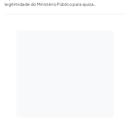
legitimidade do Ministério Público para ajuizar
a ação de revisão criminal em benefício do réu.
São trabalhadas as correntes de pensamento
existentes ante a omissão do art. 623 do
Código de Processo penal.