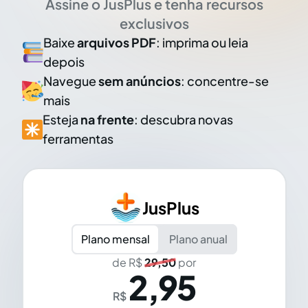
Assine o JusPlus e tenha recursos
exclusivos
Baixe
arquivos PDF
: imprima ou leia
depois
Navegue
sem anúncios
: concentre-se
mais
Esteja
na frente
: descubra novas
ferramentas
JusPlus
Plano mensal
Plano anual
de R$
29,50
por
2,95
R$