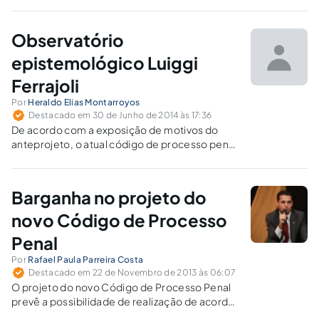
país. Este artigo visa esclarecer as dúvidas da
população sobre a medida prevista no Código
de Processo Penal Brasileiro.
Observatório
epistemológico Luiggi
Ferrajoli
Por
Heraldo Elias Montarroyos
Destacado em 30 de Junho de 2014 às 17:36
De acordo com a exposição de motivos do
anteprojeto, o atual código de processo penal
elenca uma série de garantias que são
efetivadas a partir da “caridade ou bom
humor” do Estado, ao passo que na
Barganha no projeto do
Constituição Federal de 1988,
diferentemente, a garantia dos direitos
novo Código de Processo
fundamentais é uma obrigação incondicional
Penal
do Estado.
Por
Rafael Paula Parreira Costa
Destacado em 22 de Novembro de 2013 às 06:07
O projeto do novo Código de Processo Penal
prevê a possibilidade de realização de acordo
entre acusado e Ministério Público para