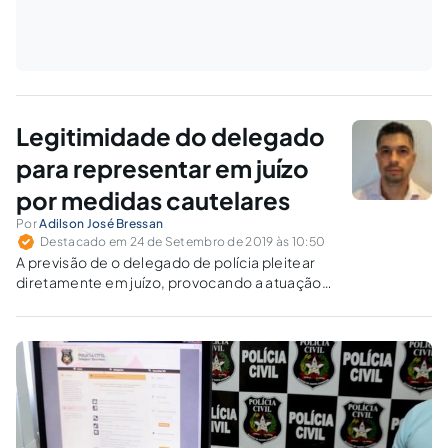
Legitimidade do delegado
para representar em juízo
por medidas cautelares
Por
Adilson José Bressan
Destacado em 24 de Setembro de 2019 às 10:50
A previsão de o delegado de polícia pleitear
diretamente em juízo, provocando a atuação
judicial, foi mantida na proposta de reforma do
Código de Processo Penal. O assunto é
controvertido.