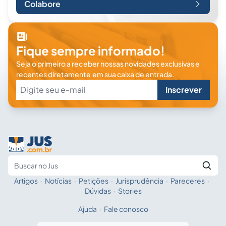
Colabore
Fique sempre informado!
Seja o primeiro a receber nossas novidades exclusivas e
recentes diretamente em sua caixa de entrada.
Inscrever
Artigos
·
Notícias
·
Petições
·
Jurisprudência
·
Pareceres
·
Fale com a IA
Buscar no Jus
Dúvidas
·
Stories
Ajuda
·
Fale conosco