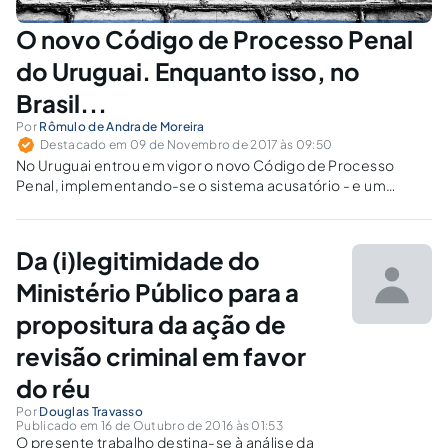
O novo Código de Processo Penal
do Uruguai. Enquanto isso, no
Brasil...
Por
Rômulo de Andrade Moreira
Destacado em 09 de Novembro de 2017 às 09:50
No Uruguai entrou em vigor o novo Código de Processo
Penal, implementando-se o sistema acusatório - e um
modelo adversarial, obviamente -, somando-se a outros
países do nosso continente no movimento de
democratização da justiça criminal.
Da (i)legitimidade do
Ministério Público para a
propositura da ação de
revisão criminal em favor
do réu
Por
Douglas Travasso
Publicado em 16 de Outubro de 2016 às 01:53
O presente trabalho destina-se à análise da