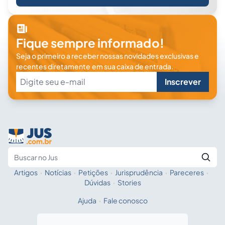
Fique sempre informado!
Seja o primeiro a receber nossas novidades exclusivas e
recentes diretamente em sua caixa de entrada.
Inscrever
Artigos
·
Notícias
·
Petições
·
Jurisprudência
·
Pareceres
·
Fale com a IA
Buscar no Jus
Dúvidas
·
Stories
Ajuda
·
Fale conosco