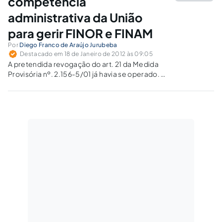
competência
administrativa da União
para gerir FINOR e FINAM
Por
Diego Franco de Araújo Jurubeba
Destacado em 18 de Janeiro de 2012 às 09:05
A pretendida revogação do art. 21 da Medida
Provisória nº. 2.156-5/01 já havia se operado. A
competência para administrar os projetos
relativos ao Fundo de Investimentos do
Nordeste e ao Fundo de Investimentos da
Amazônia é do Ministério da Integração
Nacional.