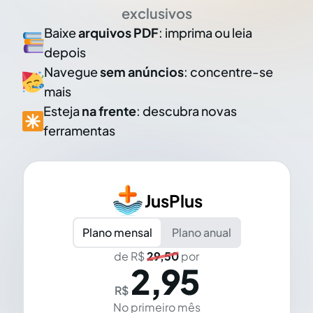
exclusivos
Baixe
arquivos PDF
: imprima ou leia
depois
Navegue
sem anúncios
: concentre-se
mais
Esteja
na frente
: descubra novas
ferramentas
JusPlus
Plano mensal
Plano anual
de R$
29,50
por
2,95
R$
No primeiro mês