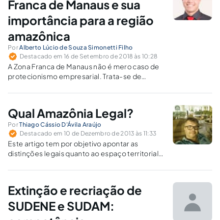
são fatores que contribuem para a
Franca de Manaus e sua
persistência da precarização do trabalho.
importância para a região
amazônica
Por
Alberto Lúcio de Souza Simonetti Filho
Destacado em 16 de Setembro de 2018 às 10:28
A Zona Franca de Manaus não é mero caso de
protecionismo empresarial. Trata-se de
mecanismo constitucional efetivo para
combater as desigualdades socioeconômicas
entre a região amazônica e as demais regiões
Qual Amazônia Legal?
do país.
Por
Thiago Cássio D'Ávila Araújo
Destacado em 10 de Dezembro de 2013 às 11:33
Este artigo tem por objetivo apontar as
distinções legais quanto ao espaço territorial
abrangido pela “Amazônia Legal como
categoria jurídica de sustentabilidade
ambiental” e pela “Amazônia Legal como
Extinção e recriação de
categoria jurídica de desenvolvimento
socioeconômico”.
SUDENE e SUDAM: