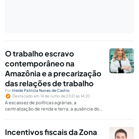
O trabalho escravo
contemporâneo na
Amazônia e a precarização
das relações de trabalho
Por
Heide Patricia Nunes de Castro
Destacado em 14 de Julho de 2021 às 14:20
A escassez de políticas agrárias, a
centralização de renda e terra, a ausência do
exercício da função social da propriedade, a
falta de alternativas de renda para as pessoas,
e a vulnerabilidade social dos trabalhadores
Incentivos fiscais da Zona
em razão da pobreza e da baixa escolaridade