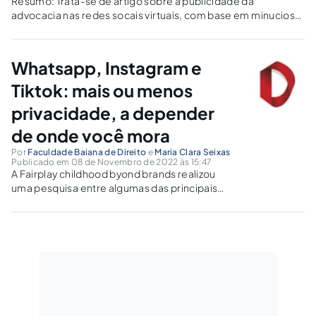
Resumo: Trata-se de artigo sobre a publicidade da
advocacia nas redes socais virtuais, com base em minuciosa
pesquisa da legislação da Ordem dos Advogados do Brasil,
doutrina e jurisprudência do Conselho Federal da OAB
(CFOAB) e do Tribunal de Ética...
Whatsapp, Instagram e
Tiktok: mais ou menos
privacidade, a depender
de onde você mora
Por
Faculdade Baiana de Direito
e
Maria Clara Seixas
Publicado em 08 de Novembro de 2022 às 15:47
A Fairplay childhood byond brands realizou
uma pesquisa entre algumas das principais
plataformas utilizadas por crianças e
adolescentes no mundo Whatsapp, Instagram
e Tiktok e identificou um design de
privacidade discriminatório a depender do
país em que o menor de...