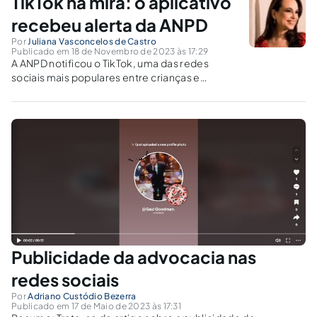
TikTok na mira: o aplicativo
recebeu alerta da ANPD
Por
Juliana Vasconcelos de Castro
Publicado em 18 de Novembro de 2023 às 17:29
A ANPD notificou o TikTok, uma das redes
sociais mais populares entre crianças e
adolescentes, a respeito da sua Política de
Privacidade. O alerta é sobre a possibilidade
de suspensão dos serviços se a plataforma
digital desrespeitar as regras para...
Publicidade da advocacia nas
redes sociais
Por
Adriano Custódio Bezerra
Publicado em 17 de Maio de 2023 às 17:31