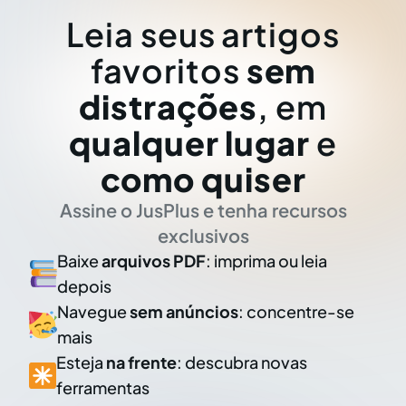
Leia seus artigos
favoritos
sem
distrações
, em
qualquer lugar
e
como quiser
Assine o JusPlus e tenha recursos
exclusivos
Baixe
arquivos PDF
: imprima ou leia
depois
Navegue
sem anúncios
: concentre-se
mais
Esteja
na frente
: descubra novas
ferramentas