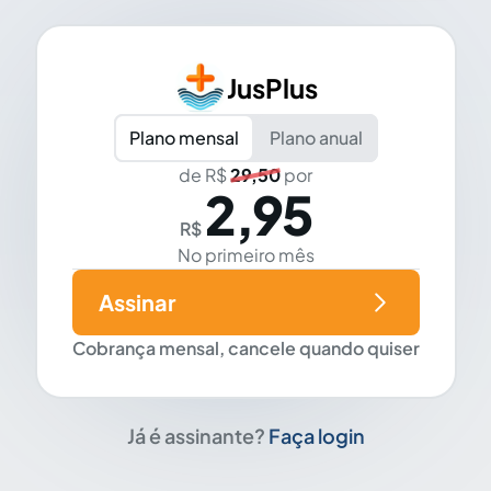
JusPlus
Plano mensal
Plano anual
de R$
29,50
por
2,95
R$
No primeiro mês
Assinar
Cobrança mensal, cancele quando quiser
Já é assinante?
Faça login