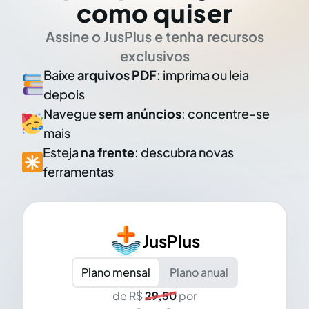
como quiser
Assine o JusPlus e tenha recursos
exclusivos
Baixe
arquivos PDF
: imprima ou leia
depois
Navegue
sem anúncios
: concentre-se
mais
Esteja
na frente
: descubra novas
ferramentas
JusPlus
Plano mensal
Plano anual
de R$
29,50
por