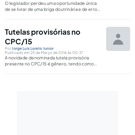
O legislador perdeu uma oportunidade única
de se livrar de uma briga doutrinária e de erros
forenses, como acontecia com a medida para
exclusão do protesto. Ainda é necessária a
distinção entre tutela cautelar e antecipada?
Tutelas provisórias no
CPC/15
Por
Jorge Luis Loreto Junior
Publicado em 25 de Março de 2016 às 00:37
A novidade denominada tutela provisória
presente no CPC/15 é gênero, tendo como
espécies as tutelas de urgência e evidência. O
presente estudo visa esclarecer de forma
simples e objetiva a temática aqui proposta.