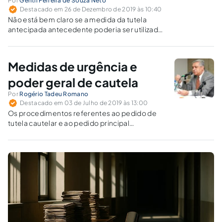
Por
Gentil Ferreira de Souza Neto
Destacado em 26 de Dezembro de 2019 às 10:40
Não está bem claro se a medida da tutela
antecipada antecedente poderia ser utilizada
pela fazenda pública, ou em desfavor dela. A
jurisprudência nos mostrará o melhor caminho
a seguir.
Medidas de urgência e
poder geral de cautela
Por
Rogério Tadeu Romano
Destacado em 03 de Julho de 2019 às 13:00
Os procedimentos referentes ao pedido de
tutela cautelar e ao pedido principal
continuam autônomos e interdependentes no
CPC/2015.