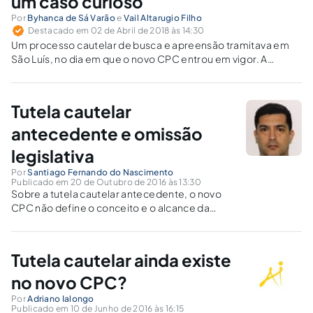
um caso curioso
Por
Byhanca de Sá Varão
e
Vail Altarugio Filho
Destacado em 02 de Abril de 2018 às 14:30
Um processo cautelar de busca e apreensão tramitava em
São Luís, no dia em que o novo CPC entrou em vigor. A
juntada do mandado de busca e apreensão foi o último ato
praticado no processo, e foi devidamente cumprido pelo
oficial de justiça. Saiba um pouco mais sobre o caso e
Tutela cautelar
entenda o que o NCPC trouxe de novidade neste aspecto.
antecedente e omissão
legislativa
Por
Santiago Fernando do Nascimento
Publicado em 20 de Outubro de 2016 às 13:30
Sobre a tutela cautelar antecedente, o novo
CPC não define o conceito e o alcance da
expressão "efetivada", constante no art. 308,
além de não estabelecer claramente o
procedimento sobre o pedido principal
Tutela cautelar ainda existe
quando não é concedida a tutela requerida.
no novo CPC?
Por
Adriano Ialongo
Publicado em 10 de Junho de 2016 às 16:15