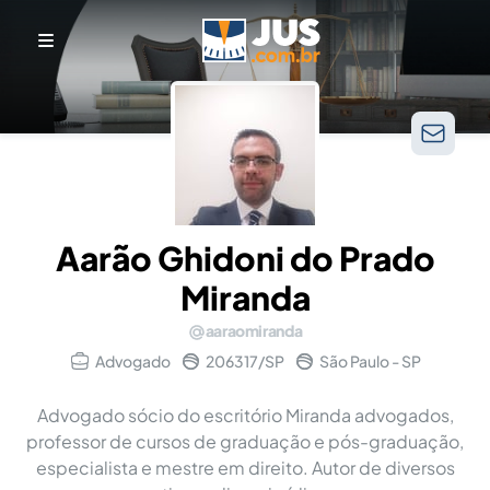
Aarão Ghidoni do Prado
Miranda
aaraomiranda
Advogado
206317/SP
São Paulo - SP
Advogado sócio do escritório Miranda advogados,
professor de cursos de graduação e pós-graduação,
especialista e mestre em direito. Autor de diversos