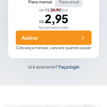
Plano mensal
Plano anual
de R$
29,50
por
2,95
R$
No primeiro mês
Assinar
Cobrança mensal, cancele quando quiser
Já é assinante?
Faça login