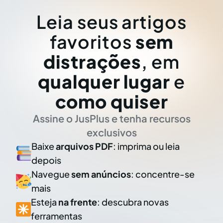
Leia seus artigos
favoritos
sem
distrações
, em
qualquer lugar
e
como quiser
Assine o JusPlus e tenha recursos
exclusivos
Baixe
arquivos PDF
: imprima ou leia
depois
Navegue
sem anúncios
: concentre-se
mais
Esteja
na frente
: descubra novas
ferramentas