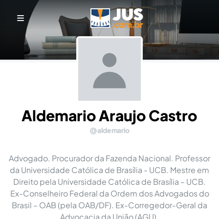
Aldemario Araujo Castro
aldemario
Advogado. Procurador da Fazenda Nacional. Professor
da Universidade Católica de Brasília - UCB. Mestre em
Direito pela Universidade Católica de Brasília – UCB.
Ex-Conselheiro Federal da Ordem dos Advogados do
Brasil – OAB (pela OAB/DF). Ex-Corregedor-Geral da
Advocacia da União (AGU).