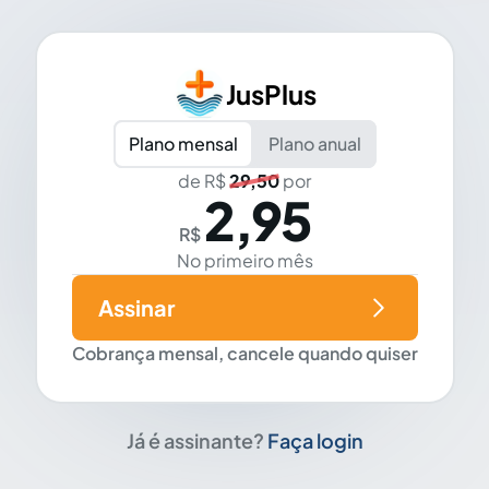
JusPlus
Plano mensal
Plano anual
de R$
29,50
por
2,95
R$
No primeiro mês
Assinar
Cobrança mensal, cancele quando quiser
Já é assinante?
Faça login