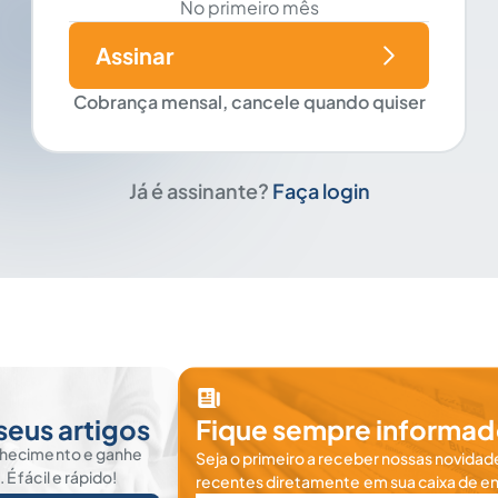
No primeiro mês
Assinar
Cobrança mensal, cancele quando quiser
Já é assinante?
Faça login
seus artigos
Fique sempre informad
nhecimento e ganhe
Seja o primeiro a receber nossas novidade
 fácil e rápido!
recentes diretamente em sua caixa de en