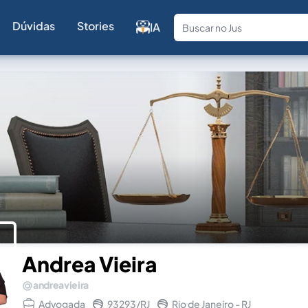
Dúvidas
Stories
IA
Fale com a
Andrea Vieira
andreavieira
Advogada
93293/RJ
Rio de Janeiro - RJ