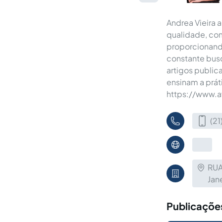
Andrea Vieira a
qualidade, co
proporcionando
constante busc
artigos public
ensinam a prát
https://www.a
(2
RUA
Jan
Publicações