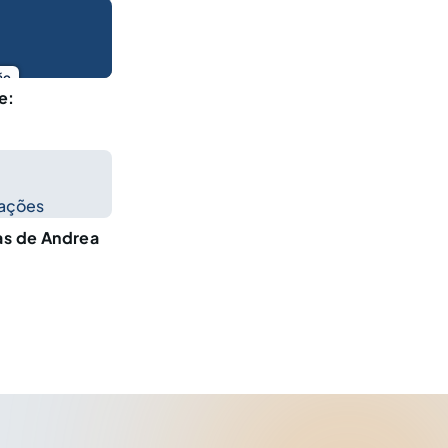
ão
e:
cações
as de Andrea