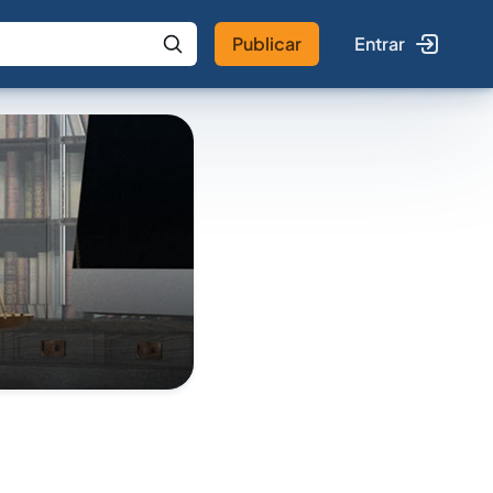
Publicar
Entrar
 IA
Buscar no Jus