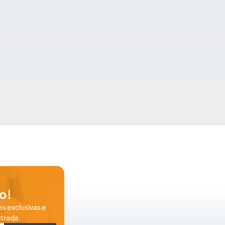
o!
s exclusivas e
trada.