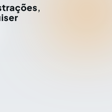
strações
,
iser