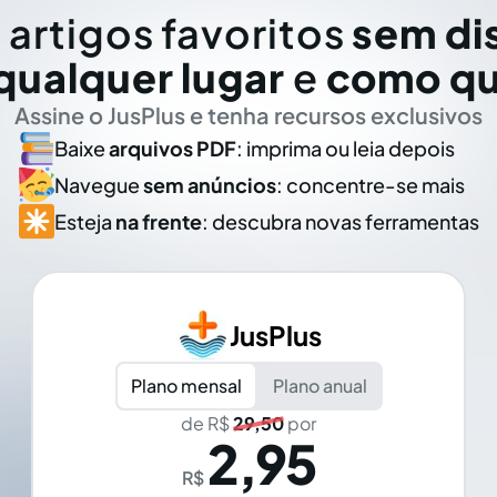
 artigos favoritos
sem di
qualquer lugar
e
como qu
Assine o JusPlus e tenha recursos exclusivos
Baixe
arquivos PDF
: imprima ou leia depois
Navegue
sem anúncios
: concentre-se mais
Esteja
na frente
: descubra novas ferramentas
JusPlus
Plano mensal
Plano anual
de R$
29,50
por
2,95
R$