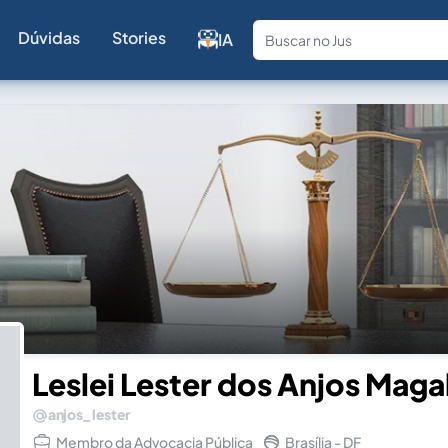
Dúvidas
Stories
IA
Fale com a
Leslei Lester dos Anjos Maga
anjos_lester
Membro da Advocacia Pública
Brasília - DF