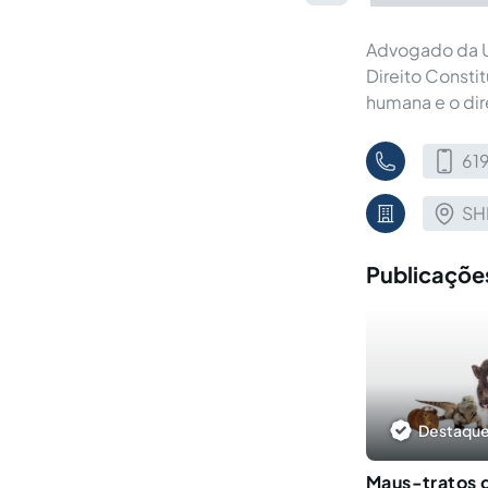
Advogado da Un
Direito Constit
humana e o dire
61
SHI
Publicações
Destaque
Maus-tratos d