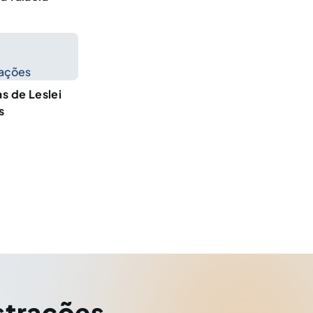
cações
as de Leslei
s
strações
,