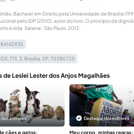
ião, Bacharel em Direito pela Universidade de Brasília (19
ucional pelo IDP (2010), autor do livro: O princípio da dign
ito à vida. Saraiva : São Paulo, 2012.
984142935
GS, 713, 3, Brasília, DF, 70380725
 de Leslei Lester dos Anjos Magalhães
 dos editores
Destaque dos editores
e cães e gatos:
Meu corpo, minhas regras: 