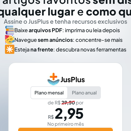
qualquer lugar
e
como qu
Assine o JusPlus e tenha recursos exclusivos
Baixe
arquivos PDF
: imprima ou leia depois
Navegue
sem anúncios
: concentre-se mais
Esteja
na frente
: descubra novas ferramentas
JusPlus
Plano mensal
Plano anual
de R$
29,50
por
2,95
R$
No primeiro mês