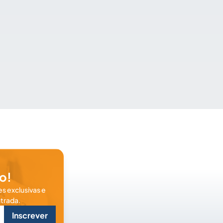
o!
s exclusivas e
trada.
Inscrever