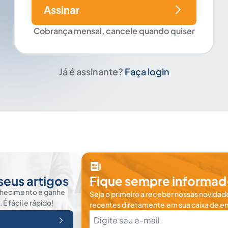
Assinar
Cobrança mensal, cancele quando quiser
Já é assinante?
Faça login
seus artigos
Fique sempre informad
nhecimento e ganhe
Seja o primeiro a receber nossas novidade
 fácil e rápido!
recentes diretamente em sua caixa de en