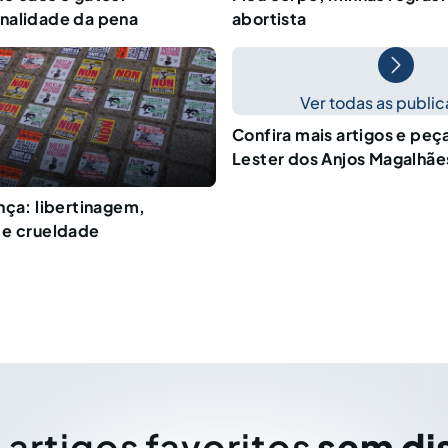
nalidade da pena
abortista
Ver todas as publi
Confira mais artigos e peç
Lester dos Anjos Magalhãe
nça: libertinagem,
 e crueldade
 artigos favoritos
sem di