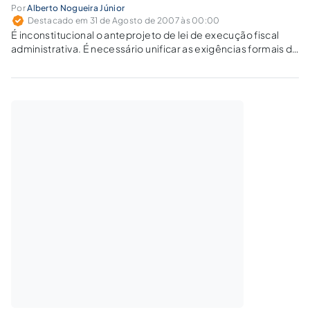
Por
Alberto Nogueira Júnior
Destacado em 31 de Agosto de 2007 às 00:00
É inconstitucional o anteprojeto de lei de execução fiscal
administrativa. É necessário unificar as exigências formais de
suspensão da exigibilidade do crédito tributário nas esferas
administrativa e judicial.