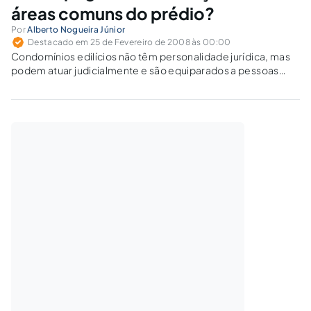
áreas comuns do prédio?
Por
Alberto Nogueira Júnior
Destacado em 25 de Fevereiro de 2008 às 00:00
Condomínios edilícios não têm personalidade jurídica, mas
podem atuar judicialmente e são equiparados a pessoas
jurídicas para fins fiscais e trabalhistas. O Ato SRF nº 02/2007
é ilegal ao atribuir renda e responsabilidade tributária direta
aos condôminos?