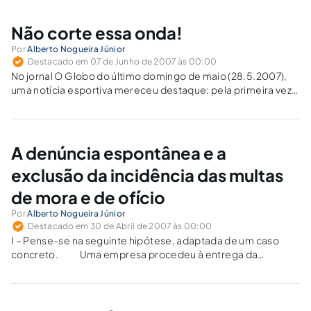
Não corte essa onda!
Por
Alberto Nogueira Júnior
Destacado em 07 de Junho de 2007 às 00:00
No jornal O Globo do último domingo de maio (28.5.2007),
uma notícia esportiva mereceu destaque: pela primeira vez,
um surfista brasileiro ganhou o campeonato mundial de
longboard da ASP. O campeão, Phil Rajzman, filho do ex-
jogador de vôlei Bernard Rajzman,…
A denúncia espontânea e a
exclusão da incidência das multas
de mora e de ofício
Por
Alberto Nogueira Júnior
Destacado em 30 de Abril de 2007 às 00:00
I – Pense-se na seguinte hipótese, adaptada de um caso
concreto. Uma empresa procedeu à entrega da
Declaração de Tributos e Contribuições Federais – DCTF
referente aos impostos e contribuições apurados no mês de
janeiro do ano – calendário 2004,…