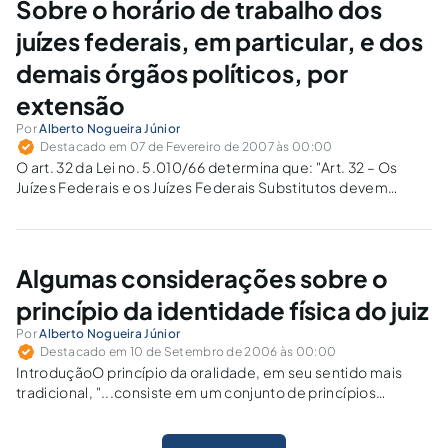
Sobre o horário de trabalho dos
juízes federais, em particular, e dos
demais órgãos políticos, por
extensão
Por
Alberto Nogueira Júnior
Destacado em 07 de Fevereiro de 2007 às 00:00
O art. 32 da Lei no. 5.010/66 determina que: "Art. 32 – Os
Juízes Federais e os Juízes Federais Substitutos devem
comparecer, nos dias úteis, à sede dos seus Juízos e aí
permanecer durante o expediente, salvo quando em
cumprimento…
Algumas considerações sobre o
princípio da identidade física do juiz
Por
Alberto Nogueira Júnior
Destacado em 10 de Setembro de 2006 às 00:00
IntroduçãoO princípio da oralidade, em seu sentido mais
tradicional, "...consiste em um conjunto de princípios
distintos, embora intimamente relacionados entre si...", que
são: o da "prevalência da palavra falada sobre a escrita"; da