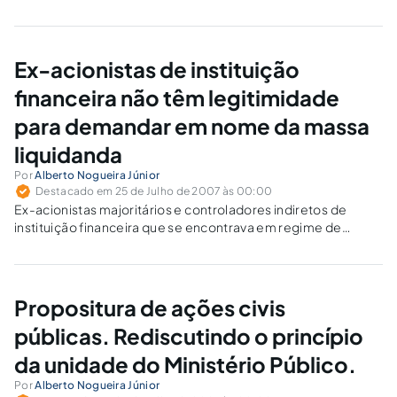
Ex-acionistas de instituição
financeira não têm legitimidade
para demandar em nome da massa
liquidanda
Por
Alberto Nogueira Júnior
Destacado em 25 de Julho de 2007 às 00:00
Ex-acionistas majoritários e controladores indiretos de
instituição financeira que se encontrava em regime de
liquidação extrajudicial propuseram ação de indenização
contra o Banco Central do Brasil, alegando que poderiam ser
responsabilizados pelo pagamento indevido de créditos à
instituição financeira que adquirira parte do acervo da
Propositura de ações civis
liquidanda.
públicas. Rediscutindo o princípio
da unidade do Ministério Público.
Por
Alberto Nogueira Júnior