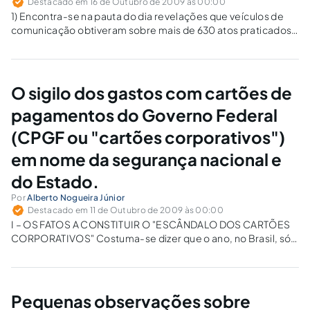
Destacado em 16 de Outubro de 2009 às 00:00
1) Encontra-se na pauta do dia revelações que veículos de
comunicação obtiveram sobre mais de 630 atos praticados
por várias legislaturas no Senado Federal, de nomeações de
parentes de senadores e camaradas, celebração de
convênios para operações de empréstimos bancários…
O sigilo dos gastos com cartões de
pagamentos do Governo Federal
(CPGF ou "cartões corporativos")
em nome da segurança nacional e
do Estado.
Por
Alberto Nogueira Júnior
Destacado em 11 de Outubro de 2009 às 00:00
I – OS FATOS A CONSTITUIR O "ESCÂNDALO DOS CARTÕES
CORPORATIVOS" Costuma-se dizer que o ano, no Brasil, só
começa depois do Carnaval. Pois bem: o ano de 2008 mal
começou, o Carnaval nem havia terminado, e mais um
escândalo…
Pequenas observações sobre