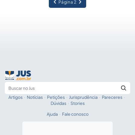
"imediação entre o juiz e as pessoas...
Página 2
Artigos
·
Notícias
·
Petições
·
Jurisprudência
·
Pareceres
·
Fale com a IA
Buscar no Jus
Dúvidas
·
Stories
Ajuda
·
Fale conosco