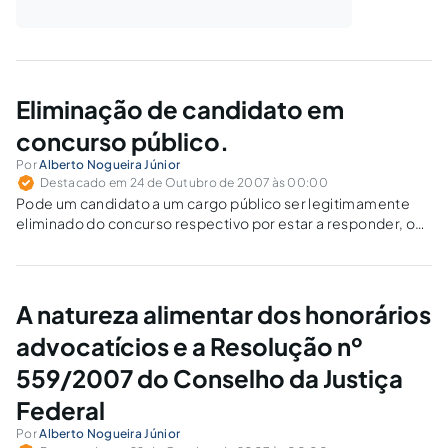
Eliminação de candidato em
concurso público.
Por
Alberto Nogueira Júnior
Destacado em 24 de Outubro de 2007 às 00:00
Pode um candidato a um cargo público ser legitimamente
eliminado do concurso respectivo por estar a responder, ou
por ter respondido, a processo judicial, sem que haja sido
proferida sentença condenatória transitada em julgado? De
um lado, tem-se a exigência…
A natureza alimentar dos honorários
advocatícios e a Resolução nº
559/2007 do Conselho da Justiça
Federal
Por
Alberto Nogueira Júnior