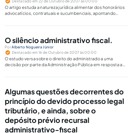
Destacado em 22 de Outubro de 2007 às 00:00
O artigo estuda a natureza jurídica alimentar dos honorários
advocatícios, contratuais e sucumbenciais, apontando
inconstitucionalidades e ilegalidades de recente resolução
do CJF.
O silêncio administrativo fiscal.
Por
Alberto Nogueira Júnior
Destacado em 16 de Outubro de 2007 às 00:00
O estudo versa sobre o direito do administrado a uma
decisão por parte da Administração Pública em resposta a
uma petição, e as possibilidades de intervenção judicial na
hipótese de omissão.
Algumas questões decorrentes do
princípio do devido processo legal
tributário, e ainda, sobre o
depósito prévio recursal
administrativo-fiscal