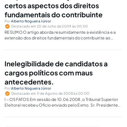
certos aspectos dos direitos
fundamentais do contribuinte
Por
Alberto Nogueira Júnior
Destacado em 20 de Julho de 2009 às 00:00
RESUMO O artigo aborda resumidamente a existência e a
extensão dos direitos fundamentais do contribuinte ao
silêncio, à inviolabilidade de seu domicílio, e do escritório de
seu advogado. Discute-se, assim, se a fiscalização tributária,
quando de sua atividade externa, precisa…
Inelegibilidade de candidatos a
cargos políticos com maus
antecedentes.
Por
Alberto Nogueira Júnior
Destacado em 11 de Agosto de 2008 às 00:00
I – OS FATOS Em sessão de 10.06.2008, o Tribunal Superior
Eleitoral recebeu Ofício enviado pelo Exmo. Sr. Presidente
do TER-PB como Consulta – no. 1621, classe 10ª., João
Pessoa – PB – e decidiu que, "sem o trânsito em…