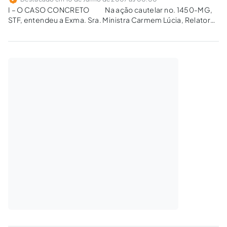
I – O CASO CONCRETO Na ação cautelar no. 1450-MG,
STF, entendeu a Exma. Sra. Ministra Carmem Lúcia, Relatora,
que o Ministério Público do Estado de Minas Gerais careceria
de devida representação processual por advogado, um dos
motivos pelos quais…