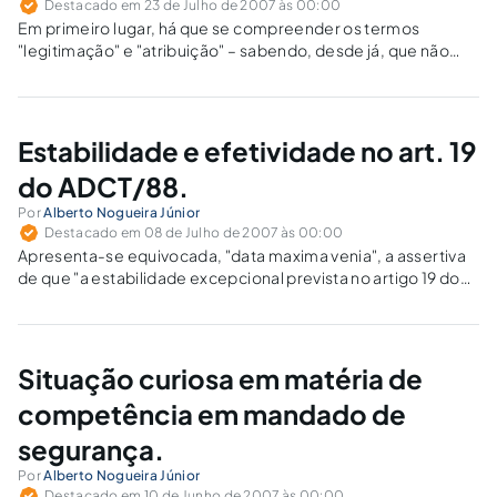
Destacado em 23 de Julho de 2007 às 00:00
Em primeiro lugar, há que se compreender os termos
"legitimação" e "atribuição" – sabendo, desde já, que não
devem ser confundidos, mas que também não devem ser
esquecidos, visto que o Ministério Público, legitimado para a
propositura de ações civis...
Estabilidade e efetividade no art. 19
do ADCT/88.
Por
Alberto Nogueira Júnior
Destacado em 08 de Julho de 2007 às 00:00
Apresenta-se equivocada, "data maxima venia", a assertiva
de que "a estabilidade excepcional prevista no artigo 19 do
ADCT/88 não significa efetividade no cargo, para a qual é
imprescindível o concurso público", tantas vezes repetida
pelo Egrégio Supremo Tribunal Federal.
Situação curiosa em matéria de
competência em mandado de
segurança.
Por
Alberto Nogueira Júnior
Destacado em 10 de Junho de 2007 às 00:00