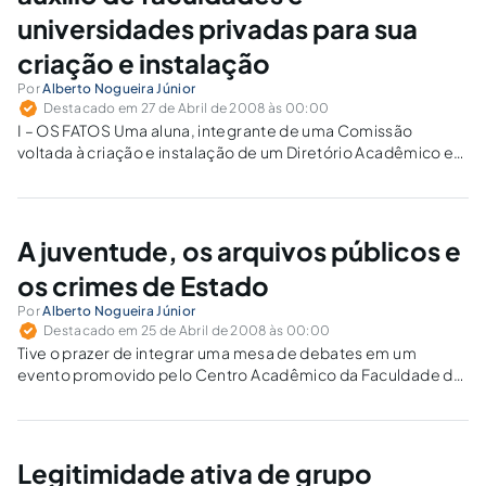
universidades privadas para sua
criação e instalação
Por
Alberto Nogueira Júnior
Destacado em 27 de Abril de 2008 às 00:00
I – OS FATOS Uma aluna, integrante de uma Comissão
voltada à criação e instalação de um Diretório Acadêmico em
Universidade particular, impetrou Mandado de Segurança
alegando que a Instituição de Ensino Superior – IES não
queria ajudar a promover…
A juventude, os arquivos públicos e
os crimes de Estado
Por
Alberto Nogueira Júnior
Destacado em 25 de Abril de 2008 às 00:00
Tive o prazer de integrar uma mesa de debates em um
evento promovido pelo Centro Acadêmico da Faculdade de
História da Universidade de São Paulo – USP, no dia 15 de
abril, terça – feira passada, cujo tema era –…
Legitimidade ativa de grupo