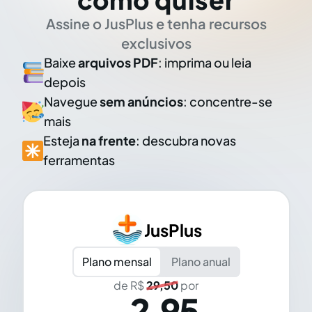
Assine o JusPlus e tenha recursos
exclusivos
Baixe
arquivos PDF
: imprima ou leia
depois
Navegue
sem anúncios
: concentre-se
mais
Esteja
na frente
: descubra novas
ferramentas
JusPlus
Plano mensal
Plano anual
de R$
29,50
por
2,95