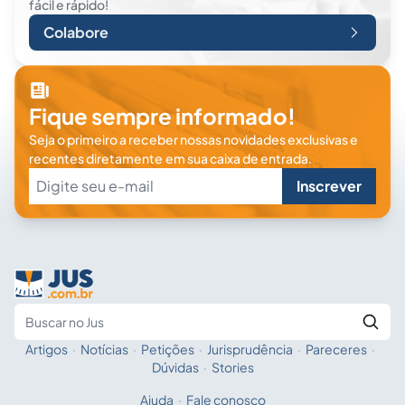
fácil e rápido!
Colabore
Fique sempre informado!
Seja o primeiro a receber nossas novidades exclusivas e
recentes diretamente em sua caixa de entrada.
Inscrever
Artigos
·
Notícias
·
Petições
·
Jurisprudência
·
Pareceres
·
Fale com a IA
Buscar no Jus
Dúvidas
·
Stories
Ajuda
·
Fale conosco