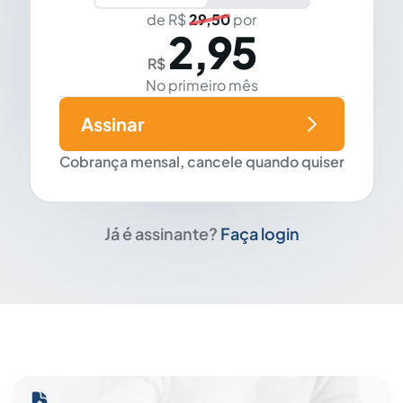
de R$
29,50
por
2,95
R$
No primeiro mês
Assinar
Cobrança mensal, cancele quando quiser
Já é assinante?
Faça login