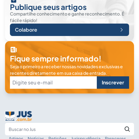
Publique seus artigos
Compartilhe conhecimento e ganhe reconhecimento. É
fácil e rápido!
Colabore
Fique sempre informado!
Seja o primeiro a receber nossas novidades exclusivas e
recentes diretamente em sua caixa de entrada.
Inscrever
Artigos
·
Notícias
·
Petições
·
Jurisprudência
·
Pareceres
·