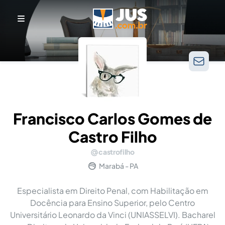
Francisco Carlos Gomes de
Castro Filho
castrofilho
Marabá - PA
Especialista em Direito Penal, com Habilitação em
Docência para Ensino Superior, pelo Centro
Universitário Leonardo da Vinci (UNIASSELVI). Bacharel