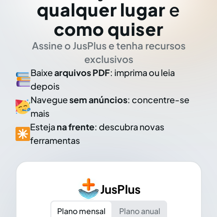
qualquer lugar
e
como quiser
Assine o JusPlus e tenha recursos
exclusivos
Baixe
arquivos PDF
: imprima ou leia
depois
Navegue
sem anúncios
: concentre-se
mais
Esteja
na frente
: descubra novas
ferramentas
JusPlus
Plano mensal
Plano anual