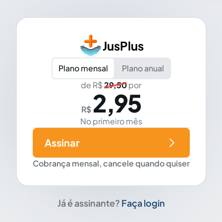
JusPlus
Plano mensal
Plano anual
de R$
29,50
por
2,95
R$
No primeiro mês
Assinar
Cobrança mensal, cancele quando quiser
Já é assinante?
Faça login