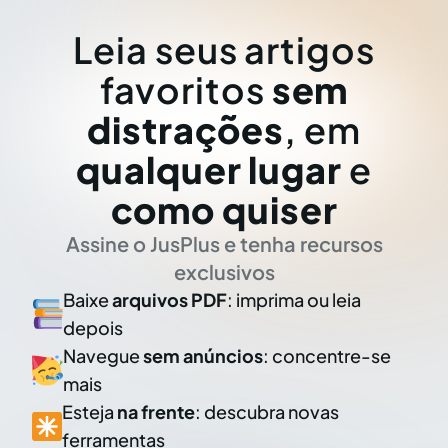
Leia seus artigos
favoritos
sem
distrações
, em
qualquer lugar
e
como quiser
Assine o JusPlus e tenha recursos
exclusivos
Baixe
arquivos PDF
: imprima ou leia
depois
Navegue
sem anúncios
: concentre-se
mais
Esteja
na frente
: descubra novas
ferramentas