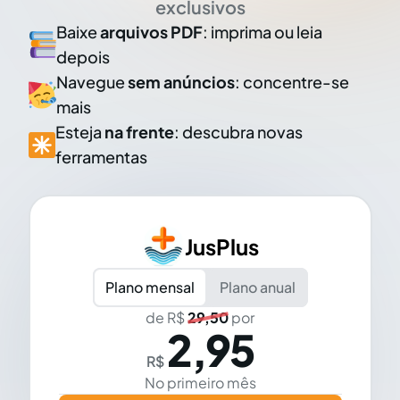
exclusivos
Baixe
arquivos PDF
: imprima ou leia
depois
Navegue
sem anúncios
: concentre-se
mais
Esteja
na frente
: descubra novas
ferramentas
JusPlus
Plano mensal
Plano anual
de R$
29,50
por
2,95
R$
No primeiro mês