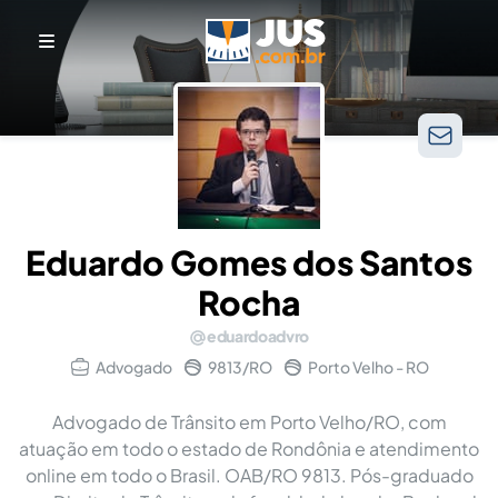
Eduardo Gomes dos Santos
Rocha
eduardoadvro
Advogado
9813/RO
Porto Velho - RO
Advogado de Trânsito em Porto Velho/RO, com
atuação em todo o estado de Rondônia e atendimento
online em todo o Brasil. OAB/RO 9813. Pós-graduado