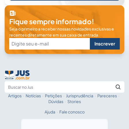
Fique sempre informado!
Seja o primeiro a receber nossas novidades exclusivas e
recentes diretamente em sua caixa de entrada.
Inscrever
Artigos
·
Notícias
·
Petições
·
Jurisprudência
·
Pareceres
·
Fale com a IA
Buscar no Jus
Dúvidas
·
Stories
Ajuda
·
Fale conosco