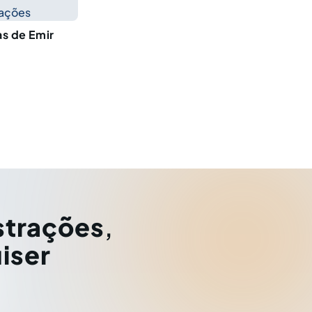
cações
as de Emir
strações
,
iser