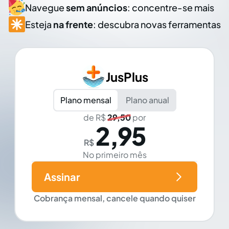
Navegue
sem anúncios
: concentre-se mais
Esteja
na frente
: descubra novas ferramentas
JusPlus
Plano mensal
Plano anual
de R$
29,50
por
2,95
R$
No primeiro mês
Assinar
Cobrança mensal, cancele quando quiser