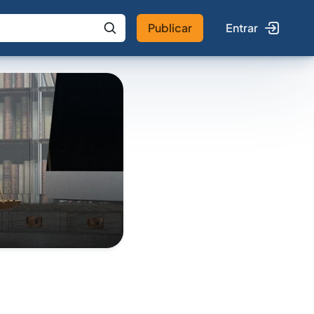
Publicar
Entrar
 IA
Buscar no Jus