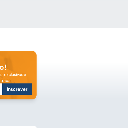
o!
s exclusivas e
trada.
Inscrever