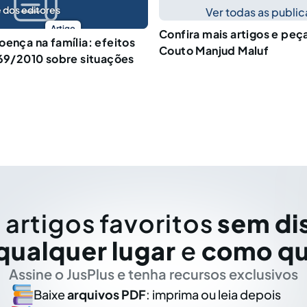
 dos editores
Ver todas as publi
Artigo
Confira mais artigos e peç
oença na família: efeitos
Couto Manjud Maluf
269/2010 sobre situações
 artigos favoritos
sem di
qualquer lugar
e
como qu
Assine o JusPlus e tenha recursos exclusivos
Baixe
arquivos PDF
: imprima ou leia depois