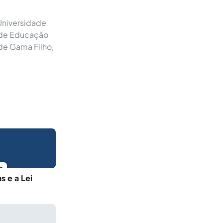
Universidade
o de Educação
de Gama Filho,
o
s e a Lei