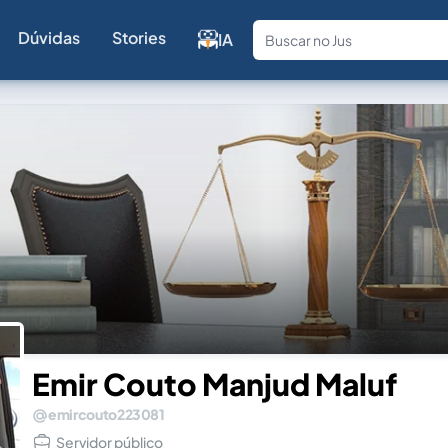
Dúvidas
Stories
IA
Fale com a
Emir Couto Manjud Maluf
emircouto223081
Servidor público