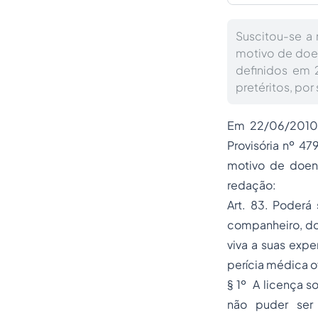
Suscitou-se a 
motivo de doen
definidos em 
pretéritos, por
Em 22/06/2010 f
Provisória nº 47
motivo de doenç
redação:
Art. 83. Poderá
companheiro, do
viva a suas exp
perícia médica of
§ 1º A licença s
não puder ser