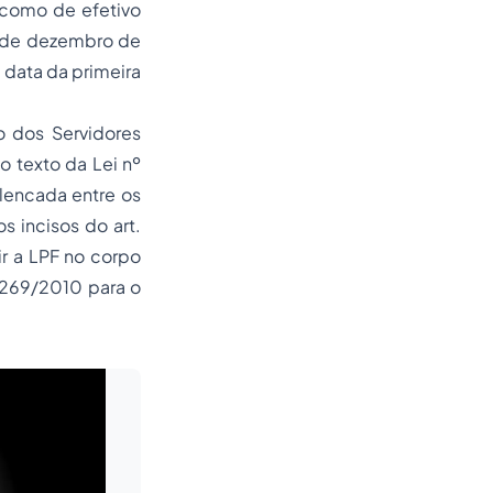
 como de efetivo
12 de dezembro de
 data da primeira
o dos Servidores
 texto da Lei nº
elencada entre os
 incisos do art.
ir a LPF no corpo
2.269/2010 para o
Leia mais