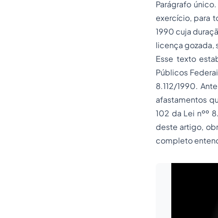
Parágrafo único
exercício, para 
1990 cuja duraçã
licença gozada, s
Esse texto esta
Públicos Federai
8.112/1990. Ante
afastamentos que
102 da Lei nºº 8
deste artigo, ob
completo entend