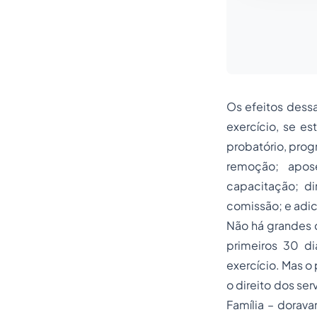
Os efeitos dessa
exercício, se es
probatório, prog
remoção; apose
capacitação; d
comissão; e adic
Não há grandes d
primeiros 30 d
exercício. Mas o 
o direito dos se
Família – dorava