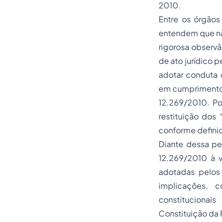
2010.
Entre os órgãos
entendem que não
rigorosa observâ
de ato jurídico p
adotar conduta 
em cumprimento d
12.269/2010. Po
restituição dos
conforme definido
Diante dessa per
12.269/2010 à v
adotadas pelos
implicações, 
constitucionai
Constituição da R