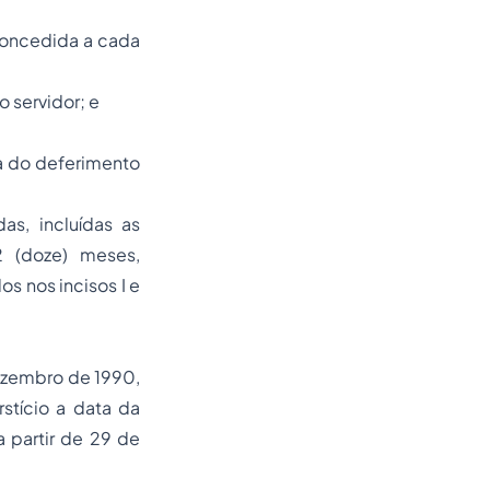
 concedida a cada
o servidor; e
ta do deferimento
s, incluídas as
 (doze) meses,
s nos incisos I e
 dezembro de 1990,
stício a data da
 partir de 29 de