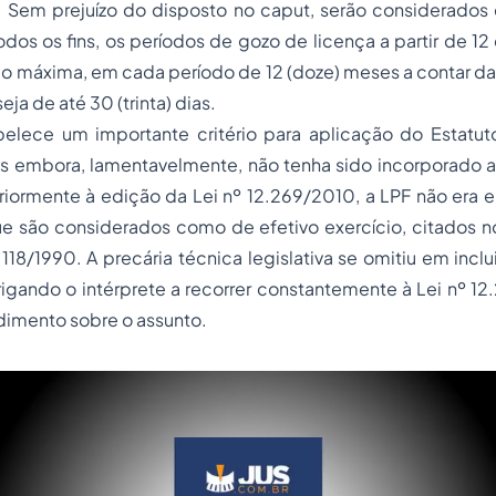
. Sem prejuízo do disposto no caput, serão considerados
todos os fins, os períodos de gozo de licença a partir de 
o máxima, em cada período de 12 (doze) meses a contar da
eja de até 30 (trinta) dias.
belece um importante critério para aplicação do Estatut
s embora, lamentavelmente, não tenha sido incorporado ao
riormente à edição da Lei nº 12.269/2010, a LPF não era 
 são considerados como de efetivo exercício, citados nos
.118/1990. A precária técnica legislativa se omitiu em inclu
rigando o intérprete a recorrer constantemente à Lei nº 1
imento sobre o assunto.