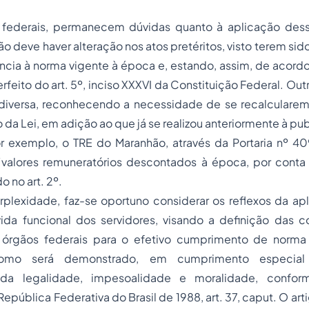
 federais, permanecem dúvidas quanto à aplicação des
 deve haver alteração nos atos pretéritos, visto terem sid
ncia à norma vigente à época e, estando, assim, de acord
erfeito do art. 5º, inciso XXXVI da Constituição Federal. O
diversa, reconhecendo a necessidade de se recalcularem 
a Lei, em adição ao que já se realizou anteriormente à pub
r exemplo, o TRE do Maranhão, através da Portaria nº 40
 “valores remuneratórios descontados à época, por conta 
 no art. 2º.
plexidade, faz-se oportuno considerar os reflexos da apl
ida funcional dos servidores, visando a definição das 
 órgãos federais para o efetivo cumprimento de norma
como será demonstrado, em cumprimento especial 
s da legalidade, impesoalidade e moralidade, confor
epública Federativa do Brasil de 1988, art. 37, caput. O ar