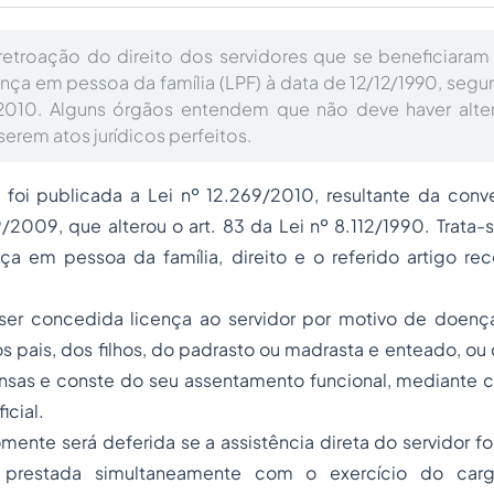
retroação do direito dos servidores que se beneficiaram
ça em pessoa da família (LPF) à data de 12/12/1990, segun
2010. Alguns órgãos entendem que não deve haver alte
 serem atos jurídicos perfeitos.
oi publicada a Lei nº 12.269/2010, resultante da con
9/2009, que alterou o art. 83 da Lei nº 8.112/1990. Trata-
a em pessoa da família, direito e o referido artigo re
 ser concedida licença ao servidor por motivo de doen
s pais, dos filhos, do padrasto ou madrasta e enteado, o
ensas e conste do seu assentamento funcional, mediante
icial.
omente será deferida se a assistência direta do servidor fo
 prestada simultaneamente com o exercício do car