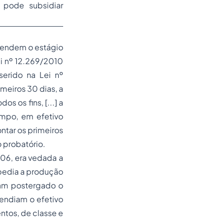
 pode subsidiar
spendem o estágio
ei nº 12.269/2010
serido na Lei nº
imeiros 30 dias, a
s os fins, [...] a
empo, em efetivo
ntar os primeiros
o probatório.
006, era vedada a
mpedia a produção
ram postergado o
endiam o efetivo
ntos, de classe e