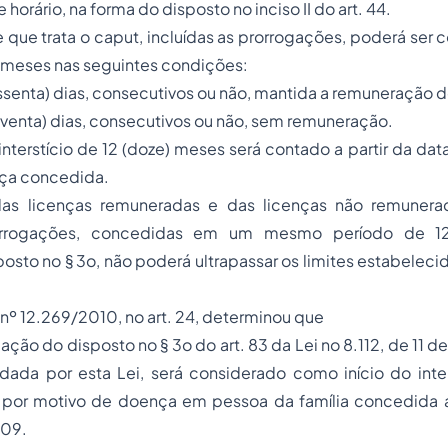
rário, na forma do disposto no inciso II do art. 44.
e que trata o caput, incluídas as prorrogações, poderá ser
 meses nas seguintes condições:
essenta) dias, consecutivos ou não, mantida a remuneração d
(noventa) dias, consecutivos ou não, sem remuneração.
 interstício de 12 (doze) meses será contado a partir da da
nça concedida.
s licenças remuneradas e das licenças não remunerada
rorrogações, concedidas em um mesmo período de 12
osto no § 3o, não poderá ultrapassar os limites estabelecido
i nº 12.269/2010, no art. 24, determinou que
cação do disposto no § 3o do art. 83 da Lei no 8.112, de 11
ada por esta Lei, será considerado como início do inter
a por motivo de doença em pessoa da família concedida a
09.