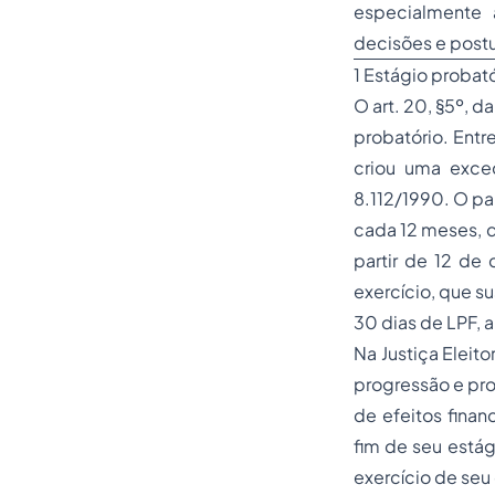
especialmente 
decisões e postu
1 Estágio probat
O art. 20, §5º, 
probatório. Entr
criou uma exceç
8.112/1990. O par
cada 12 meses, de
partir de 12 de
exercício, que s
30 dias de LPF, a
Na Justiça Eleit
progressão e pr
de efeitos finan
fim de seu estág
exercício de seu