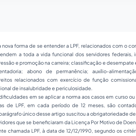
 nova forma de se entender a LPF, relacionados com o con
tendem a toda a vida funcional dos servidores federais, 
ressão e promoção na carreira; classificação e desempate
ntadoria; abono de permanência; auxílio-alimentaçã
ireitos relacionados com exercício de função comissio
ional de insalubridade e periculosidade.
ificuldades em se aplicar a norma aos casos em curso ou 
ias de LPF, em cada período de 12 meses, são contad
parágrafo único desse artigo suscitou a obrigatoriedade de 
rvidores que se beneficiaram da Licença Por Motivo de Do
nte chamada LPF, à data de 12/12/1990, segundo os critér