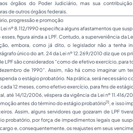
aos órgãos do Poder Judiciário, mas sua contribuição
ras de outros órgãos federais.
ório, progressão e promoção
da Lei nº 8.112/1990 especifica alguns afastamentos que su
e esses, figura ainda a LPF. Contudo, a superveniência da L
ão, embora, como já dito, o legislador não a tenha in
ágrafo único do art. 24 da Lei nº 12.269/2010 diz que os pr
 LPF são considerados “como de efetivo exercício, para todo
 dezembro de 1990”. Assim, não há como imaginar um t
uspenda o estágio probatório. Na prática, será necessário co
 cada 12 meses, como efetivo exercício, para fins de estági
oral, até 14/12/2006, véspera da vigência da Lei nº 11.416/2
[1]
omoção antes do término do estágio probatório
, e isso i
ceiros. Assim, alguns servidores que gozaram de LPF tive
io probatório, por força de impedimentos legais que susp
 cargo e, consequentemente, os reajustes em seus vencime