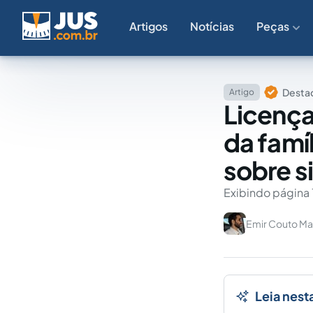
Artigos
Notícias
Peças
Destaq
Artigo
Licença
da famíl
sobre s
Exibindo página 
Emir Couto Ma
Leia nest