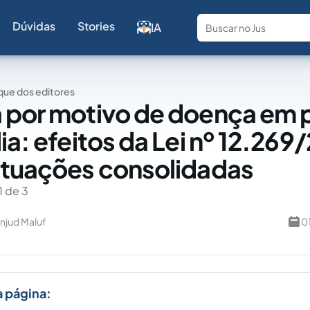
Dúvidas
Stories
IA
Fale com a
ue dos editores
 por motivo de doença em 
ia: efeitos da Lei nº 12.269
ituações consolidadas
1 de 3
njud Maluf
0
a página: