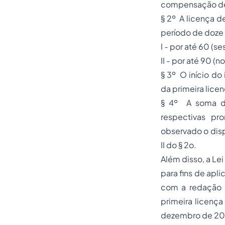
compensação de ho
§ 2º A licença d
período de doze
I - por até 60 (s
II - por até 90 
§ 3º O início do
da primeira lice
§ 4º A soma da
respectivas p
observado o disp
II do § 2o.
Além disso, a Le
para fins de apli
com a redação d
primeira licenç
dezembro de 20