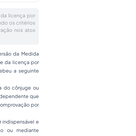
 da licença por
do os critérios
ração nos atos
versão da Medida
se da licença por
cebeu a seguinte
ça do cônjuge ou
u dependente que
 comprovação por
r indispensável e
go ou mediante