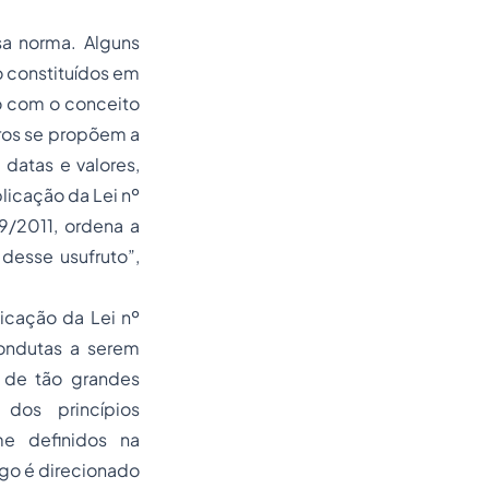
sa norma. Alguns
o constituídos em
o com o conceito
utros se propõem a
datas e valores,
licação da Lei nº
9/2011, ordena a
desse usufruto”,
icação da Lei nº
condutas a serem
 de tão grandes
dos princípios
me definidos na
tigo é direcionado