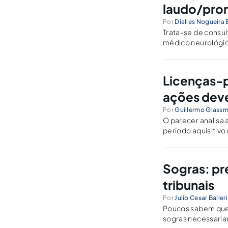
laudo/pron
Por
Dialles Nogueira 
Trata-se de consul
médico neurológico
genitora, bem com
Licenças-p
ações deve
Por
Guillermo Glass
O parecer analisa 
período aquisitivo
servidor, em face 
CF/1988.
Sogras: pr
tribunais
Por
Julio Cesar Balleri
Poucos sabem que, 
sogras necessariam