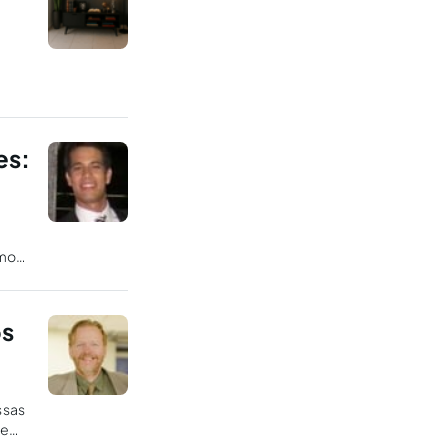
es:
smo
os
ssas
ue