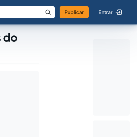
Publicar
Entrar
 IA
Buscar no Jus
s do