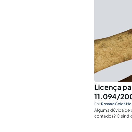
Licença pa
11.094/20
Por
Rosana Colen Mo
Alguma dúvida de q
contados? O sindic