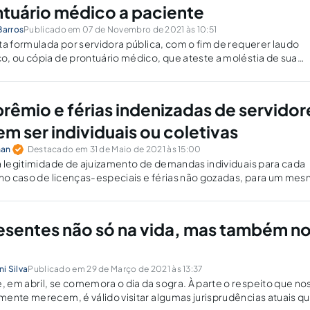
tuário médico a paciente
Barros
Publicado em 07 de Novembro de 2021 às 10:51
ta formulada por servidora pública, com o fim de requerer laudo
, ou cópia de prontuário médico, que ateste a moléstia de sua
o a necessidade de cuidados permanentes por parte dela.
rêmio e férias indenizadas de servidor
m ser individuais ou coletivas
man
Destacado em 31 de Maio de 2021 às 15:00
a legitimidade de ajuizamento de demandas individuais para cada
 no caso de licenças-especiais e férias não gozadas, para um me
da vedação de parcelamento de que trata o § 8° do art. 100 da
esentes não só na vida, mas também n
ni Silva
Publicado em 29 de Março de 2021 às 13:37
em abril, se comemora o dia da sogra. À parte o respeito que no
ente merecem, é válido visitar algumas jurisprudências atuais q