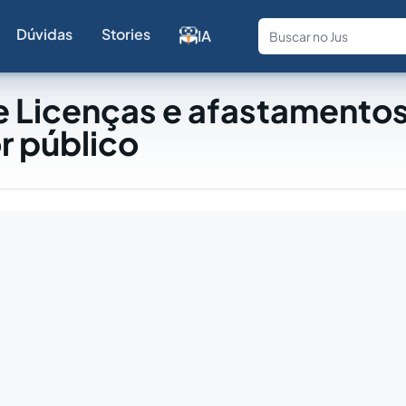
Dúvidas
Stories
IA
Fale com a
e Licenças e afastamento
r público