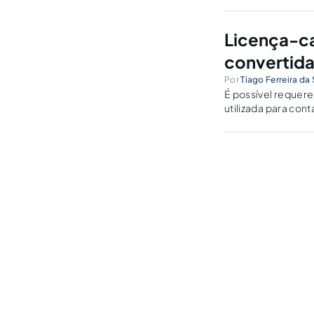
envolvem essa par
Licença-ca
convertida
Por
Tiago Ferreira da 
É possível requer
utilizada para co
vedação ao enrique