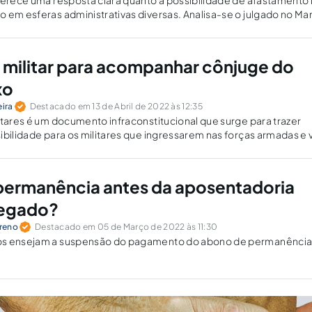
oferece uma resposta clara quanto à possibilidade de afastament
 em esferas administrativas diversas. Analisa-se o julgado no M
06220238070000 pelo Conselho Especial do TJDFT.
 militar para acompanhar cônjuge do
xo
eira
Destacado em 13 de Abril de 2022 às 12:35
itares é um documento infraconstitucional que surge para trazer
ibilidade para os militares que ingressarem nas forças armadas e
 de tratamento, respeito e legalidade para aqueles que ingressam
permanência antes da aposentadoria
negado?
reno
Destacado em 05 de Março de 2022 às 11:30
os ensejam a suspensão do pagamento do abono de permanência