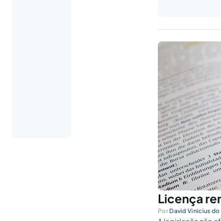
Licença re
Por
David Vinicius d