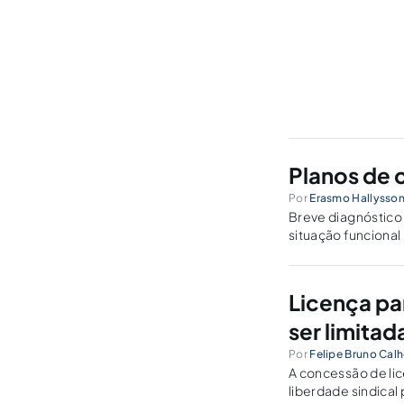
Planos de c
Por
Erasmo Hallysso
Breve diagnóstico 
situação funcional 
Licença pa
ser limitad
Por
Felipe Bruno Calh
A concessão de lic
liberdade sindical 