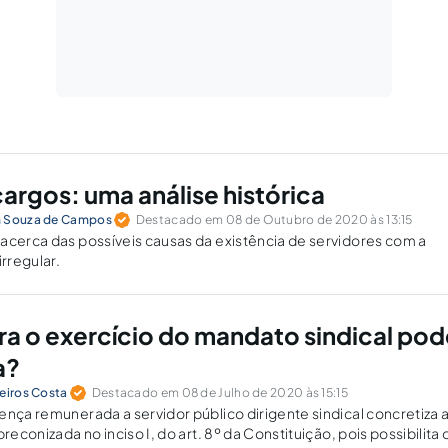
argos: uma análise histórica
n Souza de Campos
Destacado em 08 de Outubro de 2020 às 13:15
acerca das possíveis causas da existência de servidores com a
irregular.
ra o exercício do mandato sindical pod
a?
eiros Costa
Destacado em 08 de Julho de 2020 às 15:15
ença remunerada a servidor público dirigente sindical concretiza 
preconizada no inciso I, do art. 8º da Constituição, pois possibilita 