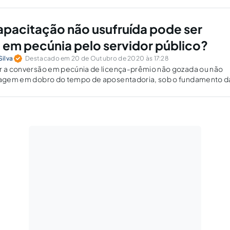
ente por afinidade.
pacitação não usufruída pode ser
 em pecúnia pelo servidor público?
Silva
Destacado em 20 de Outubro de 2020 às 17:28
er a conversão em pecúnia de licença-prêmio não gozada ou não
ntagem em dobro do tempo de aposentadoria, sob o fundamento d
cimento ilícito da Administração Pública.