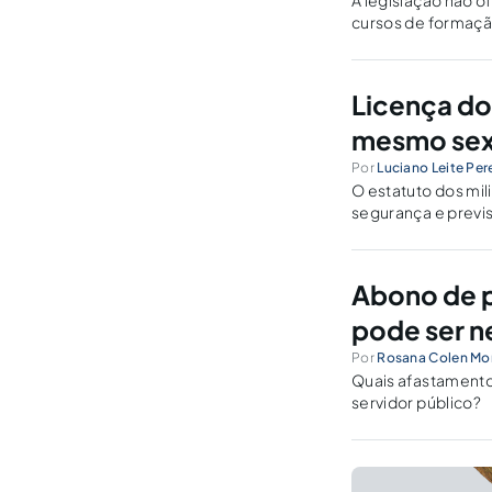
A legislação não 
cursos de formação
Segurança 073055
Licença do
mesmo se
Por
Luciano Leite Per
O estatuto dos mil
segurança e previs
garantir igualdade
vida castrense.
Abono de 
pode ser 
Por
Rosana Colen Mo
Quais afastament
servidor público?