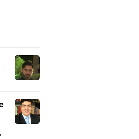
e
a
o