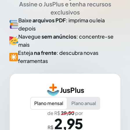
Assine o JusPlus e tenha recursos
exclusivos
Baixe
arquivos PDF
: imprima ou leia
depois
Navegue
sem anúncios
: concentre-se
mais
Esteja
na frente
: descubra novas
ferramentas
JusPlus
Plano mensal
Plano anual
de R$
29,50
por
2,95
R$