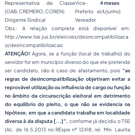
Representativa de Classe
Vice-
4 meses
(OAB, CREMERO, COREN)
Prefeito e
(4/junho)
Dirigente Sindical
Vereador
Obs.: A relação completa está disponível em:
http://www.tse.jus.br/eleicoes/desincompatibilizaca
o/desincompatibilizacao
ATENÇÃO!
Agora, se a função (local de trabalho) do
servidor for em município diverso do que ele pretende
ser candidato, não é caso de afastamento, pois
“as
regras de desincompatibilização objetivam evitar a
reprovável utilização ou influência de cargo ou função
no âmbito da circunscrição eleitoral em detrimento
do equilíbrio do pleito, o que não se evidencia na
hipótese, em que a candidata trabalha em localidade
diversa à da disputa [...]”,
conforme já decidiu o TSE
(Ac. de 16.5.2013 no REspe nº 12418, rel. Min. Laurita