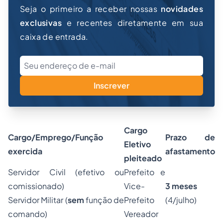
Seja o primeiro a receber nossas
novidades
exclusivas
e recentes diretamente em sua
caixa de entrada.
Inscrever
Cargo
Cargo/Emprego/Função
Prazo de
Eletivo
exercida
afastamento
pleiteado
Servidor Civil (efetivo ou
Prefeito e
comissionado)
Vice-
3 meses
Servidor Militar (
sem
função de
Prefeito
(4/julho)
comando)
Vereador