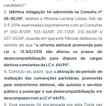
candidato?".
3.
Idêntica indagação foi submetida na Consulta nº
68–82/DF
, relatora a Ministra Luciana Lóssio, DJe de
5.9.2016, examinada conjuntamente com as Consultas
nº 100–87/DF, 103–42/DF, 211–71/DF, 212–56/DF e
227–25/DF, ocasião em que este Tribunal deliberou no
sentido de que
"a reforma eleitoral promovida pela
Lei n. 13.165/2015 não alterou os prazos de
desincompatibilização para disputa de cargos
eletivos constantes da LC n. 64/90".
4. Concluiu–se, assim, que a
alteração do período de
realização das convenções partidárias, promovida
pela minirreforma eleitoral, não autoriza o servidor
público a postergar a sua desincompatibilização em
descompasso com a LC nº 64/90.
5. Essa exegese foi encampada por esta Corte nas