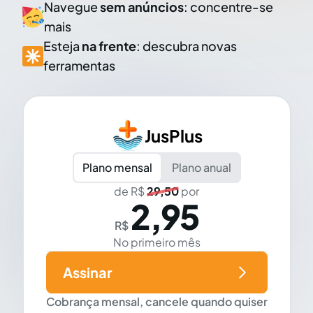
Navegue
sem anúncios
: concentre-se
mais
Esteja
na frente
: descubra novas
ferramentas
JusPlus
Plano mensal
Plano anual
de R$
29,50
por
2,95
R$
No primeiro mês
Assinar
Cobrança mensal, cancele quando quiser