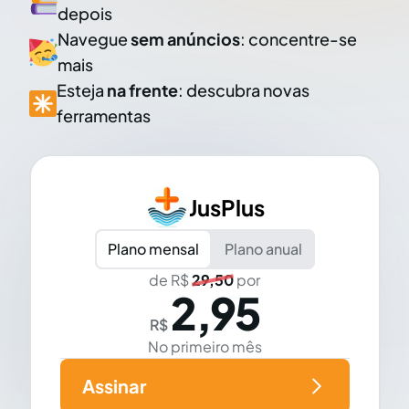
depois
Navegue
sem anúncios
: concentre-se
mais
Esteja
na frente
: descubra novas
ferramentas
JusPlus
Plano mensal
Plano anual
de R$
29,50
por
2,95
R$
No primeiro mês
Assinar