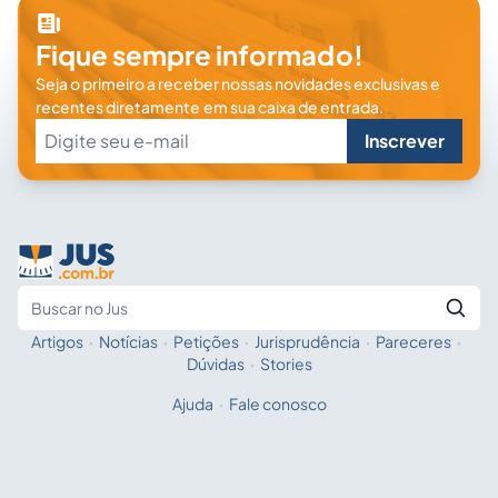
Fique sempre informado!
Seja o primeiro a receber nossas novidades exclusivas e
recentes diretamente em sua caixa de entrada.
Inscrever
Artigos
·
Notícias
·
Petições
·
Jurisprudência
·
Pareceres
·
Fale com a IA
Buscar no Jus
Dúvidas
·
Stories
Ajuda
·
Fale conosco