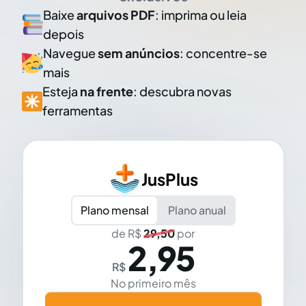
Baixe
arquivos PDF
: imprima ou leia
depois
Navegue
sem anúncios
: concentre-se
mais
Esteja
na frente
: descubra novas
ferramentas
JusPlus
Plano mensal
Plano anual
de R$
29,50
por
2,95
R$
No primeiro mês