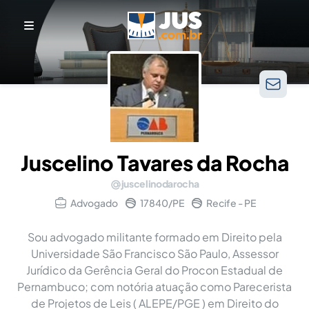
Juscelino Tavares da Rocha
juscelinodarocha
Advogado
17840/PE
Recife - PE
Sou advogado militante formado em Direito pela
Universidade São Francisco São Paulo, Assessor
Jurídico da Gerência Geral do Procon Estadual de
Pernambuco; com notória atuação como Parecerista
de Projetos de Leis ( ALEPE/PGE ) em Direito do