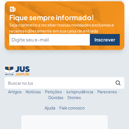
Fique sempre informado!
Seja o primeiro a receber nossas novidades exclusivas e
recentes diretamente em sua caixa de entrada.
Inscrever
Artigos
·
Notícias
·
Petições
·
Jurisprudência
·
Pareceres
·
Fale com a IA
Buscar no Jus
Dúvidas
·
Stories
Ajuda
·
Fale conosco