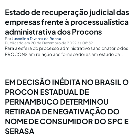
entretanto, de houver essa anuência em reparcelar...
Estado de recuperação judicial das
empresas frente à processualística
administrativa dos Procons
Por
Juscelino Tavares da Rocha
Publicado em 20 de Dezembro de 2022 às 08:59
Para a esfera do processo administrativo sancionatório dos
PROCONS em relação aos fornecedores em estado de
recuperação judicial com base nos ( Art.6º, §4º e Art. 52, III
da Lei n.º.11.101/2005 c/c Art.28, Caput do CDC ), independe
tal condição,...
EM DECISÃO INÉDITA NO BRASIL O
PROCON ESTADUAL DE
PERNAMBUCO DETERMINOU
RETIRADA DE NEGATIVAÇÃO DO
NOME DE CONSUMIDOR DO SPC E
SERASA