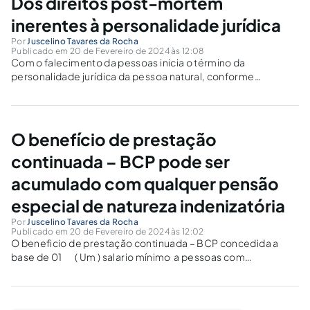
Dos direitos post-mortem
inerentes à personalidade jurídica
Por
Juscelino Tavares da Rocha
Publicado em 20 de Fevereiro de 2024 às 12:08
Com o falecimento da pessoas inicia o término da
personalidade jurídica da pessoa natural, conforme
determina o ( Art.6º e Art.7 º do Código Civil ), de forma que
se tem como regra o seguinte: com o fim da personalidade
jurídica,...
O benefício de prestação
continuada – BCP pode ser
acumulado com qualquer pensão
especial de natureza indenizatória
Por
Juscelino Tavares da Rocha
Publicado em 20 de Fevereiro de 2024 às 12:02
O beneficio de prestação continuada – BCP concedida a
base de 01 ( Um ) salario mínimo a pessoas com
deficiência ou idosa a partir de 65 ( Sessenta e Cinco )
anos nos termos do ( Art.20, §4º da ...