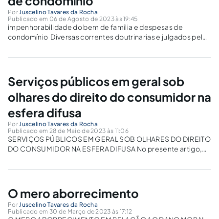
de condomínio
Por
Juscelino Tavares da Rocha
Publicado em 06 de Agosto de 2023 às 19:45
impenhorabilidade do bem de família e despesas de
condomínio Diversas correntes doutrinarias e julgados pelos
Tribunais no Brasil afora e inclusive pelos Egrégios STJ e STF,
vem embarcando na síntese jurídica doutrinaria de
interpretação da lei, em que vem se resolvendo...
Serviços públicos em geral sob
olhares do direito do consumidor na
esfera difusa
Por
Juscelino Tavares da Rocha
Publicado em 28 de Maio de 2023 às 11:06
SERVIÇOS PÚBLICOS EM GERAL SOB OLHARES DO DIREITO
DO CONSUMIDOR NA ESFERA DIFUSA No presente artigo,
abordaremos os serviços públicos em geral sob os olhares
evolutivos na proteção dos direito dos consumidores em sua
coletividade a terem sempre serviços públicos...
O mero aborrecimento
Por
Juscelino Tavares da Rocha
Publicado em 30 de Março de 2023 às 17:12