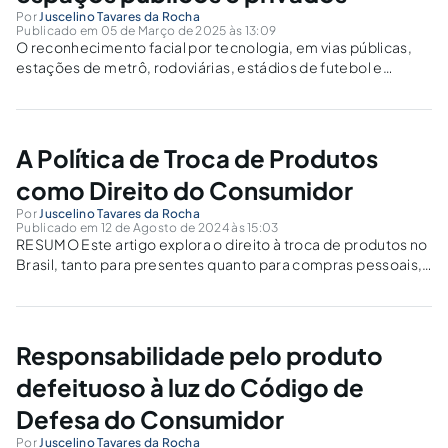
Por
Juscelino Tavares da Rocha
Publicado em 05 de Março de 2025 às 13:09
O reconhecimento facial por tecnologia, em vias públicas,
estações de metrô, rodoviárias, estádios de futebol e
ambientes privados, é ilegal e deve ser proibido, uma vez
que não existe lei federal regulamentando o ( Incisos: X, LVIII
do Art. 5º...
A Política de Troca de Produtos
como Direito do Consumidor
Por
Juscelino Tavares da Rocha
Publicado em 12 de Agosto de 2024 às 15:03
RESUMO Este artigo explora o direito à troca de produtos no
Brasil, tanto para presentes quanto para compras pessoais,
à luz do Código de Defesa do Consumidor (CDC) e do
Código Civil Brasileiro. Destaca-se a transformação dos
usos e costumes...
Responsabilidade pelo produto
defeituoso à luz do Código de
Defesa do Consumidor
Por
Juscelino Tavares da Rocha