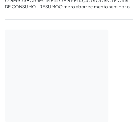
O MERO ABORRECIMENTO EM RELAÇÃO AO DANO MORAL
DE CONSUMO RESUMOO mero aborrecimento sem dor ou
sofrimento, não caracteriza efetivamente o dano em si, vez
que o mero aborrecimento, acarreta evento espontâneo,
passageiro e rápido, todavia, quando este se prolongar em...