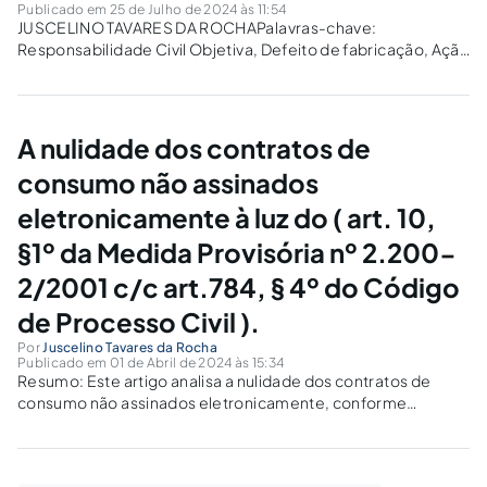
Publicado em 25 de Julho de 2024 às 11:54
JUSCELINO TAVARES DA ROCHAPalavras-chave:
Responsabilidade Civil Objetiva, Defeito de fabricação, Ação
do meio ambiente, Responsabilidade civil objetiva,
fornecedores, Produtos defeituosos, Segurança do
produto, Durabilidade do produto e danos ao
consumidor RESUMOEste artigo analisa a responsabilidade
A nulidade dos contratos de
civil objetiva dos fabricantes e fornecedores...
consumo não assinados
eletronicamente à luz do ( art. 10,
§1º da Medida Provisória nº 2.200-
2/2001 c/c art.784, § 4º do Código
de Processo Civil ).
Por
Juscelino Tavares da Rocha
Publicado em 01 de Abril de 2024 às 15:34
Resumo: Este artigo analisa a nulidade dos contratos de
consumo não assinados eletronicamente, conforme
estipulado pelos ( Art. 10, §1º da Medida Provisória n.º.
2.200-2/2001 c/c Art.784, § 4º do Código de Processo Civil
). O advento da era digital...