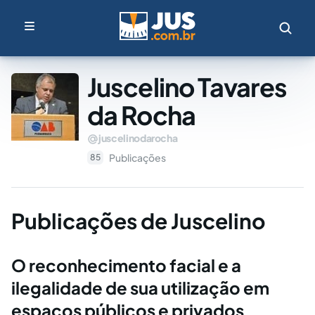
Juscelino Tavares
da Rocha
juscelinodarocha
Publicações
85
Publicações de Juscelino
O reconhecimento facial e a
ilegalidade de sua utilização em
espaços públicos e privados