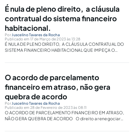
É nula de pleno direito, a cláusula
contratual do sistema financeiro
habitacional.
Por
Juscelino Tavares da Rocha
Publicado em 17 de Março de 2023 às 13:28
É NULA DE PLENO DIREITO, A CLÁUSULA CONTRATUAL DO
SISTEMA FINANCEIRO HABITACIONAL QUE IMPEÇA O
CONSUMIDOR DE PURGAR A MORA DE SEUS DEBITOS OU
ESTABELEÇAM PRAZOS DE CARÊNCIAS POR
INADIMPLÊNCIA DAS PRESTAÇÃO A partir da edição da ( lei
14.181/2021 )...
O acordo de parcelamento
financeiro em atraso, não gera
quebra de acordo
Por
Juscelino Tavares da Rocha
Publicado em 28 de Fevereiro de 2023 às 08:11
O ACORDO DE PARCELAMENTO FINANCEIRO EM ATRASO,
NÃO GERA QUEBRA DE ACORDO O direito a renegociar
uma dívida financeira pelo consumidor, e sendo ela a prazo
com o parcelamento, depende da concordância do credor,