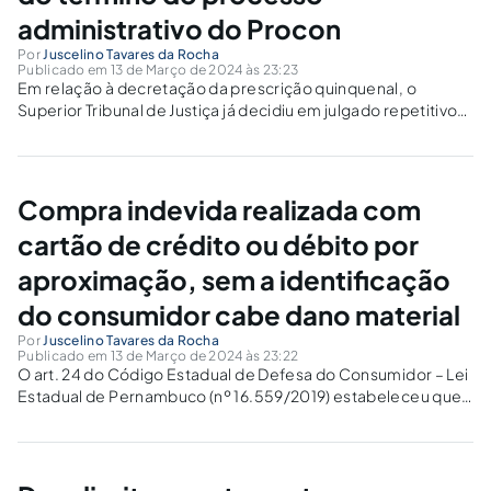
administrativo do Procon
Por
Juscelino Tavares da Rocha
Publicado em 13 de Março de 2024 às 23:23
Em relação à decretação da prescrição quinquenal, o
Superior Tribunal de Justiça já decidiu em julgado repetitivo
no sentido de que entre a data do fato que ensejou a
infração a ser apurada e a data da decisão com transito...
Compra indevida realizada com
cartão de crédito ou débito por
aproximação, sem a identificação
do consumidor cabe dano material
Por
Juscelino Tavares da Rocha
Publicado em 13 de Março de 2024 às 23:22
O art. 24 do Código Estadual de Defesa do Consumidor – Lei
Estadual de Pernambuco (nº 16.559/2019) estabeleceu que,
na aquisição de produtos ou serviços em estabelecimentos
comercias sem uso de senhas, mas através do sistema de
aproximação com o...