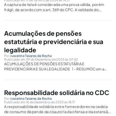
Publicado em 11 de Janeiro de 2024 às 14:31
A captura de tela é considerada uma prova válida, porém
frágil, de acordo com o art. 369 do CPC. A validade do
documento eletrônico depende de técnicas de segurança.
Acumulações de pensões
estatutária e previdenciária e sua
legalidade
Por
Juscelino Tavares da Rocha
Publicado em 29 de Dezembro de 2023 às 07:52
ACUMULAÇÕES DE PENSÕES ESTATUTÁRIA E
PREVIDENCIÁRIA E SUA LEGALIDADE 1 - RESUMOCom a
reforma promovida pela ( Emenda Constitucional n.º.
103/2019 ), as regras para acumulação de pensões foram
com pensão previdenciária foram alteradas, entretanto
essas regras prevalecem para quem já...
Responsabilidade solidária no CDC
Por
Juscelino Tavares da Rocha
Publicado em 16 de Dezembro de 2023 às 18:17
A responsabilidade solidária entre fornecedores na cadeia
de consumo depende da coautoria da ofensa e da extensão