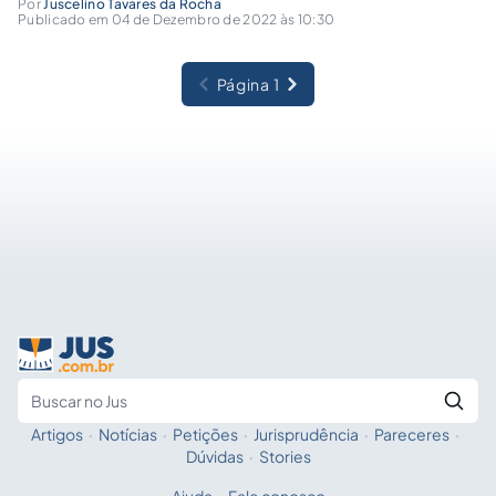
Por
Juscelino Tavares da Rocha
Publicado em 04 de Dezembro de 2022 às 10:30
Página 1
Artigos
·
Notícias
·
Petições
·
Jurisprudência
·
Pareceres
·
Fale com a IA
Buscar no Jus
Dúvidas
·
Stories