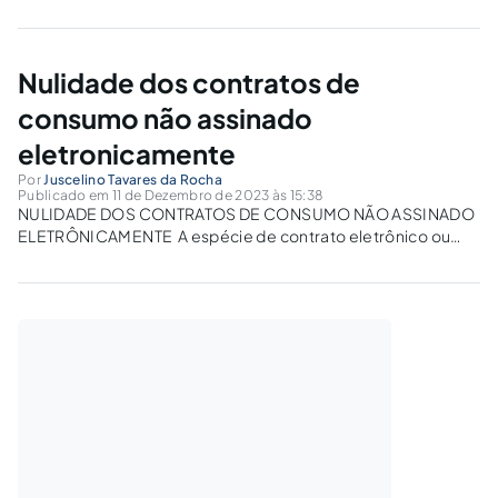
participativa do fornecedor.
Nulidade dos contratos de
consumo não assinado
eletronicamente
Por
Juscelino Tavares da Rocha
Publicado em 11 de Dezembro de 2023 às 15:38
NULIDADE DOS CONTRATOS DE CONSUMO NÃO ASSINADO
ELETRÔNICAMENTE A espécie de contrato eletrônico ou
contrato on-line, em matéria de consumo não têm validade
jurídica no Brasil, vez que precisa de amparo legal, ou seja,
em nossa legislação consumerista Brasileira ainda não foi...