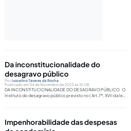
Da inconstitucionalidade do
desagravo público
Por
Juscelino Tavares da Rocha
Publicado em 04 de Novembro de 2023 às 10:08
DA INCONSTITUCIONALIDADE DO DESAGRAVO PÚBLICO O
Instituto do desagravo público previsto no ( Art.7º, XVII da lei
n.º.8.906/1994 – ESTATUTO DA ADVOCACIA E DA OAB ), em
sua essência, precede de vicio de inconstitucionalidade em
razão de afronta ao principio Constitucional...
Impenhorabilidade das despesas