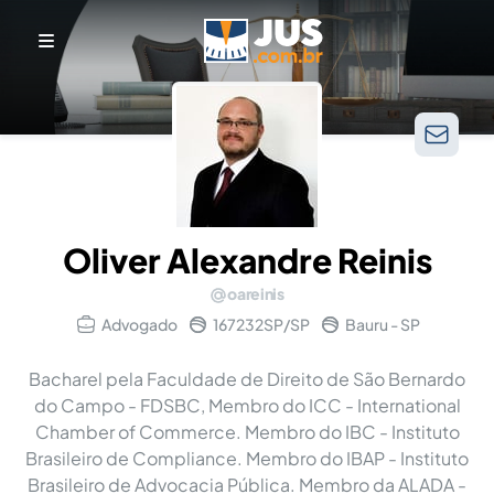
Oliver Alexandre Reinis
oareinis
Advogado
167232SP/SP
Bauru - SP
Bacharel pela Faculdade de Direito de São Bernardo
do Campo - FDSBC, Membro do ICC - International
Chamber of Commerce. Membro do IBC - Instituto
Brasileiro de Compliance. Membro do IBAP - Instituto
Brasileiro de Advocacia Pública. Membro da ALADA -