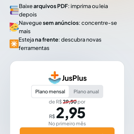
Baixe
arquivos PDF
: imprima ou leia
depois
Navegue
sem anúncios
: concentre-se
mais
Esteja
na frente
: descubra novas
ferramentas
JusPlus
Plano mensal
Plano anual
de R$
29,50
por
2,95
R$
No primeiro mês