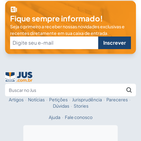
Fique sempre informado!
Seja o primeiro a receber nossas novidades exclusivas e
recentes diretamente em sua caixa de entrada.
Inscrever
Artigos
·
Notícias
·
Petições
·
Jurisprudência
·
Pareceres
·
Fale com a IA
Buscar no Jus
Dúvidas
·
Stories
Ajuda
·
Fale conosco