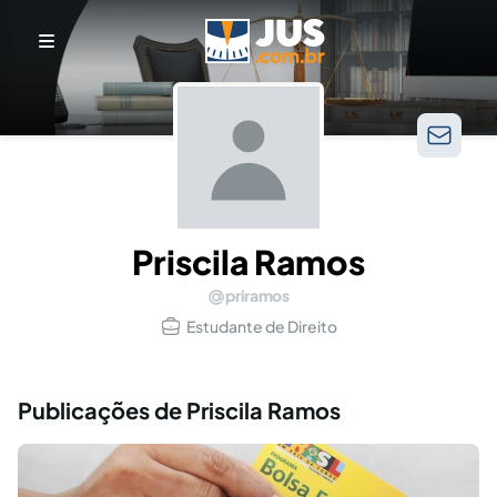
Priscila Ramos
priramos
Estudante de Direito
Publicações de Priscila Ramos