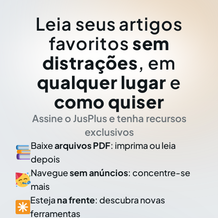
Leia seus artigos
favoritos
sem
distrações
, em
qualquer lugar
e
como quiser
Assine o JusPlus e tenha recursos
exclusivos
Baixe
arquivos PDF
: imprima ou leia
depois
Navegue
sem anúncios
: concentre-se
mais
Esteja
na frente
: descubra novas
ferramentas