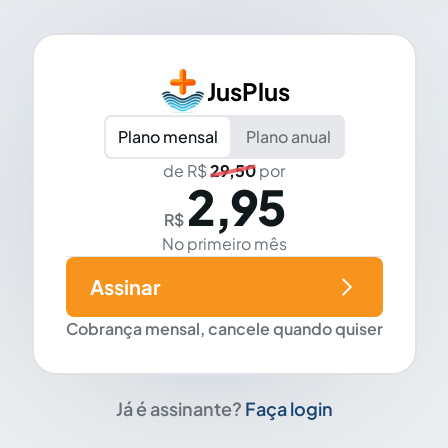
JusPlus
Plano mensal
Plano anual
de R$
29,50
por
2,95
R$
No primeiro mês
Assinar
Cobrança mensal, cancele quando quiser
Já é assinante?
Faça login