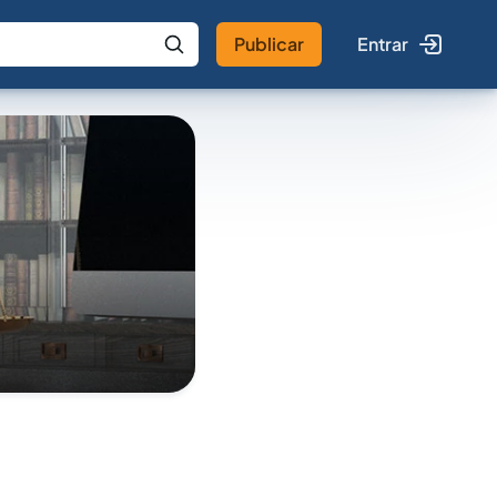
Publicar
Entrar
 IA
Buscar no Jus