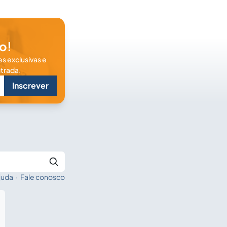
o!
s exclusivas e
trada.
Inscrever
juda
·
Fale conosco
Buscar no Jus