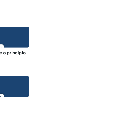
o
e o princípio
o