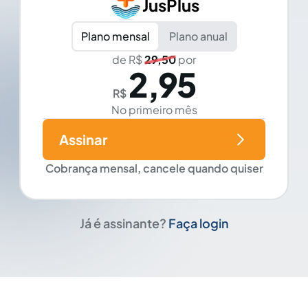
JusPlus
Plano mensal
Plano anual
de R$
29,50
por
2,95
R$
No primeiro mês
Assinar
Cobrança mensal, cancele quando quiser
Já é assinante?
Faça login