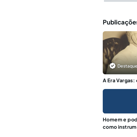
Publicações
Destaque
A Era Vargas: 
Homem e pode
como instrum