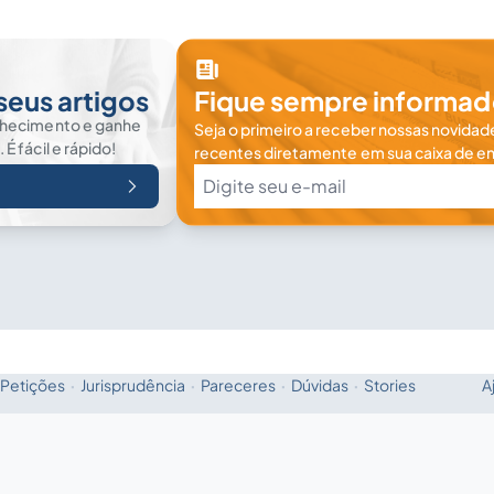
seus artigos
Fique sempre informad
nhecimento e ganhe
Seja o primeiro a receber nossas novidade
 fácil e rápido!
recentes diretamente em sua caixa de en
Petições
·
Jurisprudência
·
Pareceres
·
Dúvidas
·
Stories
A
Fale com a IA