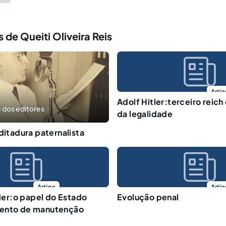
 de Queiti Oliveira Reis
Artig
Adolf Hitler:terceiro reich 
 dos editores
da legalidade
ditadura paternalista
Artigo
Artig
r:o papel do Estado
Evolução penal
ento de manutenção