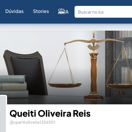
Dúvidas
Stories
IA
Fale com a
Queiti Oliveira Reis
queitioliveira1236301