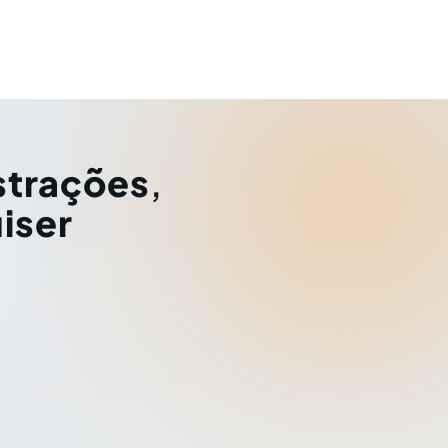
strações
,
iser