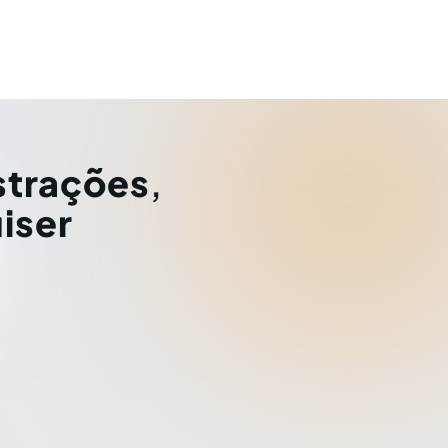
strações
,
iser