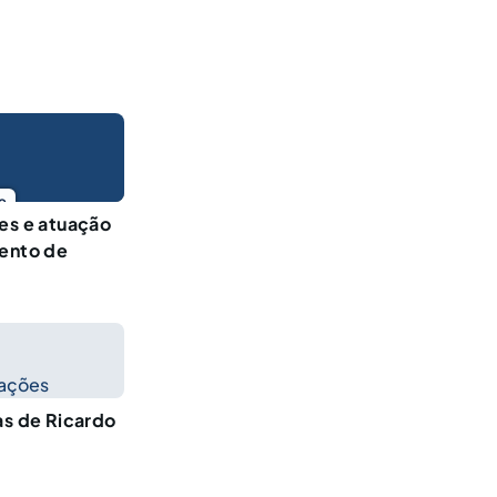
o
res e atuação
mento de
cações
as de Ricardo