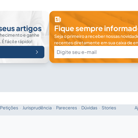
seus artigos
Fique sempre informad
nhecimento e ganhe
Seja o primeiro a receber nossas novidade
 fácil e rápido!
recentes diretamente em sua caixa de en
Petições
·
Jurisprudência
·
Pareceres
·
Dúvidas
·
Stories
A
Fale com a IA