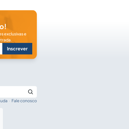
o!
s exclusivas e
trada.
Inscrever
juda
·
Fale conosco
Buscar no Jus