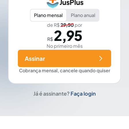
JusPlus
Plano mensal
Plano anual
de R$
29,50
por
2,95
R$
No primeiro mês
Assinar
Cobrança mensal, cancele quando quiser
Já é assinante?
Faça login