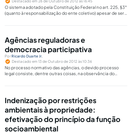
Destacado em 26 de Outubro de 2012 às 16:45
O sistema adotado pela Constituição Federal no art. 225, §3°
(quanto à responsabilização do ente coletivo) apesar de ser
considerada uma inovação no sistema jurídico pátrio, nada
mais foi do que uma adequação ao sistema jurídico
internacional.
Agências reguladoras e
democracia participativa
Por
Ricardo Duarte Jr.
Destacado em 13 de Outubro de 2012 às 10:36
No processo normativo das agências, o devido processo
legal consiste, dentre outras coisas, na observância do
princípio da publicidade em todos os atos, do livre acesso às
informações pelos interessados e do princípio da
motivação.
Indenização por restrições
ambientais à propriedade:
efetivação do princípio da função
socioambiental