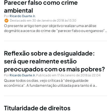
Parecer falso como crime
ambiental
Por
Ricardo Duarte Jr.
Destacado em 30 de Janeiro de 2018 às 13:30
O presente artigo tem por objetivo realizar uma análise
dogmática acerca do crime de "parecer falso ou enganoso"
(art. 69-A), previso na Lei de Crimes Ambientais (Lei n.º
9.605/98).
Reflexão sobre a desigualdade:
será que realmente estão
preocupados com os mais pobres?
Por
Ricardo Duarte Jr.
Publicado em 17 de Janeiro de 2018 às 22:04
Quase todos os dias, vejo críticas à “desigualdade
econômica”. A fundamentação utilizada para tanto é a
“pobreza” de uma parcela da sociedade. No entanto,
contrariamente à fundamentação, elas direcionam a sua
argumentação para resolução desse “problema” no sentido
de reduzir...
Titularidade de direitos