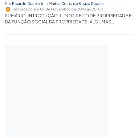
Por
Ricardo Duarte Jr.
e
Marise Costa de Souza Duarte
Destacado em 07 de Novembro de 2010 às 20:02
SUMÁRIO: INTRODUÇÃO. 1. DO DIREITO DE PROPRIEDADE E
DA FUNÇÃO SOCIAL DA PROPRIEDADE: ALGUMAS
OBSERVAÇÕES IMPORTANTES. 2. DA FUNÇÃO
SOCIOAMBIENTAL DA PROPRIEDADE E DA INSTITUIÇÃO DE
ESPAÇOS ESPECIALMENTE PROTEGIDOS. 3. DAS
RESTRIÇÕES DE NATUREZA AMBIENTAL E A QUESTÃO DA
OBRIGAÇÃO…