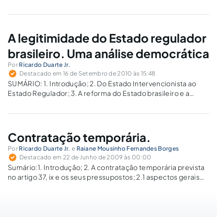
A legitimidade do Estado regulador
brasileiro. Uma análise democrática
Por
Ricardo Duarte Jr.
Destacado em 16 de Setembro de 2010 às 15:48
SUMÁRIO: 1. Introdução; 2. Do Estado Intervencionista ao
Estado Regulador; 3. A reforma do Estado brasileiro e a
Constituição Federal de 1988; 4. A legitimidade (da
regulação) na Constituição Federal de 1988: Uma visão pela
democracia participativa. 5. Conclusão. Resumo:…
Contratação temporária.
Por
Ricardo Duarte Jr.
e
Raiane Mousinho Fernandes Borges
Destacado em 22 de Junho de 2009 às 00:00
Sumário:1. Introdução; 2. A contratação temporária prevista
no artigo 37, ix e os seus pressupostos; 2.1 aspectos gerais
do contrato; 2.2 pressupostos; 2.2.1 Determinabilidade
Temporal Da Contratação; 2.2.2 Temporariedade Da Função;
2.2.3 Excepcionalidade Do Interesse Público; 3. Contratação
temporária e…